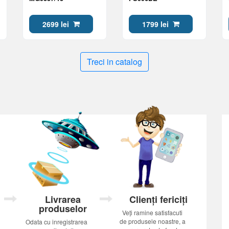
2699 lei
1799 lei
Treci in catalog
Livrarea
Clienți fericiți
produselor
Veți ramine satisfacuti
de produsele noastre, a
Odata cu inregistrarea