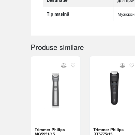
Destinatie
для прич
Tip masină
Мужской
Produse similare
Trimmer Philips
Trimmer Philips
MG5951/15
BT5775/15