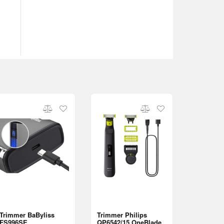
Trimmer BaByliss
Trimmer Philips
FS996SE
QP6542/15 OneBlade