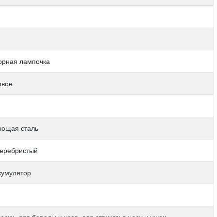
орная лампочка
овое
ющая сталь
 Серебристый
кумулятор