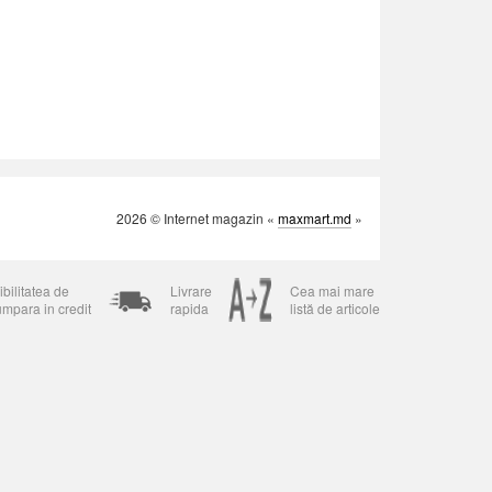
2026 © Internet magazin «
maxmart.md
»
bilitatea de
Livrare
Cea mai mare
umpara in credit
rapida
listă de articole