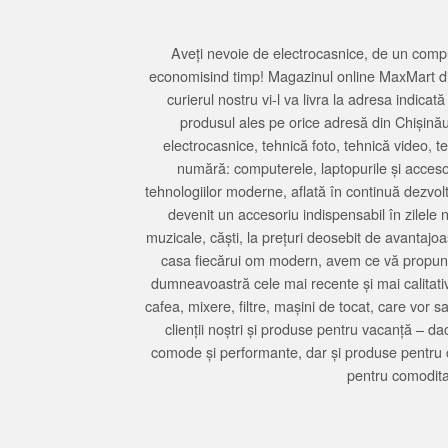
Aveți nevoie de electrocasnice, de un compu
economisind timp! Magazinul online MaxMart din
curierul nostru vi-l va livra la adresa indi
produsul ales pe orice adresă din Chișină
electrocasnice, tehnică foto, tehnică video, 
numără: computerele, laptopurile și accesori
tehnologiilor moderne, aflată în continuă dezvol
devenit un accesoriu indispensabil în zilele 
muzicale, căști, la prețuri deosebit de avantajo
casa fiecărui om modern, avem ce vă propune 
dumneavoastră cele mai recente și mai calitativ
cafea, mixere, filtre, mașini de tocat, care vor 
clienții noștri și produse pentru vacanță – da
comode și performante, dar și produse pentru 
pentru comodita