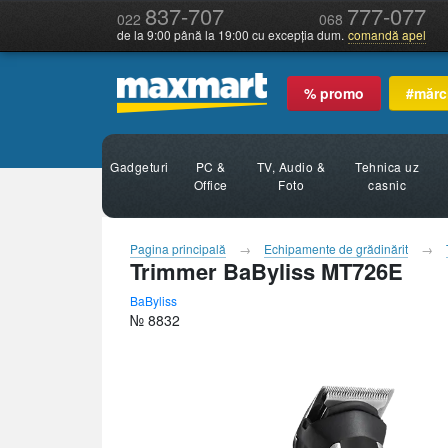
837-707
777-077
022
068
de la 9:00 până la 19:00 cu excepția dum.
comandă apel
% promo
#mărc
Gadgeturi
PC &
TV, Audio &
Tehnica uz
Office
Foto
casnic
Pagina principală
Echipamente de grădinărit
Trimmer BaByliss MT726E
BaByliss
№ 8832