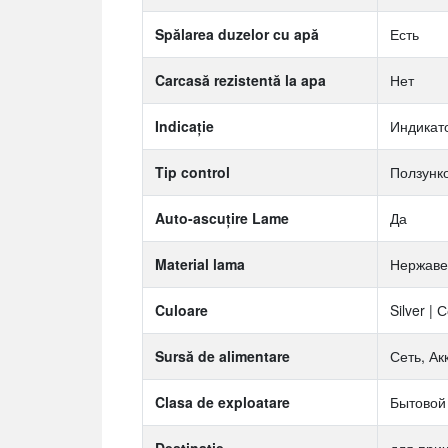
Spălarea duzelor cu apă
Есть
Carcasă rezistentă la apa
Нет
Indicaţie
Индикат
Tip control
Ползунк
Auto-ascuțire Lame
Да
Material lama
Нержаве
Culoare
Silver |
Sursă de alimentare
Сеть, Ак
Clasa de exploatare
Бытовой