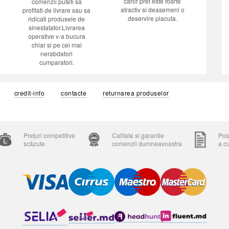
caror pret este foarte
comenzii puteti sa
atractiv si deasemeni o
profitati de livrare sau sa
deservire placuta.
ridicati produsele de
sinestatator.Livrarea
operative v-a bucura
chiar si pe cei mai
nerabdatori
cumparatori.
credit-info
contacte
returnarea produselor
Prețuri competitive
Calitate si garantie
Posi
scăzute
comenzii dumneavoastra
a c