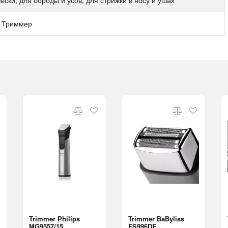
ески, для бороды и усов, для стрижки в носу и ушах
 Триммер
Trimmer Philips
Trimmer BaByliss
MG9557/15
FS996DE