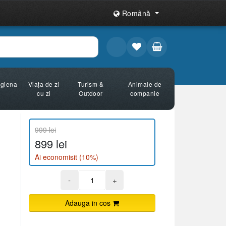
Română
Igiena
Viața de zi
Turism &
Animale de
cu zi
Outdoor
companie
999 lei
899 lei
Ai economisit (10%)
-
+
Adauga in cos