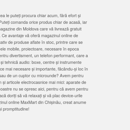
 le puteți procura chiar acum, fără efort și
Puteți comanda orice produs chiar de acasă, iar
magazine din Moldova care vă livrează gratuit
. Ce avantaje vă oferă magazinul online de
tiv de produse aflate în stoc, printre care se
oanele mobile, proiectoare, necesare în epoca
entru divertisment, un telefon performant, care a
 și tehnică audio: boxe, centre și instrumente
 ce mai necesare și importante, făcându-și loc în
at sau de un cuptor cu microunde? Avem pentru
 și articole electrocasnice mai mici: aparate de
e noastre nu se opresc aici, pentru că avem pentru
ă doriți să vă relaxați și vă plac device-urile
zinul online MaxMart din Chișinău, creat anume
i promptitudine!