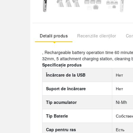
Detalii produs
Recenziile clienților
Com
, Rechargeable battery operation time 60 minutes
32mm, 5 attachment charging station, cleaning br
Specificație produs
Încărcare de la USB
Нет
Suport de încărcare
Нет
Tip acumulator
Ni-Mh
Tip Baterie
Собстве
Cap pentru ras
Есть