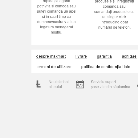
rapida,categoria
produsele și înregistrați
potrivita si comoda sau
comanda sau
puteti comanda un apel
comandați produsele cu
si in scurt timp cu
un singur click
dumneavoastra v-a lua
introducînd doar
legatura menegerul
numărul de telefon.
nostru.
despre maxmart
livrare
garanția
achitare
termeni de utilizare
politica de confidențialitate
Noul simbol
Serviciu suport
al leului
șase zile din săptamina