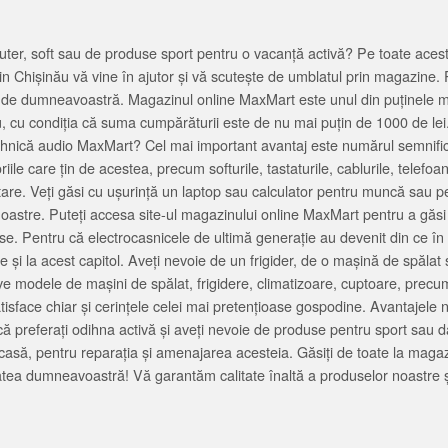
ter, soft sau de produse sport pentru o vacanță activă? Pe toate acestea
 Chișinău vă vine în ajutor și vă scutește de umblatul prin magazine. 
cată de dumneavoastră. Magazinul online MaxMart este unul din puținele 
u, cu condiția că suma cumpărăturii este de nu mai puțin de 1000 de lei
tehnică audio MaxMart? Cel mai important avantaj este numărul semnifica
ile care țin de acestea, precum softurile, tastaturile, cablurile, telef
tare. Veți găsi cu ușurință un laptop sau calculator pentru muncă sau p
noastre. Puteți accesa site-ul magazinului online MaxMart pentru a găsi
ase. Pentru că electrocasnicele de ultimă generație au devenit din ce în
și la acest capitol. Aveți nevoie de un frigider, de o mașină de spăl
e modele de mașini de spălat, frigidere, climatizoare, cuptoare, precum
satisface chiar și cerințele celei mai pretențioase gospodine. Avantajel
că preferați odihna activă și aveți nevoie de produse pentru sport sau dac
casă, pentru reparația și amenajarea acesteia. Găsiți de toate la maga
tea dumneavoastră! Vă garantăm calitate înaltă a produselor noastre ș