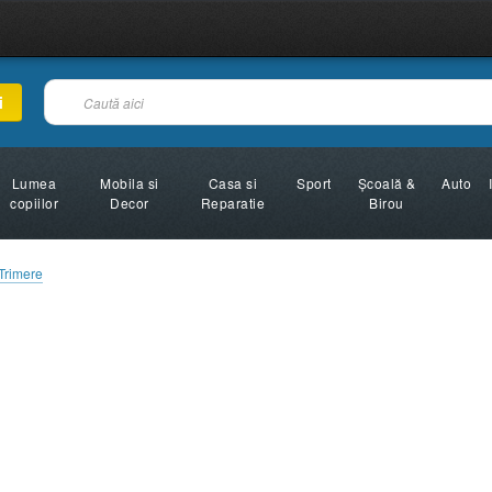
i
Lumea
Mobila si
Casa si
Sport
Şcoală &
Auto
copiilor
Decor
Reparatie
Birou
Trimere