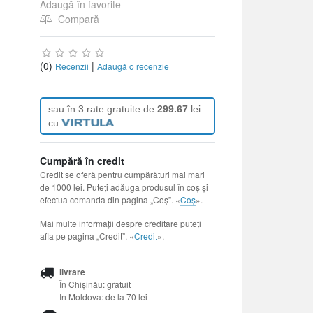
Adaugă în favorite
Compară
(0)
|
Recenzii
Adaugă o recenzie
sau în 3 rate gratuite de
299.67
lei
cu
Cumpără în credit
Credit se oferă pentru cumpărături mai mari
de 1000 lei. Puteți adăuga produsul în coș și
efectua comanda din pagina „Coș”. «
Coș
».
Mai multe informații despre creditare puteți
afla pe pagina „Credit”. «
Credit
».
livrare
În Chișinău: gratuit
În Moldova: de la 70 lei