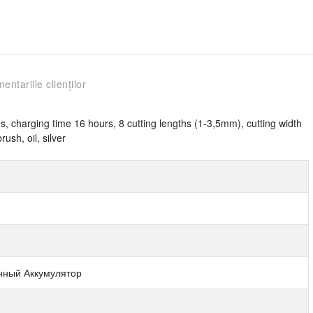
entariile clienților
, charging time 16 hours, 8 cutting lengths (1-3,5mm), cutting width
ush, oil, silver
нный Аккумулятор