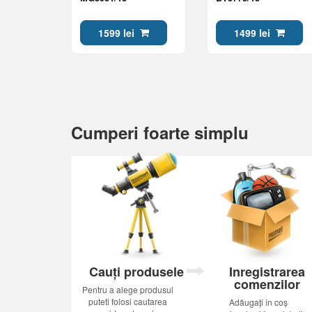
1599 lei
1499 lei
Cumperi foarte simplu
Cauți produsele
Inregistrarea
comenzilor
Pentru a alege produsul
puteti folosi cautarea
Adăugați în coș