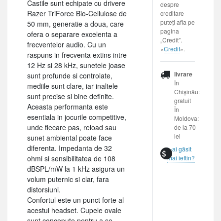
Castile sunt echipate cu drivere
despre
Razer TriForce Bio-Cellulose de
creditare
puteți afla pe
50 mm, generatie a doua, care
pagina
ofera o separare excelenta a
„Credit”.
frecventelor audio. Cu un
«
Credit
».
raspuns in frecventa extins intre
12 Hz si 28 kHz, sunetele joase
livrare
sunt profunde si controlate,
În
mediile sunt clare, iar inaltele
Chișinău:
sunt precise si bine definite.
gratuit
Aceasta performanta este
În
esentiala in jocurile competitive,
Moldova:
unde fiecare pas, reload sau
de la 70
lei
sunet ambiental poate face
diferenta. Impedanta de 32
L-ai găsit
ohmi si sensibilitatea de 108
mai ieftin?
dBSPL/mW la 1 kHz asigura un
volum puternic si clar, fara
distorsiuni.
Confortul este un punct forte al
acestui headset. Cupele ovale
sunt concepute pentru a se