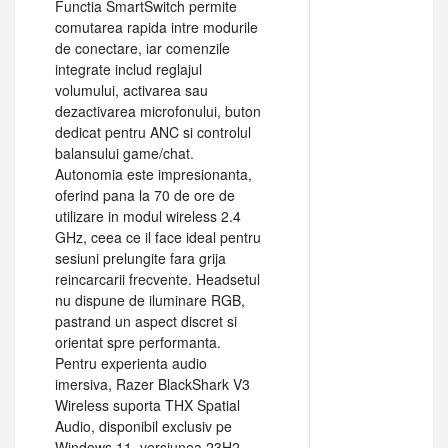
Functia SmartSwitch permite
comutarea rapida intre modurile
de conectare, iar comenzile
integrate includ reglajul
volumului, activarea sau
dezactivarea microfonului, buton
dedicat pentru ANC si controlul
balansului game/chat.
Autonomia este impresionanta,
oferind pana la 70 de ore de
utilizare in modul wireless 2.4
GHz, ceea ce il face ideal pentru
sesiuni prelungite fara grija
reincarcarii frecvente. Headsetul
nu dispune de iluminare RGB,
pastrand un aspect discret si
orientat spre performanta.
Pentru experienta audio
imersiva, Razer BlackShark V3
Wireless suporta THX Spatial
Audio, disponibil exclusiv pe
Windows 11, versiunea 23H2