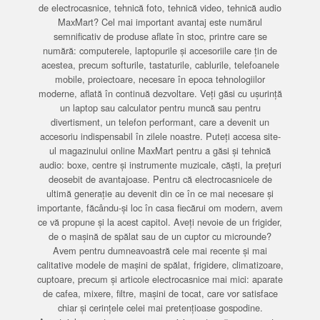
de electrocasnice, tehnică foto, tehnică video, tehnică audio
MaxMart? Cel mai important avantaj este numărul
semnificativ de produse aflate în stoc, printre care se
numără: computerele, laptopurile și accesoriile care țin de
acestea, precum softurile, tastaturile, cablurile, telefoanele
mobile, proiectoare, necesare în epoca tehnologiilor
moderne, aflată în continuă dezvoltare. Veți găsi cu ușurință
un laptop sau calculator pentru muncă sau pentru
divertisment, un telefon performant, care a devenit un
accesoriu indispensabil în zilele noastre. Puteți accesa site-
ul magazinului online MaxMart pentru a găsi și tehnică
audio: boxe, centre și instrumente muzicale, căști, la prețuri
deosebit de avantajoase. Pentru că electrocasnicele de
ultimă generație au devenit din ce în ce mai necesare și
importante, făcându-și loc în casa fiecărui om modern, avem
ce vă propune și la acest capitol. Aveți nevoie de un frigider,
de o mașină de spălat sau de un cuptor cu microunde?
Avem pentru dumneavoastră cele mai recente și mai
calitative modele de mașini de spălat, frigidere, climatizoare,
cuptoare, precum și articole electrocasnice mai mici: aparate
de cafea, mixere, filtre, mașini de tocat, care vor satisface
chiar și cerințele celei mai pretențioase gospodine.