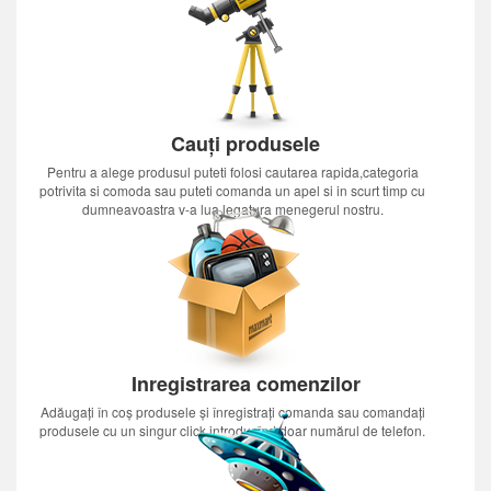
Cauți produsele
Pentru a alege produsul puteti folosi cautarea rapida,categoria
potrivita si comoda sau puteti comanda un apel si in scurt timp cu
dumneavoastra v-a lua legatura menegerul nostru.
Inregistrarea comenzilor
Adăugați în coș produsele și înregistrați comanda sau comandați
produsele cu un singur click introducînd doar numărul de telefon.