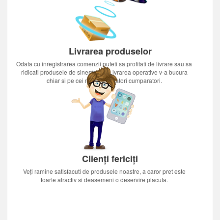
Livrarea produselor
Odata cu inregistrarea comenzii puteti sa profitati de livrare sau sa
ridicati produsele de sinestatator.Livrarea operative v-a bucura
chiar si pe cei mai nerabdatori cumparatori.
Clienți fericiți
Veți ramine satisfacuti de produsele noastre, a caror pret este
foarte atractiv si deasemeni o deservire placuta.