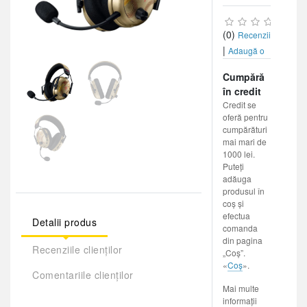
(0)
Recenzii
|
Adaugă o
recenzie
Cumpără
în credit
Credit se
oferă pentru
cumpărături
mai mari de
1000 lei.
Puteți
adăuga
produsul în
coș și
efectua
Detalii produs
comanda
din pagina
Recenziile clienților
„Coș”.
«
Coș
».
Comentariile clienților
Mai multe
informații