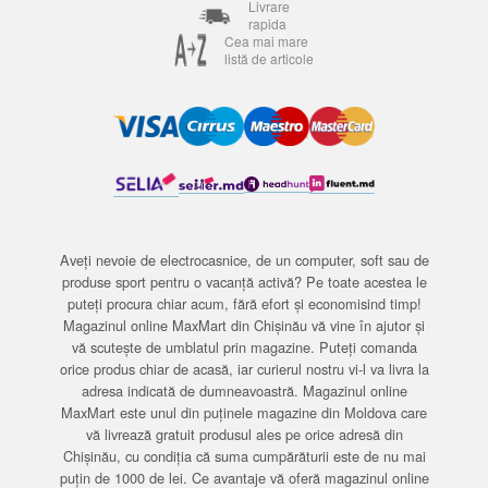
Livrare
rapida
Cea mai mare
listă de articole
Aveți nevoie de electrocasnice, de un computer, soft sau de
produse sport pentru o vacanță activă? Pe toate acestea le
puteți procura chiar acum, fără efort și economisind timp!
Magazinul online MaxMart din Chișinău vă vine în ajutor și
vă scutește de umblatul prin magazine. Puteți comanda
orice produs chiar de acasă, iar curierul nostru vi-l va livra la
adresa indicată de dumneavoastră. Magazinul online
MaxMart este unul din puținele magazine din Moldova care
vă livrează gratuit produsul ales pe orice adresă din
Chișinău, cu condiția că suma cumpărăturii este de nu mai
puțin de 1000 de lei. Ce avantaje vă oferă magazinul online