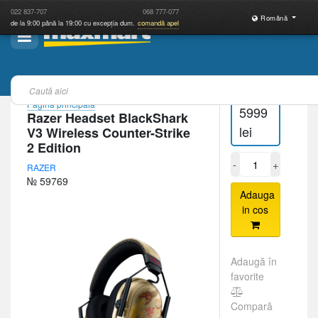
022
837-707
068
777-077
Română
de la 9:00 până la 19:00 cu excepția dum.
comandă apel
Pagina principală
5999
Razer Headset BlackShark
lei
V3 Wireless Counter-Strike
2 Edition
-
+
RAZER
№ 59769
Adauga
in cos
Adaugă în
favorite
Compară