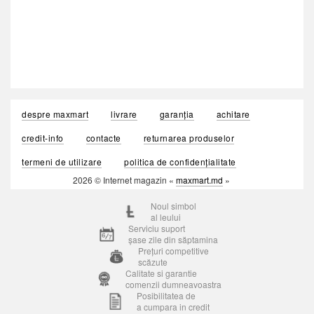
despre maxmart
livrare
garanția
achitare
credit-info
contacte
returnarea produselor
termeni de utilizare
politica de confidențialitate
2026 © Internet magazin «
maxmart.md
»
Noul simbol
al leului
Serviciu suport
șase zile din săptamina
Prețuri competitive
scăzute
Calitate si garantie
comenzii dumneavoastra
Posibilitatea de
a cumpara in credit