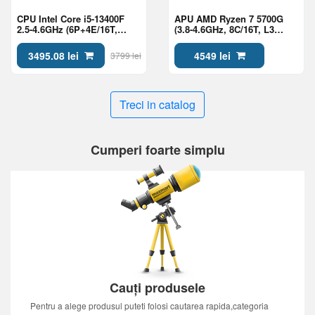
CPU Intel Core i5-13400F
APU AMD Ryzen 7 5700G
2.5-4.6GHz (6P+4E/16T,
(3.8-4.6GHz, 8C/16T, L3
20MB,S1700, 10nm, No
16MB, 7nm, Radeon
Integ. Graphics, 65W) Tray
Graphics(8C), 65W), AM4,
3495.08 lei
4549 lei
3799 lei
Tray
Treci in catalog
Cumperi foarte simplu
Cauți produsele
Pentru a alege produsul puteti folosi cautarea rapida,categoria