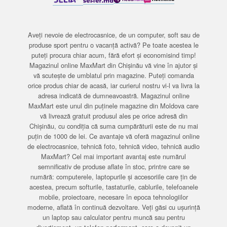
Aveți nevoie de electrocasnice, de un computer, soft sau de
produse sport pentru o vacanță activă? Pe toate acestea le
puteți procura chiar acum, fără efort și economisind timp!
Magazinul online MaxMart din Chișinău vă vine în ajutor și
vă scutește de umblatul prin magazine. Puteți comanda
orice produs chiar de acasă, iar curierul nostru vi-l va livra la
adresa indicată de dumneavoastră. Magazinul online
MaxMart este unul din puținele magazine din Moldova care
vă livrează gratuit produsul ales pe orice adresă din
Chișinău, cu condiția că suma cumpărăturii este de nu mai
puțin de 1000 de lei. Ce avantaje vă oferă magazinul online
de electrocasnice, tehnică foto, tehnică video, tehnică audio
MaxMart? Cel mai important avantaj este numărul
semnificativ de produse aflate în stoc, printre care se
numără: computerele, laptopurile și accesoriile care țin de
acestea, precum softurile, tastaturile, cablurile, telefoanele
mobile, proiectoare, necesare în epoca tehnologiilor
moderne, aflată în continuă dezvoltare. Veți găsi cu ușurință
un laptop sau calculator pentru muncă sau pentru