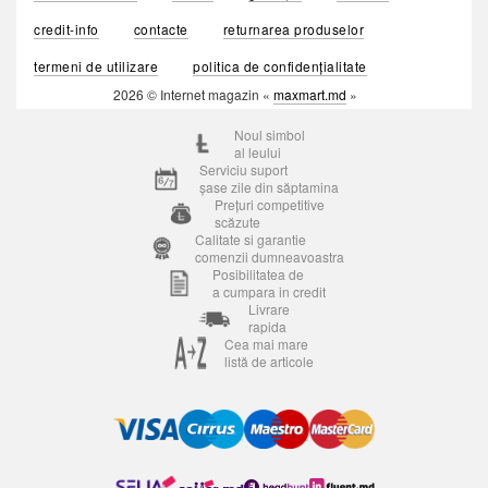
credit-info
contacte
returnarea produselor
termeni de utilizare
politica de confidențialitate
2026 © Internet magazin «
maxmart.md
»
Noul simbol
al leului
Serviciu suport
șase zile din săptamina
Prețuri competitive
scăzute
Calitate si garantie
comenzii dumneavoastra
Posibilitatea de
a cumpara in credit
Livrare
rapida
Cea mai mare
listă de articole