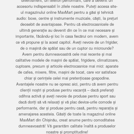
divertisment, un telefon performant, care a devenit un
accesoriu indispensabil în zilele noastre. Puteți accesa site-
ul magazinului online MaxMart pentru a găsi și tehnică
audio: boxe, centre și instrumente muzicale, căști, la prețuri
deosebit de avantajoase. Pentru că electrocasnicele de
ultimă generație au devenit din ce în ce mai necesare și
importante, făcându-și loc în casa fiecărui om modern, avem
ce vă propune și la acest capitol. Aveți nevoie de un frigider,
de o mașină de spălat sau de un cuptor cu microunde?
Avem pentru dumneavoastră cele mai recente și mai
calitative modele de mașini de spălat, frigidere, climatizoare,
cuptoare, precum și articole electrocasnice mai mici: aparate
de cafea, mixere, filtre, mașini de tocat, care vor satisface
chiar și cerințele celei mai pretențioase gospodine.
Avantajele noastre nu se opresc aici, pentru că avem pentru
clienții noștri și produse pentru vacanță – dacă preferați
odihna activă și aveți nevoie de produse pentru sport sau
dacă doriți să vă relaxați și vă plac device-urile comode și
performante, dar și produse pentru casă, pentru reparația și
amenajarea acesteia. Găsiți de toate la magazinul online
MaxMart din Chișinău, creat anume pentru comoditatea
dumneavoastră! Vă garantăm calitate înaltă a produselor
noastre și promptitudine!