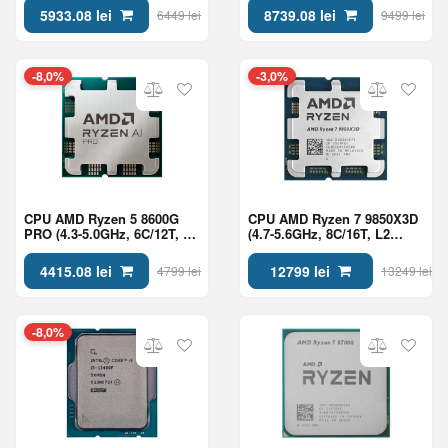
3nm, Integ. Graphics, 125W)
3nm, Integ. Graphics, 125W)
5933.08 lei
8739.08 lei
6449 lei
9499 lei
Tray
Tray
-8,0%
-3,0%
CPU AMD Ryzen 5 8600G
CPU AMD Ryzen 7 9850X3D
PRO (4.3-5.0GHz, 6C/12T, L2
(4.7-5.6GHz, 8C/16T, L2
6MB, L3 16MB, 4nm, 65W),
8MB, L3 96MB, 5nm, 120W),
Socket AM5, Tray
Socket AM5, Tray
4415.08 lei
12799 lei
4799 lei
13249 lei
-8,0%