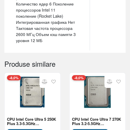
Количество ядер 6 Поколение
процессоров Intel 11
поколение (Rocket Lake)
Интегрированная графика Нет
Тактовая частота процессора
2600 МГц Объем кэш памяти 3
уровня 12 МБ
Produse similare
-8,0%
-8,0%
CPU Intel Core Ultra 5 250K
CPU Intel Core Ultra 7 270K
Plus 3.3-5.3GHz
Plus 3.2-5.5GHz
(6P+12E/18T,30MB, S1851,
(8P+16E/24T,40MB,S1851,