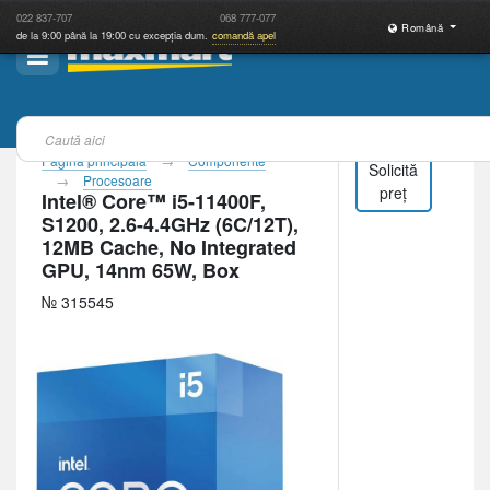
022
837-707
068
777-077
Română
de la 9:00 până la 19:00 cu excepția dum.
comandă apel
Pagina principală
Componente
Solicită
Procesoare
preț
Intel® Core™ i5-11400F,
S1200, 2.6-4.4GHz (6C/12T),
12MB Cache, No Integrated
GPU, 14nm 65W, Box
№ 315545