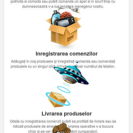
potrivita si comoda sau puteti comanda un apel si in scurt timp cu
dumneavoastra v-a lua legatura menegerul nostru.
Inregistrarea comenzilor
Adăugați în coș produsele și înregistrați comanda sau comandați
produsele cu un singur click introducînd doar numărul de telefon.
Livrarea produselor
Odata cu inregistrarea comenzii puteti sa profitati de livrare sau sa
ridicati produsele de sinestatator.Livrarea operative v-a bucura
chiar si pe cei mai nerabdatori cumparatori.