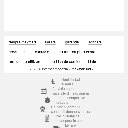
despre maxmart
livrare
garanția
achitare
credit-info
contacte
returnarea produselor
termeni de utilizare
politica de confidențialitate
2026 © Internet magazin «
maxmart.md
»
Noul simbol
al leului
Serviciu suport
șase zile din săptamina
Prețuri competitive
scăzute
Calitate si garantie
comenzii dumneavoastra
Posibilitatea de
a cumpara in credit
Livrare