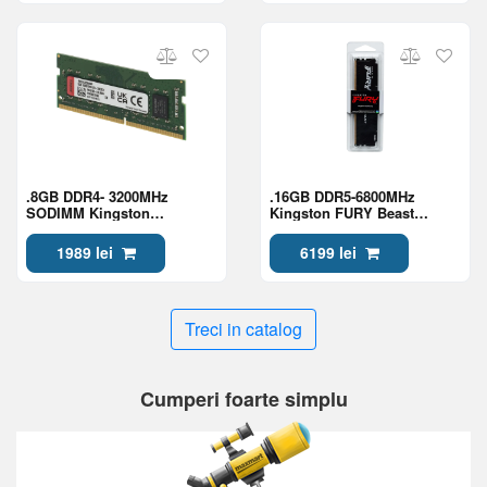
.8GB DDR4- 3200MHz
.16GB DDR5-6800MHz
SODIMM Kingston
Kingston FURY Beast
ValueRAM
(KF568C34BBE-16), CL34-45-
(KVR32S22S8/8WP), 1Rx8,
45, 1.4V, AMD EXPO
1989 lei
6199 lei
CL22, 260pin, 1.2V
1.1/Intel XMP 3.0, Black
Treci in catalog
Cumperi foarte simplu