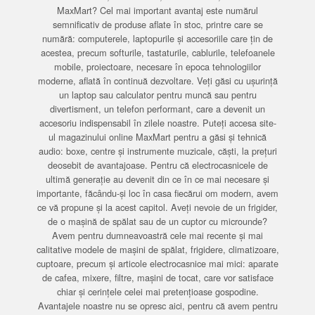
MaxMart? Cel mai important avantaj este numărul
semnificativ de produse aflate în stoc, printre care se
numără: computerele, laptopurile și accesoriile care țin de
acestea, precum softurile, tastaturile, cablurile, telefoanele
mobile, proiectoare, necesare în epoca tehnologiilor
moderne, aflată în continuă dezvoltare. Veți găsi cu ușurință
un laptop sau calculator pentru muncă sau pentru
divertisment, un telefon performant, care a devenit un
accesoriu indispensabil în zilele noastre. Puteți accesa site-
ul magazinului online MaxMart pentru a găsi și tehnică
audio: boxe, centre și instrumente muzicale, căști, la prețuri
deosebit de avantajoase. Pentru că electrocasnicele de
ultimă generație au devenit din ce în ce mai necesare și
importante, făcându-și loc în casa fiecărui om modern, avem
ce vă propune și la acest capitol. Aveți nevoie de un frigider,
de o mașină de spălat sau de un cuptor cu microunde?
Avem pentru dumneavoastră cele mai recente și mai
calitative modele de mașini de spălat, frigidere, climatizoare,
cuptoare, precum și articole electrocasnice mai mici: aparate
de cafea, mixere, filtre, mașini de tocat, care vor satisface
chiar și cerințele celei mai pretențioase gospodine.
Avantajele noastre nu se opresc aici, pentru că avem pentru