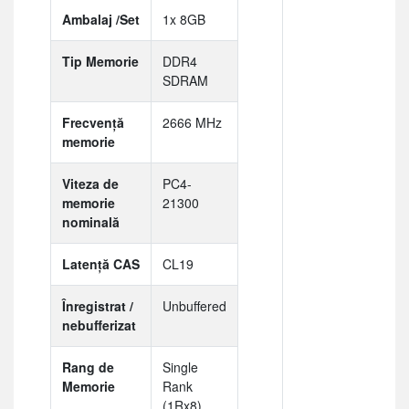
Ambalaj /Set
1x 8GB
Tip Memorie
DDR4
SDRAM
Frecvență
2666 MHz
memorie
Viteza de
PC4-
memorie
21300
nominală
Latență CAS
CL19
Înregistrat /
Unbuffered
nebufferizat
Rang de
Single
Memorie
Rank
(1Rx8)