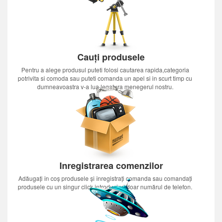
Cauți produsele
Pentru a alege produsul puteti folosi cautarea rapida,categoria
potrivita si comoda sau puteti comanda un apel si in scurt timp cu
dumneavoastra v-a lua legatura menegerul nostru.
Inregistrarea comenzilor
Adăugați în coș produsele și înregistrați comanda sau comandați
produsele cu un singur click introducînd doar numărul de telefon.