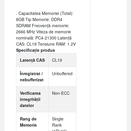
. Capacitatea Memoriei (Total):
8GB Tip Memorie: DDR4
SDRAM Frecvență memorie:
2666 MHz Viteza de memorie
nominală: PC4-21300 Latență
CAS: CL19 Tensiune RAM: 1.2V
Specificație produs
Latență CAS
CL19
Înregistrat /
Unbuffered
nebufferizat
Verificarea
Non-ECC
integrității
datelor
Rang de
Single
Memorie
Rank
(1Rx16)