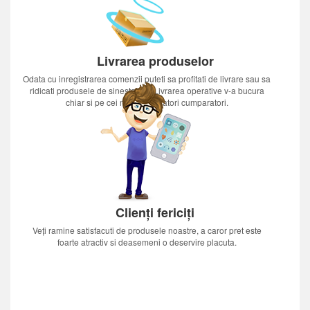
Livrarea produselor
Odata cu inregistrarea comenzii puteti sa profitati de livrare sau sa
ridicati produsele de sinestatator.Livrarea operative v-a bucura
chiar si pe cei mai nerabdatori cumparatori.
Clienți fericiți
Veți ramine satisfacuti de produsele noastre, a caror pret este
foarte atractiv si deasemeni o deservire placuta.