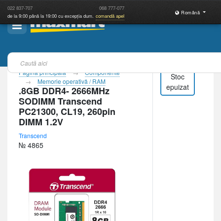
022
837-707
068
777-077
Română
de la 9:00 până la 19:00 cu excepția dum.
comandă apel
Pagina principală
Componente
Stoc
Memorie operativă / RAM
epuizat
.8GB DDR4- 2666MHz
SODIMM Transcend
PC21300, CL19, 260pin
DIMM 1.2V
Transcend
№ 4865