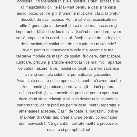
accesoriu indispensabil în zilele noastre. Puteți accesa site-
ul magazinului online MaxMart pentru a găsi și tehnică
audio: boxe, centre și instrumente muzicale, căști, la prețuri
deosebit de avantajoase. Pentru că electrocasnicele de
ultimă generație au devenit din ce în ce mai necesare și
importante, făcându-și loc în casa fiecărui om modern, avem
ce vă propune și la acest capitol. Aveți nevoie de un frigider,
de o mașină de spălat sau de un cuptor cu microunde?
Avem pentru dumneavoastră cele mai recente și mai
calitative modele de mașini de spălat, frigidere, climatizoare,
cuptoare, precum și articole electrocasnice mai mici: aparate
de cafea, mixere, filtre, mașini de tocat, care vor satisface
chiar și cerințele celei mai pretențioase gospodine.
Avantajele noastre nu se opresc aici, pentru că avem pentru
clienții noștri și produse pentru vacanță – dacă preferați
odihna activă și aveți nevoie de produse pentru sport sau
dacă doriți să vă relaxați și vă plac device-urile comode și
performante, dar și produse pentru casă, pentru reparația și
amenajarea acesteia. Găsiți de toate la magazinul online
MaxMart din Chișinău, creat anume pentru comoditatea
dumneavoastră! Vă garantăm calitate înaltă a produselor
noastre și promptitudine!