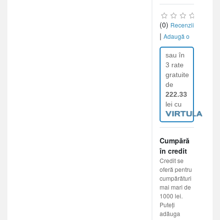
(0)
Recenzii
|
Adaugă o
recenzie
sau în
3 rate
gratuite
de
222.33
lei cu
Cumpără
în credit
Credit se
oferă pentru
cumpărături
mai mari de
1000 lei.
Puteți
adăuga