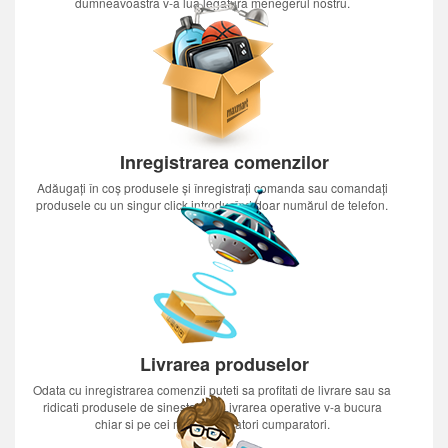
dumneavoastra v-a lua legatura menegerul nostru.
Inregistrarea comenzilor
Adăugați în coș produsele și înregistrați comanda sau comandați
produsele cu un singur click introducînd doar numărul de telefon.
Livrarea produselor
Odata cu inregistrarea comenzii puteti sa profitati de livrare sau sa
ridicati produsele de sinestatator.Livrarea operative v-a bucura
chiar si pe cei mai nerabdatori cumparatori.