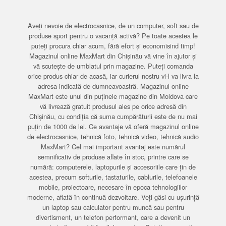
Aveți nevoie de electrocasnice, de un computer, soft sau de
produse sport pentru o vacanță activă? Pe toate acestea le
puteți procura chiar acum, fără efort și economisind timp!
Magazinul online MaxMart din Chișinău vă vine în ajutor și
vă scutește de umblatul prin magazine. Puteți comanda
orice produs chiar de acasă, iar curierul nostru vi-l va livra la
adresa indicată de dumneavoastră. Magazinul online
MaxMart este unul din puținele magazine din Moldova care
vă livrează gratuit produsul ales pe orice adresă din
Chișinău, cu condiția că suma cumpărăturii este de nu mai
puțin de 1000 de lei. Ce avantaje vă oferă magazinul online
de electrocasnice, tehnică foto, tehnică video, tehnică audio
MaxMart? Cel mai important avantaj este numărul
semnificativ de produse aflate în stoc, printre care se
numără: computerele, laptopurile și accesoriile care țin de
acestea, precum softurile, tastaturile, cablurile, telefoanele
mobile, proiectoare, necesare în epoca tehnologiilor
moderne, aflată în continuă dezvoltare. Veți găsi cu ușurință
un laptop sau calculator pentru muncă sau pentru
divertisment, un telefon performant, care a devenit un