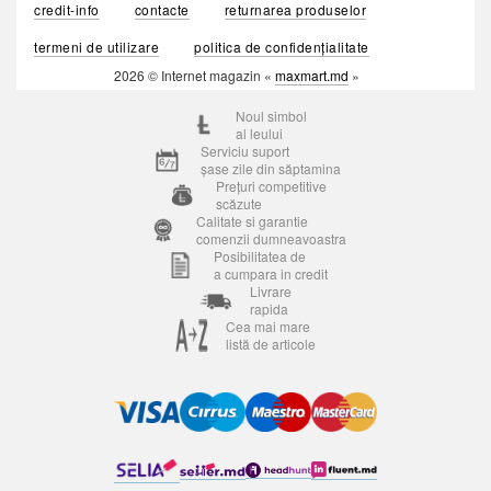
credit-info
contacte
returnarea produselor
termeni de utilizare
politica de confidențialitate
2026 © Internet magazin «
maxmart.md
»
Noul simbol
al leului
Serviciu suport
șase zile din săptamina
Prețuri competitive
scăzute
Calitate si garantie
comenzii dumneavoastra
Posibilitatea de
a cumpara in credit
Livrare
rapida
Cea mai mare
listă de articole