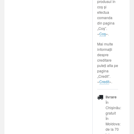
produsul în
coș și
efectua
comanda
din pagina
„Coș”.
«
Coș
».
Mai multe
informații
despre
creditare
puteți afla pe
pagina
„Credit”.
«
Credit
».
livrare
În
Chișinău:
gratuit
În
Moldova:
de la 70