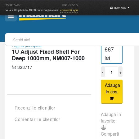
022
837-707
068
777-077
Română
de la 9:00 până la 19:00 cu excepția dum.
comandă apel
Pagina principală
667
1U Adjust Fixed Shelf For
lei
Deep 1000mm, NM007-1000
№ 328717
-
+
Adauga
in cos
Recenziile clienților
Adaugă în
Comentariile clienților
favorite
Compară