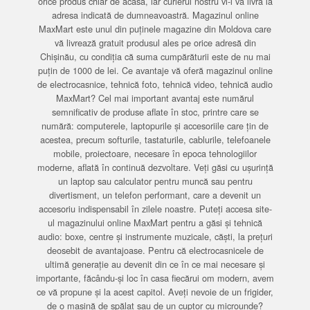
orice produs chiar de acasă, iar curierul nostru vi-l va livra la
adresa indicată de dumneavoastră. Magazinul online
MaxMart este unul din puținele magazine din Moldova care
vă livrează gratuit produsul ales pe orice adresă din
Chișinău, cu condiția că suma cumpărăturii este de nu mai
puțin de 1000 de lei. Ce avantaje vă oferă magazinul online
de electrocasnice, tehnică foto, tehnică video, tehnică audio
MaxMart? Cel mai important avantaj este numărul
semnificativ de produse aflate în stoc, printre care se
numără: computerele, laptopurile și accesoriile care țin de
acestea, precum softurile, tastaturile, cablurile, telefoanele
mobile, proiectoare, necesare în epoca tehnologiilor
moderne, aflată în continuă dezvoltare. Veți găsi cu ușurință
un laptop sau calculator pentru muncă sau pentru
divertisment, un telefon performant, care a devenit un
accesoriu indispensabil în zilele noastre. Puteți accesa site-
ul magazinului online MaxMart pentru a găsi și tehnică
audio: boxe, centre și instrumente muzicale, căști, la prețuri
deosebit de avantajoase. Pentru că electrocasnicele de
ultimă generație au devenit din ce în ce mai necesare și
importante, făcându-și loc în casa fiecărui om modern, avem
ce vă propune și la acest capitol. Aveți nevoie de un frigider,
de o mașină de spălat sau de un cuptor cu microunde?