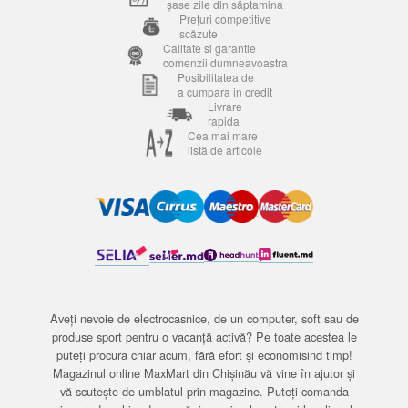
șase zile din săptamina
Prețuri competitive
scăzute
Calitate si garantie
comenzii dumneavoastra
Posibilitatea de
a cumpara in credit
Livrare
rapida
Cea mai mare
listă de articole
Aveți nevoie de electrocasnice, de un computer, soft sau de
produse sport pentru o vacanță activă? Pe toate acestea le
puteți procura chiar acum, fără efort și economisind timp!
Magazinul online MaxMart din Chișinău vă vine în ajutor și
vă scutește de umblatul prin magazine. Puteți comanda