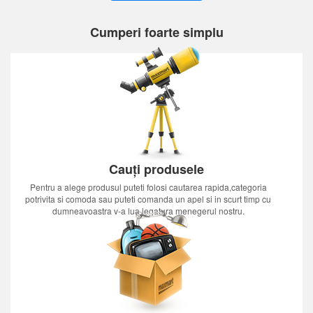
Cumperi foarte simplu
Cauți produsele
Pentru a alege produsul puteti folosi cautarea rapida,categoria
potrivita si comoda sau puteti comanda un apel si in scurt timp cu
dumneavoastra v-a lua legatura menegerul nostru.