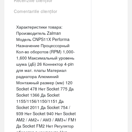
Recenziile clienților
Comentariile clienților
Характеристики товара:
Производитель Zalman
Модель CNPS11X Performa
Назначение Процессорный
Кол-во оборотов (RPM) 1,000-
1,600 Максимальный уровень
шума (дБ) 26 Коннектор 4-pin
для мат. платы Материал
радиатора Алюминий
Монтажный размер (мм) 120
Socket 478 Нет Socket 775 Да
Socket 1366 Да Socket
1155/1156/1150/1151 Да
Socket 2011 Да Socket 754 /
939 Нет Socket 940 Нет Socket
AM2 / АМ2+ / АМ3 / AM3+/ FM1
Да Socket FM2 Нет Регулятор
оборотов в комплекте Нет