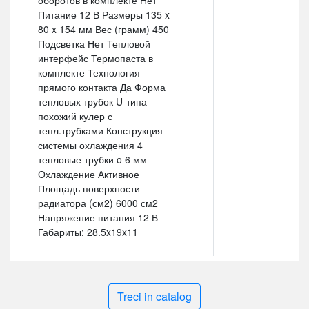
Питание 12 В Размеры 135 x
80 x 154 мм Вес (грамм) 450
Подсветка Нет Тепловой
интерфейс Термопаста в
комплекте Технология
прямого контакта Да Форма
тепловых трубок U-типа
похожий кулер с
тепл.трубками Конструкция
системы охлаждения 4
тепловые трубки o 6 мм
Охлаждение Активное
Площадь поверхности
радиатора (см2) 6000 см2
Напряжение питания 12 В
Габариты: 28.5x19x11
Treci in catalog