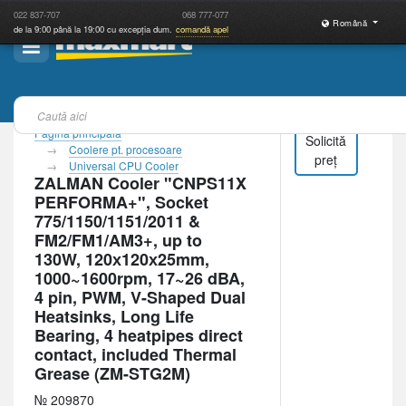
022
837-707
068
777-077
Română
de la 9:00 până la 19:00 cu excepția dum.
comandă apel
Pagina principală
Solicită
Coolere pt. procesoare
preț
Universal CPU Cooler
ZALMAN Cooler "CNPS11X
PERFORMA+", Socket
775/1150/1151/2011 &
FM2/FM1/AM3+, up to
130W, 120х120х25mm,
1000~1600rpm, 17~26 dBA,
4 pin, PWM, V-Shaped Dual
Heatsinks, Long Life
Bearing, 4 heatpipes direct
contact, included Thermal
Grease (ZM-STG2M)
№ 209870