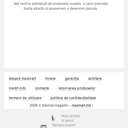
Veți ramine satisfacuti de produsele noastre, a caror pret este
foarte atractiv si deasemeni o deservire placuta.
despre maxmart
livrare
garanția
achitare
credit-info
contacte
returnarea produselor
termeni de utilizare
politica de confidențialitate
2026 © Internet magazin «
maxmart.md
»
Noul simbol
al leului
Serviciu suport