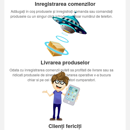
Inregistrarea comenzilor
Adăugați în coș produsele și înregistrați comanda sau comandați
produsele cu un singur click introducînd doar numărul de telefon.
Livrarea produselor
Odata cu inregistrarea comenzii puteti sa profitati de livrare sau sa
ridicati produsele de sinestatator.Livrarea operative v-a bucura
chiar si pe cei mai nerabdatori cumparatori.
Clienți fericiți