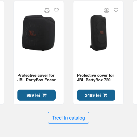
Protective cover for
Protective cover for
JBL PartyBox Encore
JBL PartyBox 720
2 speakers, Black
speakers, Black
999 lei
2499 lei
Treci in catalog