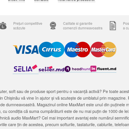
Prețuri competitive
Calitate si garantie
Posi
scăzute
comenzii dumneavoastra
a c
ter, soft sau de produse sport pentru o vacanță activă? Pe toate acestea
 Chișinău vă vine în ajutor și vă scutește de umblatul prin magazine. 
cată de dumneavoastră. Magazinul online MaxMart este unul din puținele 
u, cu condiția că suma cumpărăturii este de nu mai puțin de 1000 de lei
tehnică audio MaxMart? Cel mai important avantaj este numărul semnifica
ile care țin de acestea, precum softurile, tastaturile, cablurile, telef