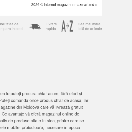
2026 © Internet magazin «
maxmart.md
»
bilitatea de
Livrare
Cea mai mare
umpara in credit
rapida
listă de articole
 le puteți procura chiar acum, fără efort și
Puteți comanda orice produs chiar de acasă, iar
magazine din Moldova care vă livrează gratuit
. Ce avantaje vă oferă magazinul online de
tiv de produse aflate în stoc, printre care se
oanele mobile, proiectoare, necesare în epoca