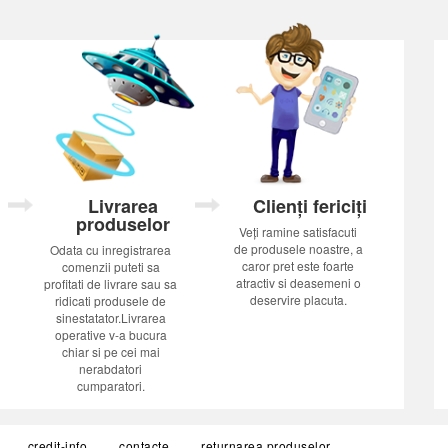
Livrarea
Clienți fericiți
produselor
Veți ramine satisfacuti
de produsele noastre, a
Odata cu inregistrarea
caror pret este foarte
comenzii puteti sa
atractiv si deasemeni o
profitati de livrare sau sa
deservire placuta.
ridicati produsele de
sinestatator.Livrarea
operative v-a bucura
chiar si pe cei mai
nerabdatori
cumparatori.
credit-info
contacte
returnarea produselor