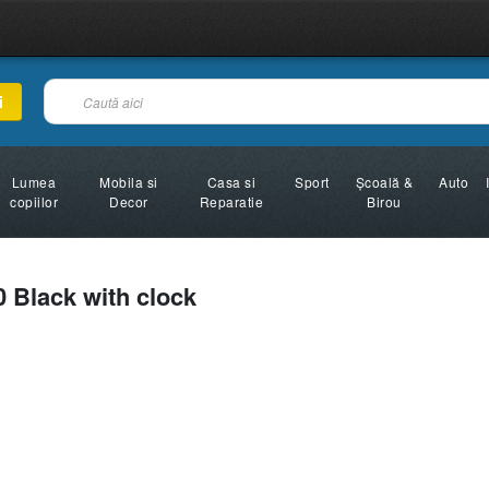
i
Lumea
Mobila si
Casa si
Sport
Şcoală &
Auto
copiilor
Decor
Reparatie
Birou
 Black with clock