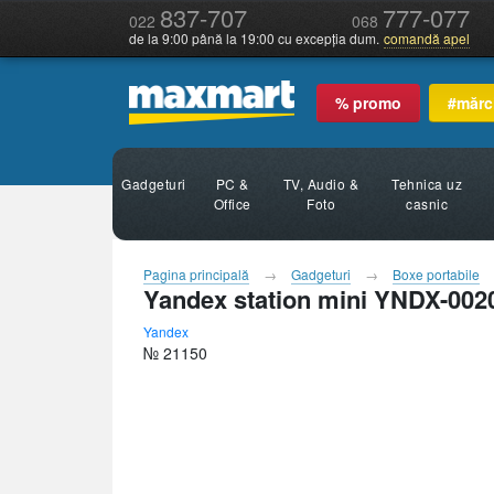
837-707
777-077
022
068
de la 9:00 până la 19:00 cu excepția dum.
comandă apel
% promo
#mărc
Gadgeturi
PC &
TV, Audio &
Tehnica uz
Office
Foto
casnic
Pagina principală
Gadgeturi
Boxe portabile
Yandex station mini YNDX-0020
Yandex
№ 21150