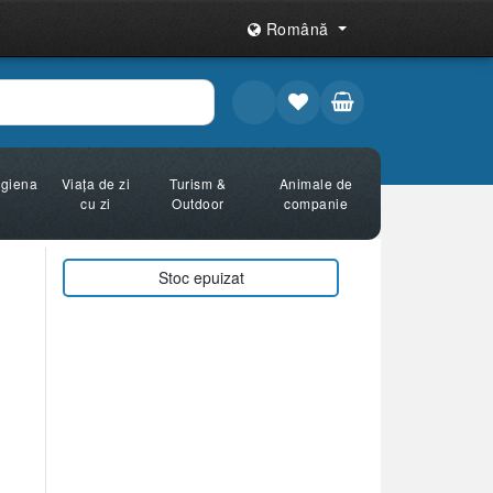
Română
Igiena
Viața de zi
Turism &
Animale de
cu zi
Outdoor
companie
Stoc epuizat