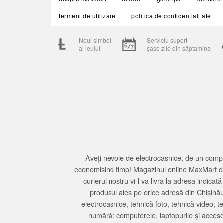
termeni de utilizare
politica de confidențialitate
Noul simbol
Serviciu suport
al leului
șase zile din săptamina
Aveți nevoie de electrocasnice, de un compu
economisind timp! Magazinul online MaxMart din
curierul nostru vi-l va livra la adresa indi
produsul ales pe orice adresă din Chișină
electrocasnice, tehnică foto, tehnică video, 
numără: computerele, laptopurile și accesori