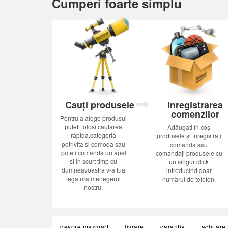
Cumperi foarte simplu
Cauți produsele
Inregistrarea
comenzilor
Pentru a alege produsul
puteti folosi cautarea
Adăugați în coș
rapida,categoria
produsele și înregistrați
potrivita si comoda sau
comanda sau
puteti comanda un apel
comandați produsele cu
si in scurt timp cu
un singur click
dumneavoastra v-a lua
introducînd doar
legatura menegerul
numărul de telefon.
nostru.
despre maxmart
livrare
garanția
achitare