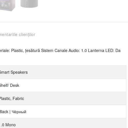
entariile clienților
ale: Plastic, țesătură Sistem Canale Audio: 1.0 Lanterna LED: Da
Smart Speakers
Shelf/ Desk
Plastic, Fabric
Black | Чёрный
1.0 Mono