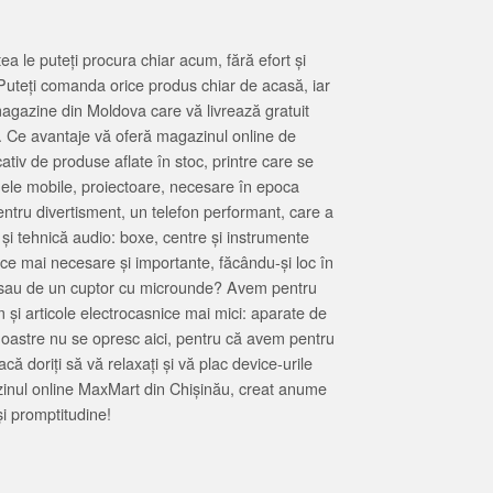
 le puteți procura chiar acum, fără efort și
Puteți comanda orice produs chiar de acasă, iar
magazine din Moldova care vă livrează gratuit
. Ce avantaje vă oferă magazinul online de
tiv de produse aflate în stoc, printre care se
oanele mobile, proiectoare, necesare în epoca
entru divertisment, un telefon performant, care a
 și tehnică audio: boxe, centre și instrumente
 ce mai necesare și importante, făcându-și loc în
at sau de un cuptor cu microunde? Avem pentru
 și articole electrocasnice mai mici: aparate de
e noastre nu se opresc aici, pentru că avem pentru
ă doriți să vă relaxați și vă plac device-urile
zinul online MaxMart din Chișinău, creat anume
i promptitudine!