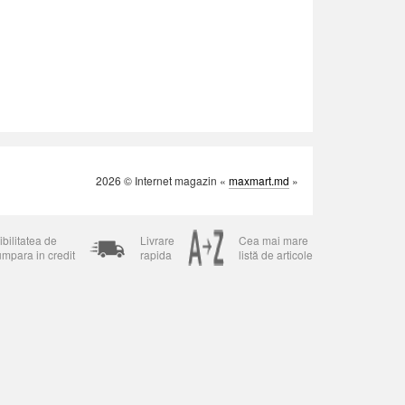
2026 © Internet magazin «
maxmart.md
»
bilitatea de
Livrare
Cea mai mare
umpara in credit
rapida
listă de articole