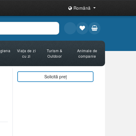
Română
Igiena
Viața de zi
Turism &
Animale de
cu zi
Outdoor
companie
Solicită preț