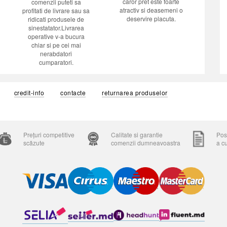
caror pret este foarte
comenzii puteti sa
atractiv si deasemeni o
profitati de livrare sau sa
deservire placuta.
ridicati produsele de
sinestatator.Livrarea
operative v-a bucura
chiar si pe cei mai
nerabdatori
cumparatori.
credit-info
contacte
returnarea produselor
Prețuri competitive
Calitate si garantie
Posi
scăzute
comenzii dumneavoastra
a c