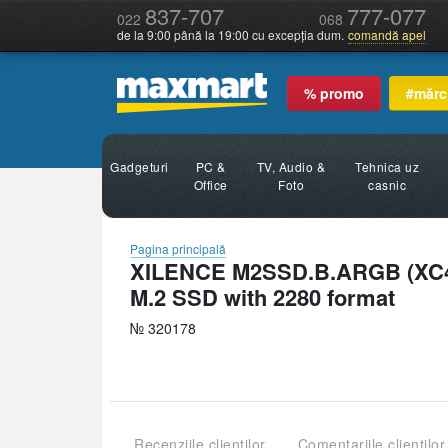
837-707
777-077
022
068
de la 9:00 până la 19:00 cu excepția dum.
comandă apel
% promo
#mărc
Gadgeturi
PC &
TV, Audio &
Tehnica uz
Office
Foto
casnic
Pagina principală
XILENCE M2SSD.B.ARGB (XC4
M.2 SSD with 2280 format
№ 320178
Recenziile clienților
Comentariile clienților