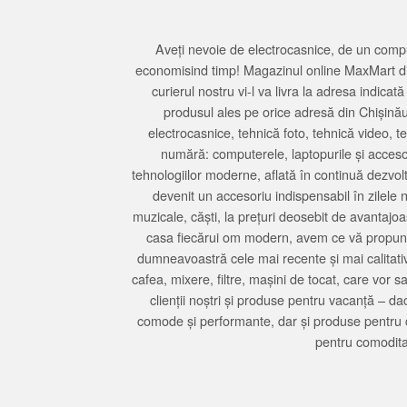
Aveți nevoie de electrocasnice, de un compu
economisind timp! Magazinul online MaxMart din
curierul nostru vi-l va livra la adresa indi
produsul ales pe orice adresă din Chișină
electrocasnice, tehnică foto, tehnică video, 
numără: computerele, laptopurile și accesori
tehnologiilor moderne, aflată în continuă dezvol
devenit un accesoriu indispensabil în zilele 
muzicale, căști, la prețuri deosebit de avantajo
casa fiecărui om modern, avem ce vă propune 
dumneavoastră cele mai recente și mai calitativ
cafea, mixere, filtre, mașini de tocat, care vor 
clienții noștri și produse pentru vacanță – da
comode și performante, dar și produse pentru 
pentru comodita