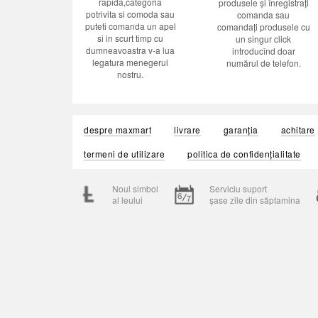
rapida,categoria
produsele și înregistrați
potrivita si comoda sau
comanda sau
puteti comanda un apel
comandați produsele cu
si in scurt timp cu
un singur click
dumneavoastra v-a lua
introducînd doar
legatura menegerul
numărul de telefon.
nostru.
despre maxmart
livrare
garanția
achitare
termeni de utilizare
politica de confidențialitate
Noul simbol
Serviciu suport
al leului
șase zile din săptamina