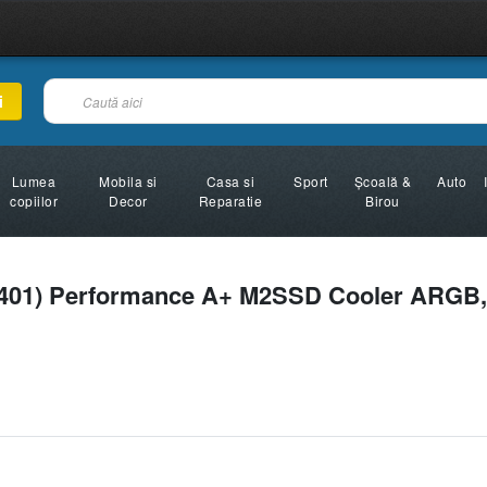
i
Lumea
Mobila si
Casa si
Sport
Şcoală &
Auto
copiilor
Decor
Reparatie
Birou
01) Performance A+ M2SSD Cooler ARGB,