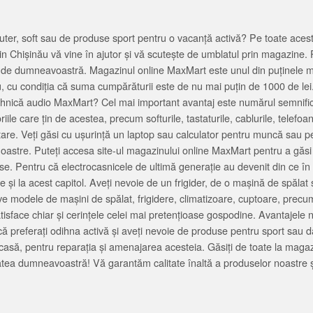
ter, soft sau de produse sport pentru o vacanță activă? Pe toate acestea
 Chișinău vă vine în ajutor și vă scutește de umblatul prin magazine. 
cată de dumneavoastră. Magazinul online MaxMart este unul din puținele 
u, cu condiția că suma cumpărăturii este de nu mai puțin de 1000 de lei
tehnică audio MaxMart? Cel mai important avantaj este numărul semnifica
ile care țin de acestea, precum softurile, tastaturile, cablurile, telef
tare. Veți găsi cu ușurință un laptop sau calculator pentru muncă sau p
noastre. Puteți accesa site-ul magazinului online MaxMart pentru a găsi
ase. Pentru că electrocasnicele de ultimă generație au devenit din ce în
și la acest capitol. Aveți nevoie de un frigider, de o mașină de spăl
e modele de mașini de spălat, frigidere, climatizoare, cuptoare, precum
satisface chiar și cerințele celei mai pretențioase gospodine. Avantajel
că preferați odihna activă și aveți nevoie de produse pentru sport sau dac
casă, pentru reparația și amenajarea acesteia. Găsiți de toate la maga
tea dumneavoastră! Vă garantăm calitate înaltă a produselor noastre ș