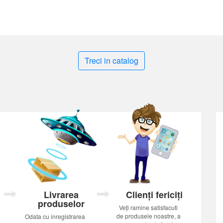
Treci in catalog
Livrarea
Clienți fericiți
produselor
Veți ramine satisfacuti
de produsele noastre, a
Odata cu inregistrarea