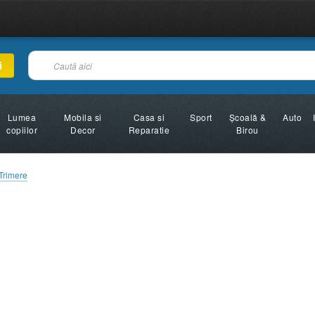
i
Lumea
Mobila si
Casa si
Sport
Şcoală &
Auto
copiilor
Decor
Reparatie
Birou
Trimere