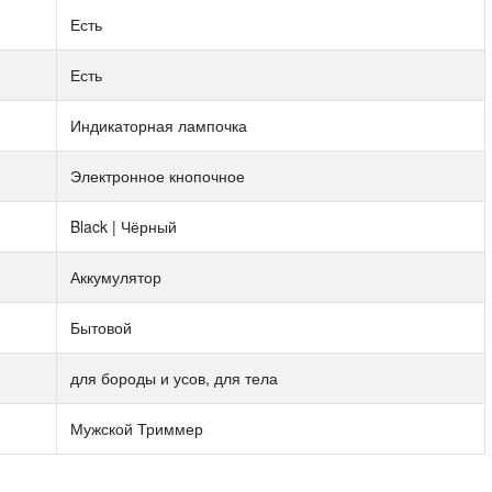
Есть
Есть
Индикаторная лампочка
Электронное кнопочное
Black | Чёрный
Аккумулятор
Бытовой
для бороды и усов, для тела
Мужской Триммер