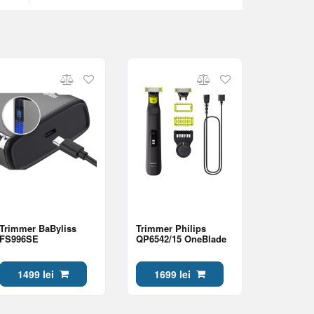
Trimmer BaByliss
Trimmer Philips
FS996SE
QP6542/15 OneBlade
1499 lei
1699 lei