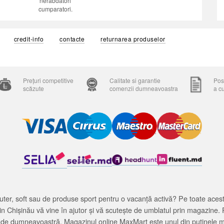
nerabdatori
cumparatori.
credit-info
contacte
returnarea produselor
Prețuri competitive
Calitate si garantie
Posi
scăzute
comenzii dumneavoastra
a c
ter, soft sau de produse sport pentru o vacanță activă? Pe toate acestea
 Chișinău vă vine în ajutor și vă scutește de umblatul prin magazine. 
cată de dumneavoastră. Magazinul online MaxMart este unul din puținele 