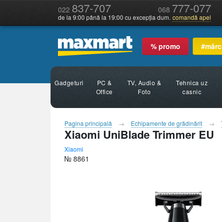
837-707
777-077
022
068
de la 9:00 până la 19:00 cu excepția dum.
comandă apel
% promo
#mărc
Gadgeturi
PC &
TV, Audio &
Tehnica uz
Office
Foto
casnic
Pagina principală
Echipamente de grădinărit
Xiaomi UniBlade Trimmer EU
Xiaomi
№ 8861