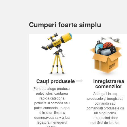
Cumperi foarte simplu
Cauți produsele
Inregistrarea
comenzilor
Pentru a alege produsul
puteti folosi cautarea
Adăugați în coș
rapida,categoria
produsele și înregistrați
potrivita si comoda sau
comanda sau
puteti comanda un apel
comandați produsele cu
si in scurt timp cu
un singur click
dumneavoastra v-a lua
introducînd doar
legatura menegerul
numărul de telefon.
nostru.