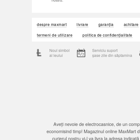
despre maxmart
livrare
garanția
achitare
termeni de utilizare
politica de confidențialitate
Noul simbol
Serviciu suport
al leului
șase zile din săptamina
Aveți nevoie de electrocasnice, de un compu
economisind timp! Magazinul online MaxMart din
curierul nostru vi-l va livra la adresa indi