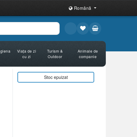
Română
Igiena
Viața de zi
Turism &
Animale de
cu zi
Outdoor
companie
Stoc epuizat