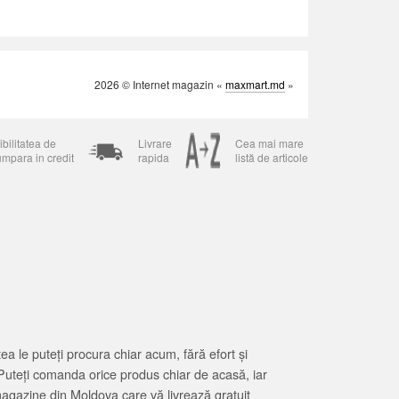
2026 © Internet magazin «
maxmart.md
»
bilitatea de
Livrare
Cea mai mare
umpara in credit
rapida
listă de articole
 le puteți procura chiar acum, fără efort și
Puteți comanda orice produs chiar de acasă, iar
magazine din Moldova care vă livrează gratuit