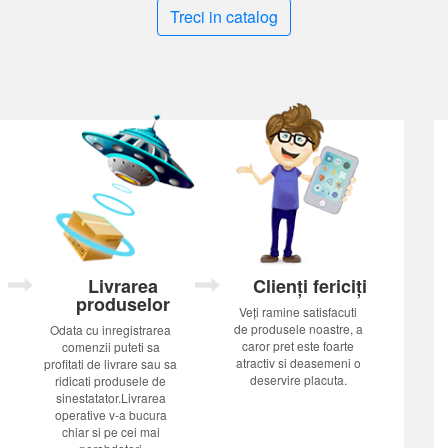
Treci in catalog
Livrarea
Clienți fericiți
produselor
Veți ramine satisfacuti
de produsele noastre, a
Odata cu inregistrarea
caror pret este foarte
comenzii puteti sa
atractiv si deasemeni o
profitati de livrare sau sa
deservire placuta.
ridicati produsele de
sinestatator.Livrarea
operative v-a bucura
chiar si pe cei mai