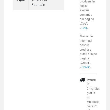
produsul în
Fountain
coș și
efectua
comanda
din pagina
„Coș”.
«
Coș
».
Mai multe
informații
despre
creditare
puteți afla pe
pagina
„Credit”.
«
Credit
».
livrare
În
Chișinău:
gratuit
În
Moldova:
de la 70