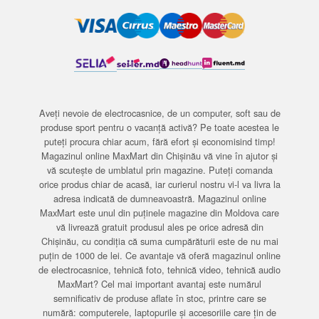
Aveți nevoie de electrocasnice, de un computer, soft sau de
produse sport pentru o vacanță activă? Pe toate acestea le
puteți procura chiar acum, fără efort și economisind timp!
Magazinul online MaxMart din Chișinău vă vine în ajutor și
vă scutește de umblatul prin magazine. Puteți comanda
orice produs chiar de acasă, iar curierul nostru vi-l va livra la
adresa indicată de dumneavoastră. Magazinul online
MaxMart este unul din puținele magazine din Moldova care
vă livrează gratuit produsul ales pe orice adresă din
Chișinău, cu condiția că suma cumpărăturii este de nu mai
puțin de 1000 de lei. Ce avantaje vă oferă magazinul online
de electrocasnice, tehnică foto, tehnică video, tehnică audio
MaxMart? Cel mai important avantaj este numărul
semnificativ de produse aflate în stoc, printre care se
numără: computerele, laptopurile și accesoriile care țin de