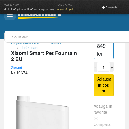
022
837-707
068
777-077
Română
de la 9:00 până la 19:00 cu excepția dum.
comandă apel
Pagina principală
Hrănire
849
Hrănitoare
Xiaomi Smart Pet Fountain
lei
2 EU
-
+
Xiaomi
№ 10674
Adauga
in cos
Adaugă în
favorite
Compară