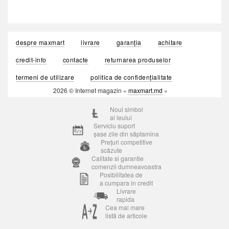
despre maxmart
livrare
garanția
achitare
credit-info
contacte
returnarea produselor
termeni de utilizare
politica de confidențialitate
2026 © Internet magazin «
maxmart.md
»
Noul simbol
al leului
Serviciu suport
șase zile din săptamina
Prețuri competitive
scăzute
Calitate si garantie
comenzii dumneavoastra
Posibilitatea de
a cumpara in credit
Livrare
rapida
Cea mai mare
listă de articole