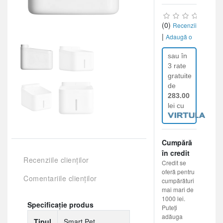
(0)
Recenzii
|
Adaugă o
recenzie
sau în
3 rate
gratuite
de
283.00
lei cu
Cumpără
în credit
Recenziile clienților
Credit se
oferă pentru
Comentariile clienților
cumpărături
mai mari de
1000 lei.
Specificație produs
Puteți
adăuga
Tipul
Smart Pet