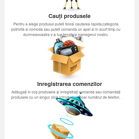
Cauți produsele
Pentru a alege produsul puteti folosi cautarea rapida,categoria
potrivita si comoda sau puteti comanda un apel si in scurt timp cu
dumneavoastra v-a lua legatura menegerul nostru.
Inregistrarea comenzilor
Adăugați în coș produsele și înregistrați comanda sau comandați
produsele cu un singur click introducînd doar numărul de telefon.