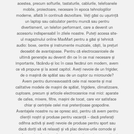
acestea, precum softurile, tastaturile, cablurile, telefoanele
mobile, proiectoare, necesare în epoca tehnologiilor
moderne, aflată în continuă dezvoltare. Veți găsi cu ușurință
un laptop sau calculator pentru muncă sau pentru
divertisment, un telefon performant, care a devenit un
accesoriu indispensabil în zilele noastre. Puteți accesa site-
ul magazinului online MaxMart pentru a găsi și tehnică
audio: boxe, centre și instrumente muzicale, căști, la prețuri
deosebit de avantajoase. Pentru că electrocasnicele de
ultimă generație au devenit din ce în ce mai necesare și
importante, făcându-și loc în casa fiecărui om modern, avem
ce vă propune și la acest capitol. Aveți nevoie de un frigider,
de o mașină de spălat sau de un cuptor cu microunde?
Avem pentru dumneavoastră cele mai recente și mai
calitative modele de mașini de spălat, frigidere, climatizoare,
cuptoare, precum și articole electrocasnice mai mici: aparate
de cafea, mixere, filtre, mașini de tocat, care vor satisface
chiar și cerințele celei mai pretențioase gospodine.
Avantajele noastre nu se opresc aici, pentru că avem pentru
clienții noștri și produse pentru vacanță – dacă preferați
odihna activă și aveți nevoie de produse pentru sport sau
dacă doriți să vă relaxați și vă plac device-urile comode și