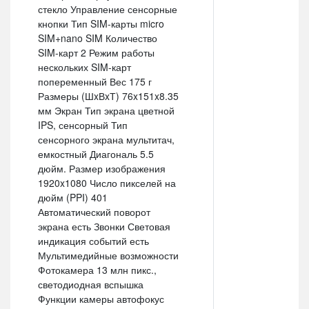
стекло Управление сенсорные
кнопки Тип SIM-карты micro
SIM+nano SIM Количество
SIM-карт 2 Режим работы
нескольких SIM-карт
попеременный Вес 175 г
Размеры (ШxВxТ) 76x151x8.35
мм Экран Тип экрана цветной
IPS, сенсорный Тип
сенсорного экрана мультитач,
емкостный Диагональ 5.5
дюйм. Размер изображения
1920x1080 Число пикселей на
дюйм (PPI) 401
Автоматический поворот
экрана есть Звонки Световая
индикация событий есть
Мультимедийные возможности
Фотокамера 13 млн пикс.,
светодиодная вспышка
Функции камеры автофокус