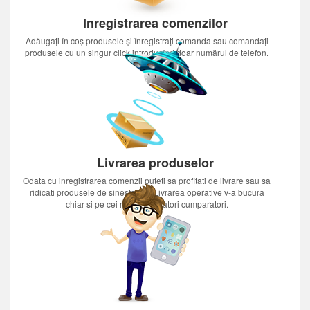
Inregistrarea comenzilor
Adăugați în coș produsele și înregistrați comanda sau comandați
produsele cu un singur click introducînd doar numărul de telefon.
Livrarea produselor
Odata cu inregistrarea comenzii puteti sa profitati de livrare sau sa
ridicati produsele de sinestatator.Livrarea operative v-a bucura
chiar si pe cei mai nerabdatori cumparatori.