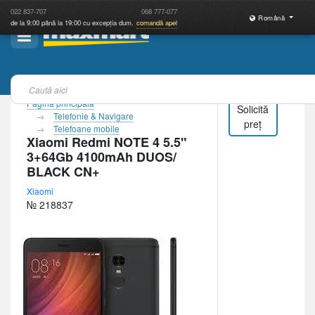
022
837-707
068
777-077
Română
de la 9:00 până la 19:00 cu excepția dum.
comandă apel
Pagina principală
Solicită
Telefonie & Navigare
preț
Telefoane mobile
Xiaomi Redmi NOTE 4 5.5"
3+64Gb 4100mAh DUOS/
BLACK CN+
Xiaomi
№ 218837