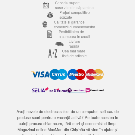
Serviciu suport
șase zile din săptamina
Prețuri competitive
scăzute
Calitate si garantie
comenzii dumneavoastra
Posibilitatea de
a cumpara in credit
Livrare
rapida
Cea mai mare
listă de articole
Aveți nevoie de electrocasnice, de un computer, soft sau de
produse sport pentru o vacanță activă? Pe toate acestea le
puteți procura chiar acum, fără efort și economisind timp!
Magazinul online MaxMart din Chișinău vă vine în ajutor și