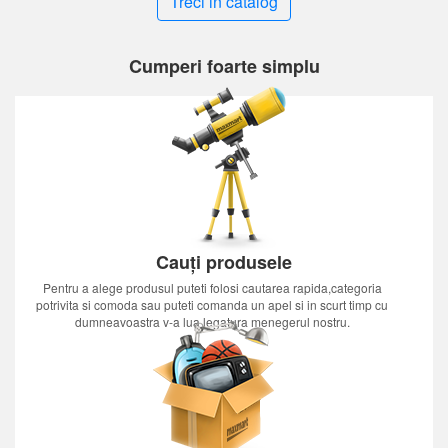
Treci in catalog
Cumperi foarte simplu
Cauți produsele
Pentru a alege produsul puteti folosi cautarea rapida,categoria
potrivita si comoda sau puteti comanda un apel si in scurt timp cu
dumneavoastra v-a lua legatura menegerul nostru.