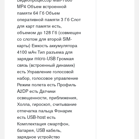
MP4 Объем встроенной
памяти 64 Гб Объем
оперативной памяти 3 Гб Слот
для карт памяти есть,
объемом до 128 Гб (совмещен
со слотом для второй SIM-
карты) Емкость аккумулятора
4100 мАч Тип разъема для
зарядки micro-USB Громкая
связь (встроенный динамик)
есть Управление голосовой
набор, голосовое управление
Режим полета есть Профиль
A2DP есть Датчики
освещенности, приближения,
Холла, гироскоп, считывание
отпечатка пальца Фонарик
есть USB-host есть
Комплектация смартфон,
батарея, USB кабель,
зарядное устройство