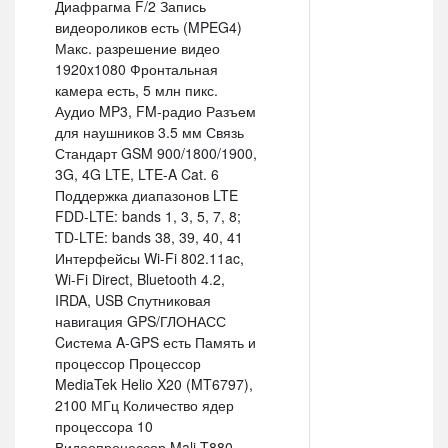
Диафрагма F/2 Запись
видеороликов есть (MPEG4)
Макс. разрешение видео
1920x1080 Фронтальная
камера есть, 5 млн пикс.
Аудио MP3, FM-радио Разъем
для наушников 3.5 мм Связь
Стандарт GSM 900/1800/1900,
3G, 4G LTE, LTE-A Cat. 6
Поддержка диапазонов LTE
FDD-LTE: bands 1, 3, 5, 7, 8;
TD-LTE: bands 38, 39, 40, 41
Интерфейсы Wi-Fi 802.11ac,
Wi-Fi Direct, Bluetooth 4.2,
IRDA, USB Спутниковая
навигация GPS/ГЛОНАСС
Cистема A-GPS есть Память и
процессор Процессор
MediaTek Helio X20 (MT6797),
2100 МГц Количество ядер
процессора 10
Видеопроцессор Mali-T880