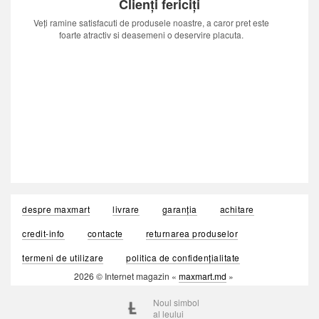
Clienți fericiți
Veți ramine satisfacuti de produsele noastre, a caror pret este
foarte atractiv si deasemeni o deservire placuta.
despre maxmart
livrare
garanția
achitare
credit-info
contacte
returnarea produselor
termeni de utilizare
politica de confidențialitate
2026 © Internet magazin «
maxmart.md
»
Noul simbol
al leului