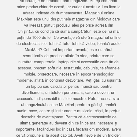
vă scutește de umblatul prin magazine. Puteți comanda
orice produs chiar de acasă, iar curierul nostru vi-l va livra la
adresa indicată de dumneavoastră. Magazinul online
MaxMart este unul din puținele magazine din Moldova care
vă livrează gratuit produsul ales pe orice adresă din
Chișinău, cu condiția că suma cumpărăturii este de nu mai
puțin de 1000 de lei. Ce avantaje vă oferă magazinul online
de electrocasnice, tehnică foto, tehnică video, tehnică audio
MaxMart? Cel mai important avantaj este numărul
semnificativ de produse aflate în stoc, printre care se
numără: computerele, laptopurile și accesoriile care țin de
acestea, precum softurile, tastaturile, cablurile, telefoanele
mobile, proiectoare, necesare în epoca tehnologiilor
moderne, aflată în continuă dezvoltare. Veți găsi cu ușurință
un laptop sau calculator pentru muncă sau pentru
divertisment, un telefon performant, care a devenit un
accesoriu indispensabil în zilele noastre. Puteți accesa site-
ul magazinului online MaxMart pentru a găsi și tehnică
audio: boxe, centre și instrumente muzicale, căști, la prețuri
deosebit de avantajoase. Pentru că electrocasnicele de
ultimă generație au devenit din ce în ce mai necesare și
importante, făcându-și loc în casa fiecărui om modern, avem
ce vă propune și la acest capitol. Aveți nevoie de un frigider,