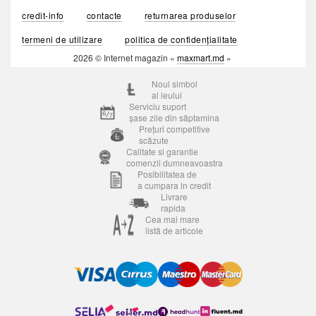
credit-info
contacte
returnarea produselor
termeni de utilizare
politica de confidențialitate
2026 © Internet magazin «
maxmart.md
»
Noul simbol
al leului
Serviciu suport
șase zile din săptamina
Prețuri competitive
scăzute
Calitate si garantie
comenzii dumneavoastra
Posibilitatea de
a cumpara in credit
Livrare
rapida
Cea mai mare
listă de articole