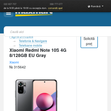
022
837-707
068
777-077
Română
de la 9:00 până la 19:00 cu excepția dum.
comandă apel
Pagina principală
Solicită
Telefonie & Navigare
preț
Telefoane mobile
Xiaomi Redmi Note 10S 4G
8/128GB EU Gray
Xiaomi
№ 315642