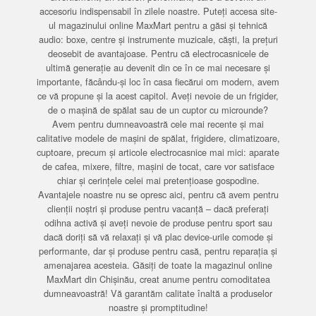
accesoriu indispensabil în zilele noastre. Puteți accesa site-
ul magazinului online MaxMart pentru a găsi și tehnică
audio: boxe, centre și instrumente muzicale, căști, la prețuri
deosebit de avantajoase. Pentru că electrocasnicele de
ultimă generație au devenit din ce în ce mai necesare și
importante, făcându-și loc în casa fiecărui om modern, avem
ce vă propune și la acest capitol. Aveți nevoie de un frigider,
de o mașină de spălat sau de un cuptor cu microunde?
Avem pentru dumneavoastră cele mai recente și mai
calitative modele de mașini de spălat, frigidere, climatizoare,
cuptoare, precum și articole electrocasnice mai mici: aparate
de cafea, mixere, filtre, mașini de tocat, care vor satisface
chiar și cerințele celei mai pretențioase gospodine.
Avantajele noastre nu se opresc aici, pentru că avem pentru
clienții noștri și produse pentru vacanță – dacă preferați
odihna activă și aveți nevoie de produse pentru sport sau
dacă doriți să vă relaxați și vă plac device-urile comode și
performante, dar și produse pentru casă, pentru reparația și
amenajarea acesteia. Găsiți de toate la magazinul online
MaxMart din Chișinău, creat anume pentru comoditatea
dumneavoastră! Vă garantăm calitate înaltă a produselor
noastre și promptitudine!