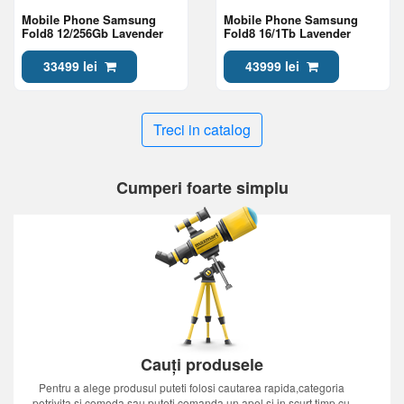
Mobile Phone Samsung
Mobile Phone Samsung
Fold8 12/256Gb Lavender
Fold8 16/1Tb Lavender
33499 lei
43999 lei
Treci in catalog
Cumperi foarte simplu
Cauți produsele
Pentru a alege produsul puteti folosi cautarea rapida,categoria
potrivita si comoda sau puteti comanda un apel si in scurt timp cu