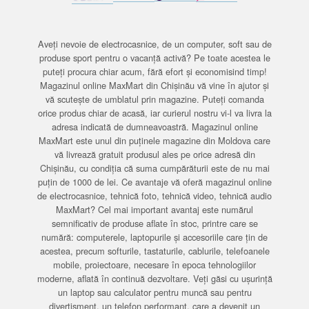
Aveți nevoie de electrocasnice, de un computer, soft sau de
produse sport pentru o vacanță activă? Pe toate acestea le
puteți procura chiar acum, fără efort și economisind timp!
Magazinul online MaxMart din Chișinău vă vine în ajutor și
vă scutește de umblatul prin magazine. Puteți comanda
orice produs chiar de acasă, iar curierul nostru vi-l va livra la
adresa indicată de dumneavoastră. Magazinul online
MaxMart este unul din puținele magazine din Moldova care
vă livrează gratuit produsul ales pe orice adresă din
Chișinău, cu condiția că suma cumpărăturii este de nu mai
puțin de 1000 de lei. Ce avantaje vă oferă magazinul online
de electrocasnice, tehnică foto, tehnică video, tehnică audio
MaxMart? Cel mai important avantaj este numărul
semnificativ de produse aflate în stoc, printre care se
numără: computerele, laptopurile și accesoriile care țin de
acestea, precum softurile, tastaturile, cablurile, telefoanele
mobile, proiectoare, necesare în epoca tehnologiilor
moderne, aflată în continuă dezvoltare. Veți găsi cu ușurință
un laptop sau calculator pentru muncă sau pentru
divertisment, un telefon performant, care a devenit un