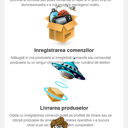
dumneavoastra v-a lua legatura menegerul nostru.
Inregistrarea comenzilor
Adăugați în coș produsele și înregistrați comanda sau comandați
produsele cu un singur click introducînd doar numărul de telefon.
Livrarea produselor
Odata cu inregistrarea comenzii puteti sa profitati de livrare sau sa
ridicati produsele de sinestatator.Livrarea operative v-a bucura
chiar si pe cei mai nerabdatori cumparatori.