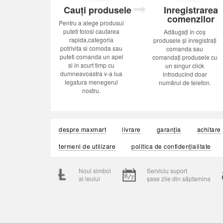
Cauți produsele
Inregistrarea
comenzilor
Pentru a alege produsul
puteti folosi cautarea
Adăugați în coș
rapida,categoria
produsele și înregistrați
potrivita si comoda sau
comanda sau
puteti comanda un apel
comandați produsele cu
si in scurt timp cu
un singur click
dumneavoastra v-a lua
introducînd doar
legatura menegerul
numărul de telefon.
nostru.
despre maxmart
livrare
garanția
achitare
termeni de utilizare
politica de confidențialitate
Noul simbol
Serviciu suport
al leului
șase zile din săptamina