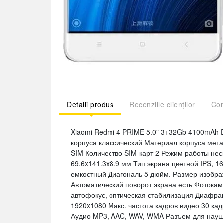
Detalii produs
Recenziile clienților
Com
Xiaomi Redmi 4 PRIME 5.0" 3+32Gb 4100mAh 
корпуса классический Материал корпуса мет
SIM Количество SIM-карт 2 Режим работы не
69.6x141.3x8.9 мм Тип экрана цветной IPS, 1
емкостный Диагональ 5 дюйм. Размер изобра
Автоматический поворот экрана есть Фотокам
автофокус, оптическая стабилизация Диафраг
1920x1080 Макс. частота кадров видео 30 кад
Аудио MP3, AAC, WAV, WMA Разъем для наушн