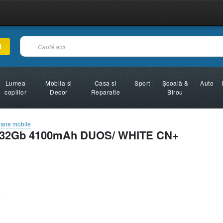
i
Lumea
Mobila si
Casa si
Sport
Şcoală &
Auto
copiilor
Decor
Reparatie
Birou
oane mobile
3+32Gb 4100mAh DUOS/ WHITE CN+