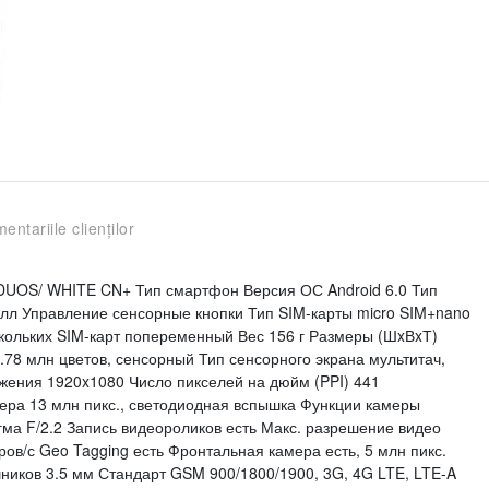
entariile clienților
DUOS/ WHITE CN+ Тип смартфон Версия ОС Android 6.0 Тип
алл Управление сенсорные кнопки Тип SIM-карты micro SIM+nano
скольких SIM-карт попеременный Вес 156 г Размеры (ШxВxТ)
6.78 млн цветов, сенсорный Тип сенсорного экрана мультитач,
жения 1920x1080 Число пикселей на дюйм (PPI) 441
ера 13 млн пикс., светодиодная вспышка Функции камеры
ма F/2.2 Запись видеороликов есть Макс. разрешение видео
ров/с Geo Tagging есть Фронтальная камера есть, 5 млн пикс.
иков 3.5 мм Стандарт GSM 900/1800/1900, 3G, 4G LTE, LTE-A