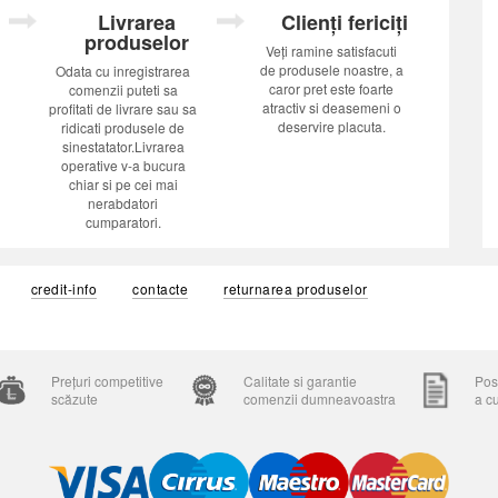
Livrarea
Clienți fericiți
produselor
Veți ramine satisfacuti
de produsele noastre, a
Odata cu inregistrarea
caror pret este foarte
comenzii puteti sa
atractiv si deasemeni o
profitati de livrare sau sa
deservire placuta.
ridicati produsele de
sinestatator.Livrarea
operative v-a bucura
chiar si pe cei mai
nerabdatori
cumparatori.
credit-info
contacte
returnarea produselor
Prețuri competitive
Calitate si garantie
Posi
scăzute
comenzii dumneavoastra
a c