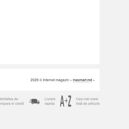
2026 © Internet magazin «
maxmart.md
»
bilitatea de
Livrare
Cea mai mare
umpara in credit
rapida
listă de articole