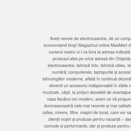
Aveți nevoie de electrocasnice, de un compu
economisind timp! Magazinul online MaxMart din
curierul nostru vi-l va livra la adresa indi
produsul ales pe orice adresă din Chișină
electrocasnice, tehnică foto, tehnică video, 
numără: computerele, laptopurile și accesori
tehnologiilor moderne, aflată în continuă dezvol
devenit un accesoriu indispensabil în zilele 
muzicale, căști, la prețuri deosebit de avantajo
casa fiecărui om modern, avem ce vă propune 
dumneavoastră cele mai recente și mai calitativ
cafea, mixere, filtre, mașini de tocat, care vor 
clienții noștri și produse pentru vacanță – da
comode și performante, dar și produse pentru 