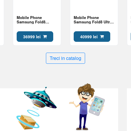
Mobile Phone
Mobile Phone
Samsung Fold8
Samsung Fold8 Ultra
12/512Gb Lavender
12/512Gb Violet
Shadow
36999 lei
40999 lei
Treci in catalog