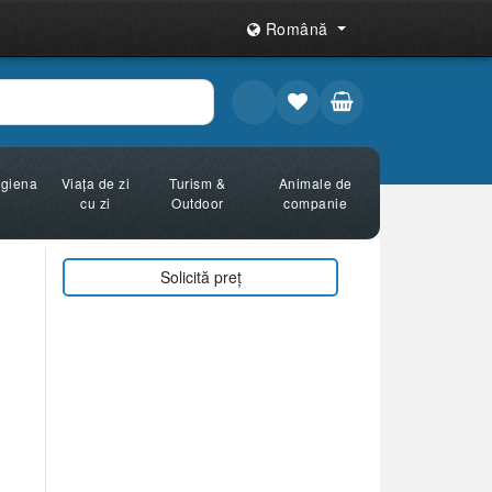
Română
Igiena
Viața de zi
Turism &
Animale de
cu zi
Outdoor
companie
Solicită preț