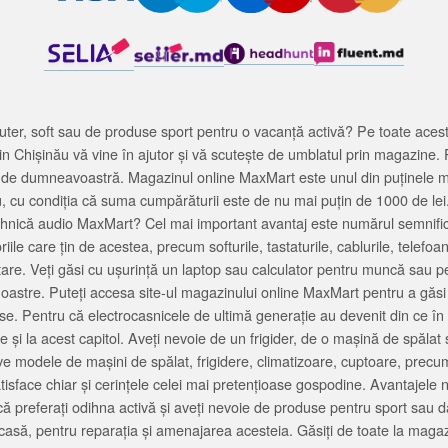
ter, soft sau de produse sport pentru o vacanță activă? Pe toate acestea
 Chișinău vă vine în ajutor și vă scutește de umblatul prin magazine. 
cată de dumneavoastră. Magazinul online MaxMart este unul din puținele 
u, cu condiția că suma cumpărăturii este de nu mai puțin de 1000 de lei
tehnică audio MaxMart? Cel mai important avantaj este numărul semnifica
ile care țin de acestea, precum softurile, tastaturile, cablurile, telef
tare. Veți găsi cu ușurință un laptop sau calculator pentru muncă sau p
noastre. Puteți accesa site-ul magazinului online MaxMart pentru a găsi
ase. Pentru că electrocasnicele de ultimă generație au devenit din ce în
și la acest capitol. Aveți nevoie de un frigider, de o mașină de spăl
e modele de mașini de spălat, frigidere, climatizoare, cuptoare, precum
satisface chiar și cerințele celei mai pretențioase gospodine. Avantajel
că preferați odihna activă și aveți nevoie de produse pentru sport sau dac
casă, pentru reparația și amenajarea acesteia. Găsiți de toate la maga