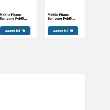
Mobile Phone
Mobile Phone
Samsung Fold8
Samsung Fold8
12/256Gb Lavender
16/1Tb Lavender
33499 lei
43999 lei