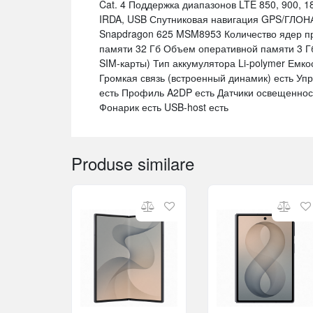
Cat. 4 Поддержка диапазонов LTE 850, 900, 18
IRDA, USB Спутниковая навигация GPS/ГЛОН
Snapdragon 625 MSM8953 Количество ядер п
памяти 32 Гб Объем оперативной памяти 3 Гб
SIM-карты) Тип аккумулятора Li-polymer Емк
Громкая связь (встроенный динамик) есть Уп
есть Профиль A2DP есть Датчики освещенност
Фонарик есть USB-host есть
Produse similare