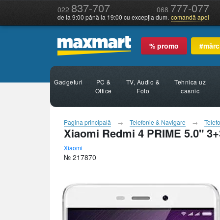
837-707
777-077
022
068
de la 9:00 până la 19:00 cu excepția dum.
comandă apel
% promo
#mărc
Gadgeturi
PC &
TV, Audio &
Tehnica uz
Office
Foto
casnic
Pagina principală
Telefonie & Navigare
Telef
Xiaomi Redmi 4 PRIME 5.0" 
Xiaomi
№ 217870