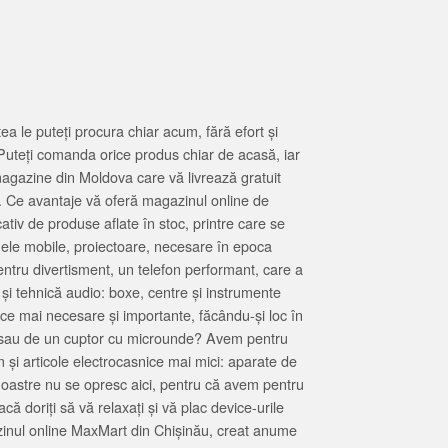
 le puteți procura chiar acum, fără efort și
Puteți comanda orice produs chiar de acasă, iar
magazine din Moldova care vă livrează gratuit
. Ce avantaje vă oferă magazinul online de
tiv de produse aflate în stoc, printre care se
oanele mobile, proiectoare, necesare în epoca
entru divertisment, un telefon performant, care a
 și tehnică audio: boxe, centre și instrumente
 ce mai necesare și importante, făcându-și loc în
at sau de un cuptor cu microunde? Avem pentru
 și articole electrocasnice mai mici: aparate de
e noastre nu se opresc aici, pentru că avem pentru
ă doriți să vă relaxați și vă plac device-urile
zinul online MaxMart din Chișinău, creat anume