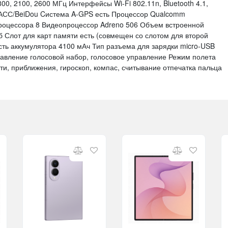
00, 2100, 2600 МГц Интерфейсы Wi-Fi 802.11n, Bluetooth 4.1,
АСС/BeiDou Cистема A-GPS есть Процессор Qualcomm
роцессора 8 Видеопроцессор Adreno 506 Объем встроенной
 Слот для карт памяти есть (совмещен со слотом для второй
ость аккумулятора 4100 мАч Тип разъема для зарядки micro-USB
равление голосовой набор, голосовое управление Режим полета
и, приближения, гироскоп, компас, считывание отпечатка пальца