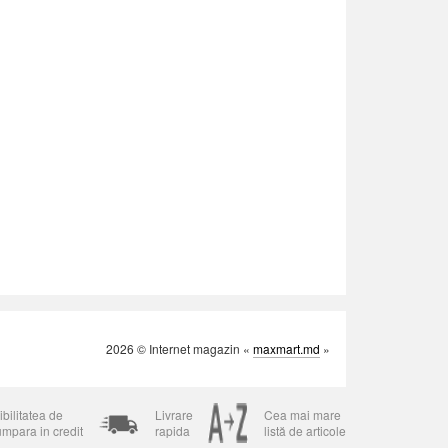
2026 © Internet magazin «
maxmart.md
»
bilitatea de
Livrare
Cea mai mare
umpara in credit
rapida
listă de articole