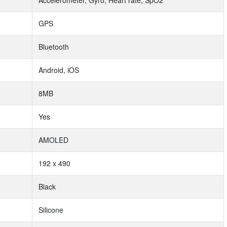
Accelerometer, Gyro, Heart rate, SpO2
GPS
Bluetooth
Android, iOS
8MB
Yes
AMOLED
192 x 490
Black
Silicone