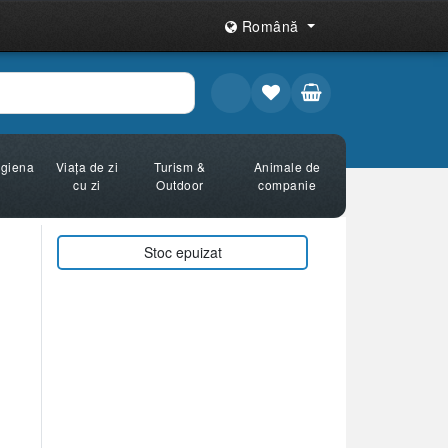
Română
Igiena
Viața de zi
Turism &
Animale de
cu zi
Outdoor
companie
Stoc epuizat