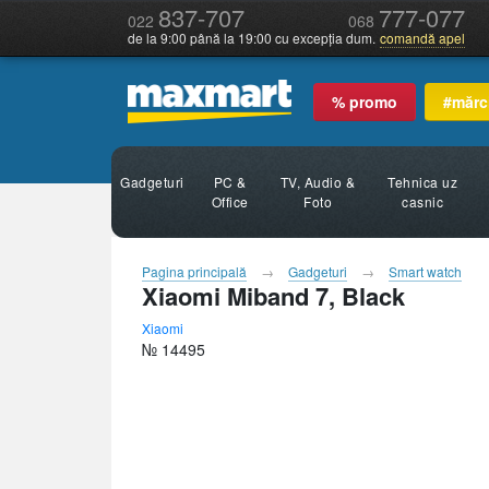
837-707
777-077
022
068
de la 9:00 până la 19:00 cu excepția dum.
comandă apel
% promo
#mărc
Gadgeturi
PC &
TV, Audio &
Tehnica uz
Office
Foto
casnic
Pagina principală
Gadgeturi
Smart watch
Xiaomi Miband 7, Black
Xiaomi
№ 14495