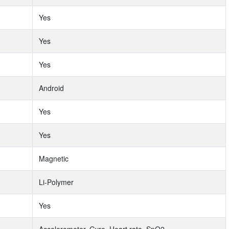
Yes
Yes
Yes
Android
Yes
Yes
Magnetic
Li-Polymer
Yes