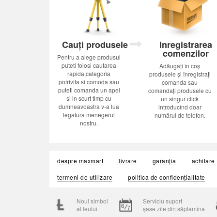
Cauți produsele
Inregistrarea
comenzilor
Pentru a alege produsul
puteti folosi cautarea
Adăugați în coș
rapida,categoria
produsele și înregistrați
potrivita si comoda sau
comanda sau
puteti comanda un apel
comandați produsele cu
si in scurt timp cu
un singur click
dumneavoastra v-a lua
introducînd doar
legatura menegerul
numărul de telefon.
nostru.
despre maxmart
livrare
garanția
achitare
termeni de utilizare
politica de confidențialitate
Noul simbol
Serviciu suport
al leului
șase zile din săptamina