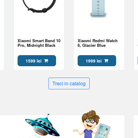
Xiaomi Smart Band 10
Xiaomi Redmi Watch
Pro, Midnight Black
6, Glacier Blue
1599 lei
1999 lei
Treci in catalog