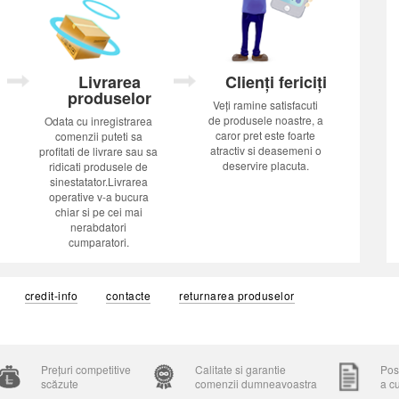
Livrarea
Clienți fericiți
produselor
Veți ramine satisfacuti
de produsele noastre, a
Odata cu inregistrarea
caror pret este foarte
comenzii puteti sa
atractiv si deasemeni o
profitati de livrare sau sa
deservire placuta.
ridicati produsele de
sinestatator.Livrarea
operative v-a bucura
chiar si pe cei mai
nerabdatori
cumparatori.
credit-info
contacte
returnarea produselor
Prețuri competitive
Calitate si garantie
Posi
scăzute
comenzii dumneavoastra
a c