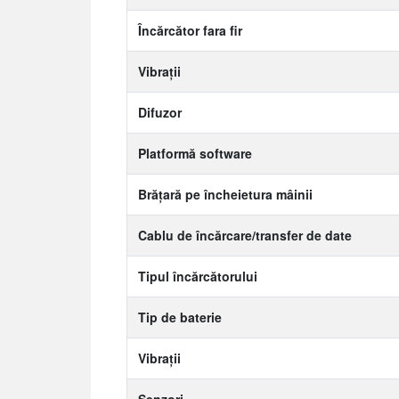
Încărcător fara fir
Vibrații
Difuzor
Platformă software
Brățară pe încheietura mâinii
Cablu de încărcare/transfer de date
Tipul încărcătorului
Tip de baterie
Vibrații