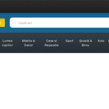
i
Lumea
Mobila si
Casa si
Sport
Şcoală &
Auto
copiilor
Decor
Reparatie
Birou