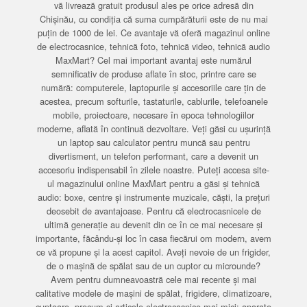
vă livrează gratuit produsul ales pe orice adresă din
Chișinău, cu condiția că suma cumpărăturii este de nu mai
puțin de 1000 de lei. Ce avantaje vă oferă magazinul online
de electrocasnice, tehnică foto, tehnică video, tehnică audio
MaxMart? Cel mai important avantaj este numărul
semnificativ de produse aflate în stoc, printre care se
numără: computerele, laptopurile și accesoriile care țin de
acestea, precum softurile, tastaturile, cablurile, telefoanele
mobile, proiectoare, necesare în epoca tehnologiilor
moderne, aflată în continuă dezvoltare. Veți găsi cu ușurință
un laptop sau calculator pentru muncă sau pentru
divertisment, un telefon performant, care a devenit un
accesoriu indispensabil în zilele noastre. Puteți accesa site-
ul magazinului online MaxMart pentru a găsi și tehnică
audio: boxe, centre și instrumente muzicale, căști, la prețuri
deosebit de avantajoase. Pentru că electrocasnicele de
ultimă generație au devenit din ce în ce mai necesare și
importante, făcându-și loc în casa fiecărui om modern, avem
ce vă propune și la acest capitol. Aveți nevoie de un frigider,
de o mașină de spălat sau de un cuptor cu microunde?
Avem pentru dumneavoastră cele mai recente și mai
calitative modele de mașini de spălat, frigidere, climatizoare,
cuptoare, precum și articole electrocasnice mai mici: aparate