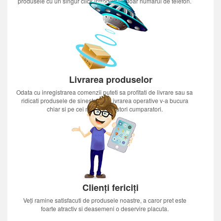
produsele cu un singur click introducînd doar numărul de telefon.
Livrarea produselor
Odata cu inregistrarea comenzii puteti sa profitati de livrare sau sa
ridicati produsele de sinestatator.Livrarea operative v-a bucura
chiar si pe cei mai nerabdatori cumparatori.
Clienți fericiți
Veți ramine satisfacuti de produsele noastre, a caror pret este
foarte atractiv si deasemeni o deservire placuta.