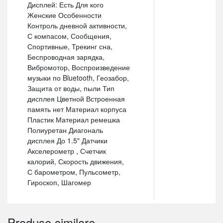
Дисплей: Есть Для кого
Женские Особенности
Контроль дневной активности,
С компасом, Сообщения,
Спортивные, Трекинг сна,
Беспроводная зарядка,
Вибромотор, Воспроизведение
музыки по Bluetooth, Геозабор,
Защита от воды, пыли Тип
дисплея Цветной Встроенная
память нет Материал корпуса
Пластик Материал ремешка
Полиуретан Диагональ
дисплея До 1.5" Датчики
Акселерометр , Счетчик
калорий, Скорость движения,
С барометром, Пульсометр,
Гироскоп, Шагомер
Produse similare