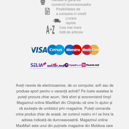
comenzii dumneavoastra
Posibilitatea de
a cumpara in credit
Livrare
rapida
Cea mai mare
listă de articole
Aveți nevoie de electrocasnice, de un computer, soft sau de
produse sport pentru o vacanță activă? Pe toate acestea le
puteți procura chiar acum, fără efort și economisind timp!
Magazinul online MaxMart din Chișinău vă vine în ajutor și
vă scutește de umblatul prin magazine. Puteți comanda
orice produs chiar de acasă, iar curierul nostru vi-l va livra la
adresa indicată de dumneavoastră. Magazinul online
MaxMart este unul din puținele magazine din Moldova care