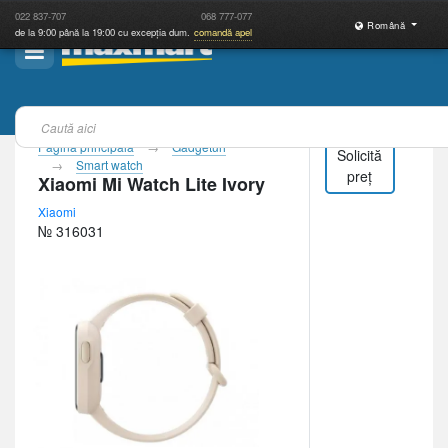
022
837-707
068
777-077
Română
de la 9:00 până la 19:00 cu excepția dum.
comandă apel
Pagina principală
Gadgeturi
Solicită
Smart watch
preț
Xiaomi Mi Watch Lite Ivory
Xiaomi
№ 316031