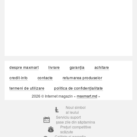
despre maxmart
livrare
garanția
achitare
credit-info
contacte
returnarea produselor
termeni de utilizare
politica de confidențialitate
2026 © Internet magazin «
maxmart.md
»
Noul simbol
al leului
Serviciu suport
șase zile din săptamina
Prețuri competitive
scăzute
Calitate si garantie