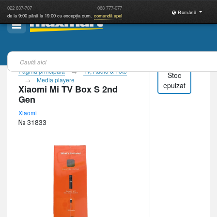
022
837-707
068
777-077
Română
de la 9:00 până la 19:00 cu excepția dum.
comandă apel
Pagina principală
TV, Audio & Foto
Stoc
Media playere
epuizat
Xiaomi Mi TV Box S 2nd
Gen
Xiaomi
№ 31833