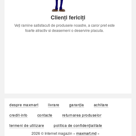
Clienți fericiți
Veți ramine satisfacuti de produsele noastre, a caror pret este
foarte atractiv si deasemeni o deservire placuta.
despre maxmart
livrare
garanția
achitare
credit-info
contacte
returnarea produselor
termeni de utilizare
politica de confidențialitate
2026 © Internet magazin «
maxmart.md
»