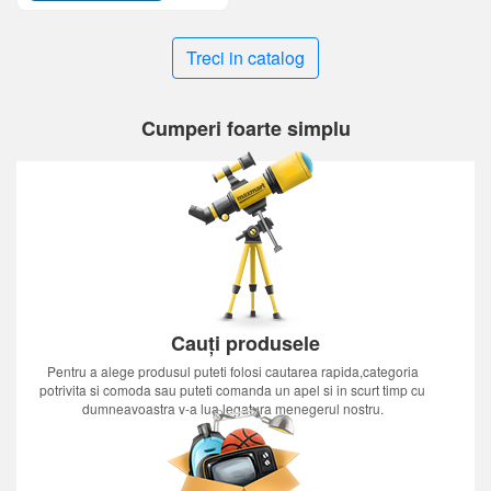
Treci in catalog
Cumperi foarte simplu
Cauți produsele
Pentru a alege produsul puteti folosi cautarea rapida,categoria
potrivita si comoda sau puteti comanda un apel si in scurt timp cu
dumneavoastra v-a lua legatura menegerul nostru.