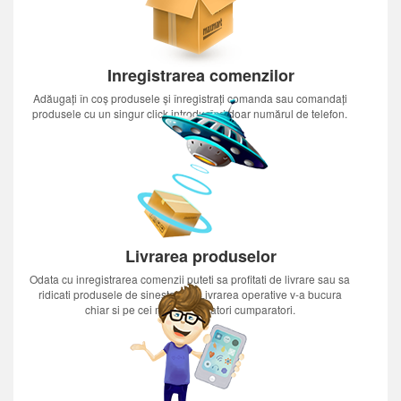
Inregistrarea comenzilor
Adăugați în coș produsele și înregistrați comanda sau comandați
produsele cu un singur click introducînd doar numărul de telefon.
Livrarea produselor
Odata cu inregistrarea comenzii puteti sa profitati de livrare sau sa
ridicati produsele de sinestatator.Livrarea operative v-a bucura
chiar si pe cei mai nerabdatori cumparatori.