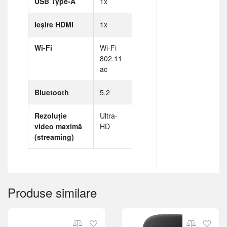
USB Type-A
1x
Ieșire HDMI
1x
Wi-Fi
Wi-Fi
802.11
ac
Bluetooth
5.2
Rezoluție
Ultra-
video maximă
HD
(streaming)
Produse similare