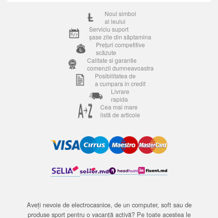
Noul simbol
al leului
Serviciu suport
șase zile din săptamina
Prețuri competitive
scăzute
Calitate si garantie
comenzii dumneavoastra
Posibilitatea de
a cumpara in credit
Livrare
rapida
Cea mai mare
listă de articole
Aveți nevoie de electrocasnice, de un computer, soft sau de
produse sport pentru o vacanță activă? Pe toate acestea le