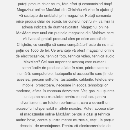
puteți procura chiar acum, fără efort și economisind timp!
Magazinul online MaxMart din Chișinău vă vine în ajutor și
vă scutește de umblatul prin magazine. Puteți comanda
orice produs chiar de acasă, iar curierul nostru vi-l va livra la
adresa indicată de dumneavoastră. Magazinul online
MaxMart este unul din puținele magazine din Moldova care
vă livrează gratuit produsul ales pe orice adresă din
Chișinău, cu condiția că suma cumpărăturii este de nu mai
puțin de 1000 de lei. Ce avantaje vă oferă magazinul online
de electrocasnice, tehnică foto, tehnică video, tehnică audio
MaxMart? Cel mai important avantaj este numărul
semnificativ de produse aflate în stoc, printre care se
numără: computerele, laptopurile și accesoriile care țin de
acestea, precum softurile, tastaturile, cablurile, telefoanele
mobile, proiectoare, necesare în epoca tehnologiilor
moderne, aflată în continuă dezvoltare. Veți găsi cu ușurință
un laptop sau calculator pentru muncă sau pentru
divertisment, un telefon performant, care a devenit un
accesoriu indispensabil în zilele noastre. Puteți accesa site-
ul magazinului online MaxMart pentru a găsi și tehnică
audio: boxe, centre și instrumente muzicale, căști, la prețuri
deosebit de avantajoase. Pentru că electrocasnicele de