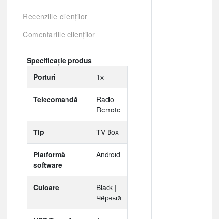
Recenziile clienților
Comentariile clienților
Specificație produs
Porturi
1х
Telecomandă
Radio
Remote
Tip
TV-Box
Platformă
Android
software
Culoare
Black |
Чёрный