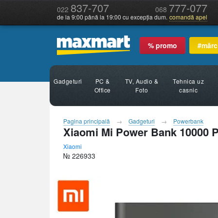
837-707
777-077
022
068
de la 9:00 până la 19:00 cu excepția dum.
comandă apel
% promo
#mărc
Gadgeturi
PC &
TV, Audio &
Tehnica uz
Office
Foto
casnic
Pagina principală
Gadgeturi
Powerbank
Xiaomi Mi Power Bank 10000 Pr
Xiaomi
№ 226933