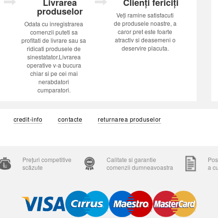
Livrarea
Clienți fericiți
produselor
Veți ramine satisfacuti
de produsele noastre, a
Odata cu inregistrarea
caror pret este foarte
comenzii puteti sa
atractiv si deasemeni o
profitati de livrare sau sa
deservire placuta.
ridicati produsele de
sinestatator.Livrarea
operative v-a bucura
chiar si pe cei mai
nerabdatori
cumparatori.
credit-info
contacte
returnarea produselor
Prețuri competitive
Calitate si garantie
Posi
scăzute
comenzii dumneavoastra
a c