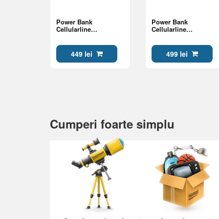
Power Bank
Power Bank
Cellularline
Cellularline
10000mAh, Essence
10000mAh, Essence
20W, Blue
20W, Black
449 lei
499 lei
Cumperi foarte simplu