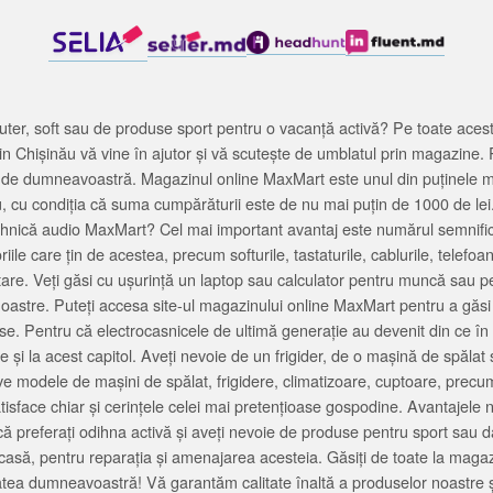
ter, soft sau de produse sport pentru o vacanță activă? Pe toate acestea
 Chișinău vă vine în ajutor și vă scutește de umblatul prin magazine. 
cată de dumneavoastră. Magazinul online MaxMart este unul din puținele 
u, cu condiția că suma cumpărăturii este de nu mai puțin de 1000 de lei
tehnică audio MaxMart? Cel mai important avantaj este numărul semnifica
ile care țin de acestea, precum softurile, tastaturile, cablurile, telef
tare. Veți găsi cu ușurință un laptop sau calculator pentru muncă sau p
noastre. Puteți accesa site-ul magazinului online MaxMart pentru a găsi
ase. Pentru că electrocasnicele de ultimă generație au devenit din ce în
și la acest capitol. Aveți nevoie de un frigider, de o mașină de spăl
e modele de mașini de spălat, frigidere, climatizoare, cuptoare, precum
satisface chiar și cerințele celei mai pretențioase gospodine. Avantajel
că preferați odihna activă și aveți nevoie de produse pentru sport sau dac
casă, pentru reparația și amenajarea acesteia. Găsiți de toate la maga
tea dumneavoastră! Vă garantăm calitate înaltă a produselor noastre ș