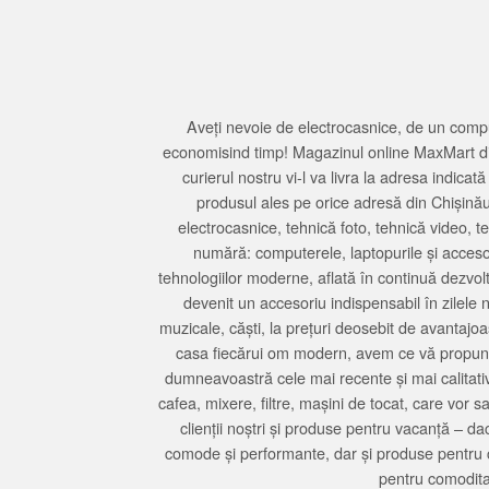
Aveți nevoie de electrocasnice, de un compu
economisind timp! Magazinul online MaxMart din
curierul nostru vi-l va livra la adresa indi
produsul ales pe orice adresă din Chișină
electrocasnice, tehnică foto, tehnică video, 
numără: computerele, laptopurile și accesori
tehnologiilor moderne, aflată în continuă dezvol
devenit un accesoriu indispensabil în zilele 
muzicale, căști, la prețuri deosebit de avantajo
casa fiecărui om modern, avem ce vă propune 
dumneavoastră cele mai recente și mai calitativ
cafea, mixere, filtre, mașini de tocat, care vor 
clienții noștri și produse pentru vacanță – da
comode și performante, dar și produse pentru 
pentru comodita