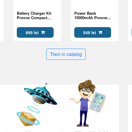
Battery Charger Kit
Power Bank
Proove Compact
10000mAh Proove
Station Proove, 8pcs
Hoodman Magnetic
(4xAAA + 4xAA), Black
20W, Black
899 lei
549 lei
Treci in catalog