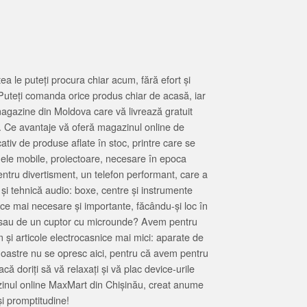
 le puteți procura chiar acum, fără efort și
Puteți comanda orice produs chiar de acasă, iar
magazine din Moldova care vă livrează gratuit
. Ce avantaje vă oferă magazinul online de
tiv de produse aflate în stoc, printre care se
oanele mobile, proiectoare, necesare în epoca
entru divertisment, un telefon performant, care a
 și tehnică audio: boxe, centre și instrumente
 ce mai necesare și importante, făcându-și loc în
at sau de un cuptor cu microunde? Avem pentru
 și articole electrocasnice mai mici: aparate de
e noastre nu se opresc aici, pentru că avem pentru
ă doriți să vă relaxați și vă plac device-urile
zinul online MaxMart din Chișinău, creat anume
i promptitudine!