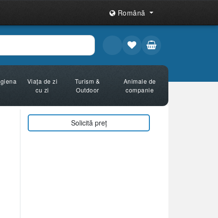
Română
Igiena
Viața de zi
Turism &
Animale de
cu zi
Outdoor
companie
Solicită preț