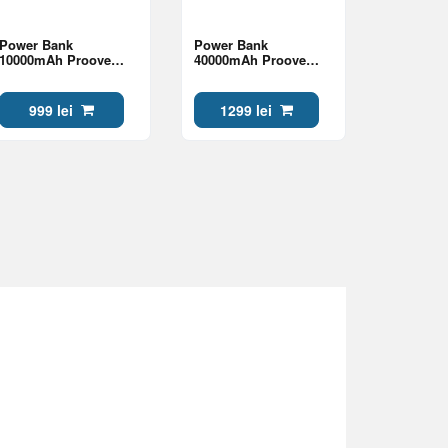
Power Bank
Power Bank
10000mAh Proove
40000mAh Proove
OverPower With
Giant Lite 22.5W,Black
Integrated Charging
Cable Type-C 35W,
999 lei
1299 lei
Gray