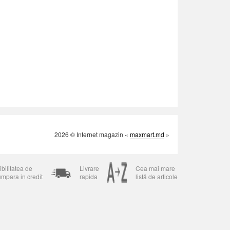
2026 © Internet magazin «
maxmart.md
»
bilitatea de
Livrare
Cea mai mare
umpara in credit
rapida
listă de articole