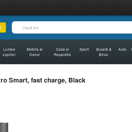
i
Lumea
Mobila si
Casa si
Sport
Şcoală &
Auto
copiilor
Decor
Reparatie
Birou
o Smart, fast charge, Black