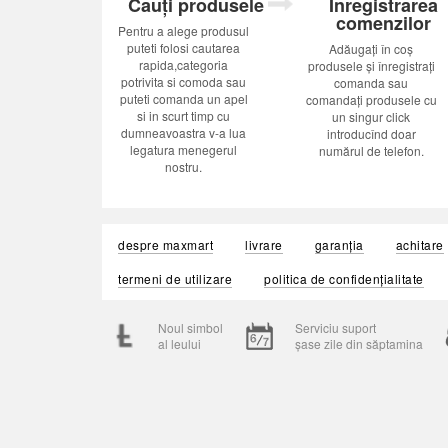
Cauți produsele
Inregistrarea
comenzilor
Pentru a alege produsul
puteti folosi cautarea
Adăugați în coș
rapida,categoria
produsele și înregistrați
potrivita si comoda sau
comanda sau
puteti comanda un apel
comandați produsele cu
si in scurt timp cu
un singur click
dumneavoastra v-a lua
introducînd doar
legatura menegerul
numărul de telefon.
nostru.
despre maxmart
livrare
garanția
achitare
termeni de utilizare
politica de confidențialitate
Noul simbol
Serviciu suport
al leului
șase zile din săptamina