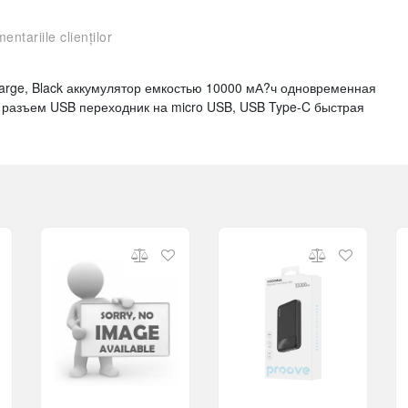
entariile clienților
charge, Black аккумулятор емкостью 10000 мА?ч одновременная
А разъем USB переходник на micro USB, USB Type-C быстрая