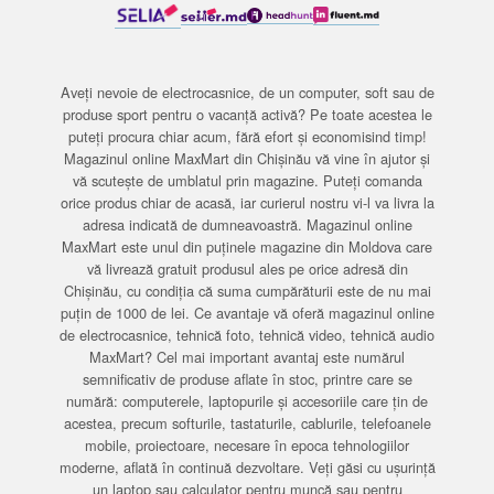
Aveți nevoie de electrocasnice, de un computer, soft sau de
produse sport pentru o vacanță activă? Pe toate acestea le
puteți procura chiar acum, fără efort și economisind timp!
Magazinul online MaxMart din Chișinău vă vine în ajutor și
vă scutește de umblatul prin magazine. Puteți comanda
orice produs chiar de acasă, iar curierul nostru vi-l va livra la
adresa indicată de dumneavoastră. Magazinul online
MaxMart este unul din puținele magazine din Moldova care
vă livrează gratuit produsul ales pe orice adresă din
Chișinău, cu condiția că suma cumpărăturii este de nu mai
puțin de 1000 de lei. Ce avantaje vă oferă magazinul online
de electrocasnice, tehnică foto, tehnică video, tehnică audio
MaxMart? Cel mai important avantaj este numărul
semnificativ de produse aflate în stoc, printre care se
numără: computerele, laptopurile și accesoriile care țin de
acestea, precum softurile, tastaturile, cablurile, telefoanele
mobile, proiectoare, necesare în epoca tehnologiilor
moderne, aflată în continuă dezvoltare. Veți găsi cu ușurință
un laptop sau calculator pentru muncă sau pentru