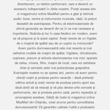
divertisment, un telefon performant, care a devenit un
accesoriu indispensabil în zilele noastre. Puteți accesa site-
ul magazinului online MaxMart pentru a găsi și tehnică
audio: boxe, centre și instrumente muzicale, căști, la prețuri
deosebit de avantajoase. Pentru că electrocasnicele de
ultimă generație au devenit din ce în ce mai necesare și
importante, făcându-și loc în casa fiecărui om modern, avem
ce vă propune și la acest capitol. Aveți nevoie de un frigider,
de o mașină de spălat sau de un cuptor cu microunde?
Avem pentru dumneavoastră cele mai recente și mai
calitative modele de mașini de spălat, frigidere, climatizoare,
cuptoare, precum și articole electrocasnice mai mici: aparate
de cafea, mixere, filtre, mașini de tocat, care vor satisface
chiar și cerințele celei mai pretențioase gospodine.
Avantajele noastre nu se opresc aici, pentru că avem pentru
clienții noștri și produse pentru vacanță – dacă preferați
odihna activă și aveți nevoie de produse pentru sport sau
dacă doriți să vă relaxați și vă plac device-urile comode și
performante, dar și produse pentru casă, pentru reparația și
amenajarea acesteia. Găsiți de toate la magazinul online
MaxMart din Chișinău, creat anume pentru comoditatea
dumneavoastră! Vă garantăm calitate înaltă a produselor