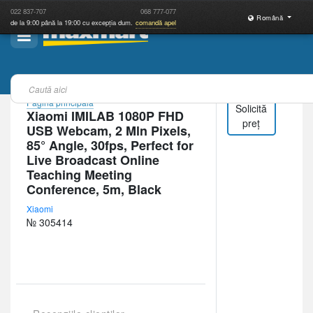
022
837-707
068
777-077
Română
de la 9:00 până la 19:00 cu excepția dum.
comandă apel
Pagina principală
Solicită
Xiaomi IMILAB 1080P FHD
preț
USB Webcam, 2 Mln Pixels,
85° Angle, 30fps, Perfect for
Live Broadcast Online
Teaching Meeting
Conference, 5m, Black
Xiaomi
№ 305414