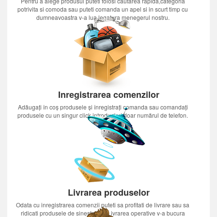
Pentru a alege produsul puteti folosi cautarea rapida,categoria
potrivita si comoda sau puteti comanda un apel si in scurt timp cu
dumneavoastra v-a lua legatura menegerul nostru.
Inregistrarea comenzilor
Adăugați în coș produsele și înregistrați comanda sau comandați
produsele cu un singur click introducînd doar numărul de telefon.
Livrarea produselor
Odata cu inregistrarea comenzii puteti sa profitati de livrare sau sa
ridicati produsele de sinestatator.Livrarea operative v-a bucura