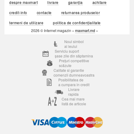
despre maxmart
livrare
garanția
achitare
credit-info
contacte
returnarea produselor
termeni de utilizare
politica de confidențialitate
2026 © Internet magazin «
maxmart.md
»
Noul simbol
al leului
Serviciu suport
șase zile din săptamina
Prețuri competitive
scăzute
Calitate si garantie
comenzii dumneavoastra
Posibilitatea de
a cumpara in credit
Livrare
rapida
Cea mai mare
listă de articole