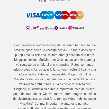
Aveți nevoie de electrocasnice, de un computer, soft sau de
produse sport pentru o vacanță activă? Pe toate acestea le
puteți procura chiar acum, fără efort și economisind timp!
Magazinul online MaxMart din Chișinău vă vine în ajutor și
vă scutește de umblatul prin magazine. Puteți comanda
orice produs chiar de acasă, iar curierul nostru vi-l va livra la
adresa indicată de dumneavoastră. Magazinul online
MaxMart este unul din puținele magazine din Moldova care
vă livrează gratuit produsul ales pe orice adresă din
Chișinău, cu condiția că suma cumpărăturii este de nu mai
puțin de 1000 de lei. Ce avantaje vă oferă magazinul online
de electrocasnice, tehnică foto, tehnică video, tehnică audio
MaxMart? Cel mai important avantaj este numărul
semnificativ de produse aflate în stoc, printre care se