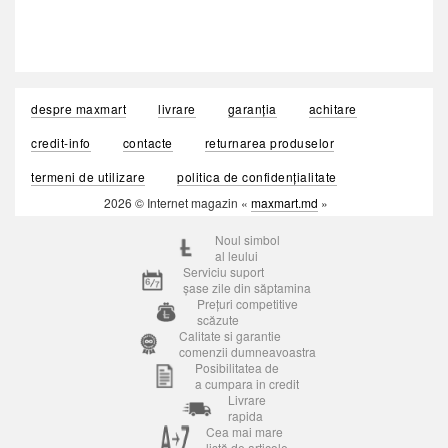
despre maxmart
livrare
garanția
achitare
credit-info
contacte
returnarea produselor
termeni de utilizare
politica de confidențialitate
2026 © Internet magazin «
maxmart.md
»
Noul simbol
al leului
Serviciu suport
șase zile din săptamina
Prețuri competitive
scăzute
Calitate si garantie
comenzii dumneavoastra
Posibilitatea de
a cumpara in credit
Livrare
rapida
Cea mai mare
listă de articole