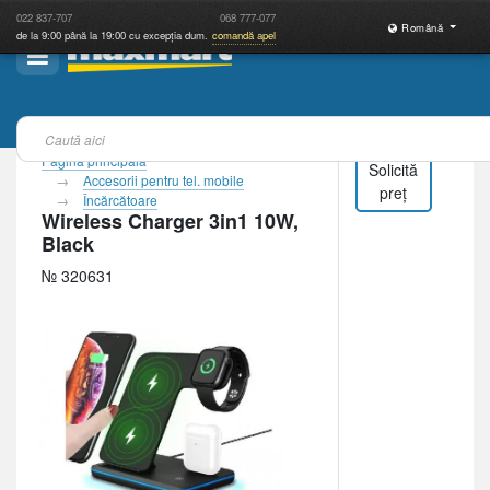
022
837-707
068
777-077
Română
de la 9:00 până la 19:00 cu excepția dum.
comandă apel
Pagina principală
Solicită
Accesorii pentru tel. mobile
preț
Încărcătoare
Wireless Charger 3in1 10W,
Black
№ 320631