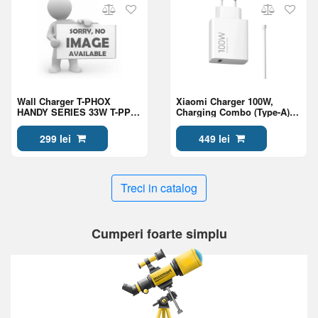
Wall Charger T-PHOX
Xiaomi Charger 100W,
HANDY SERIES 33W T-PP08
Charging Combo (Type-A),
USB/USB-C BLACK
BHR095VEU, White
299 lei
449 lei
Treci in catalog
Cumperi foarte simplu