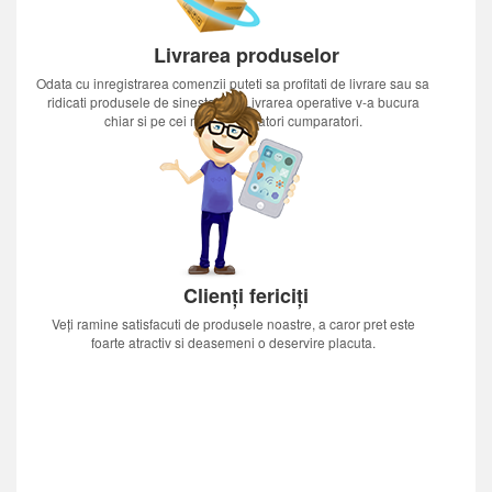
Livrarea produselor
Odata cu inregistrarea comenzii puteti sa profitati de livrare sau sa
ridicati produsele de sinestatator.Livrarea operative v-a bucura
chiar si pe cei mai nerabdatori cumparatori.
Clienți fericiți
Veți ramine satisfacuti de produsele noastre, a caror pret este
foarte atractiv si deasemeni o deservire placuta.