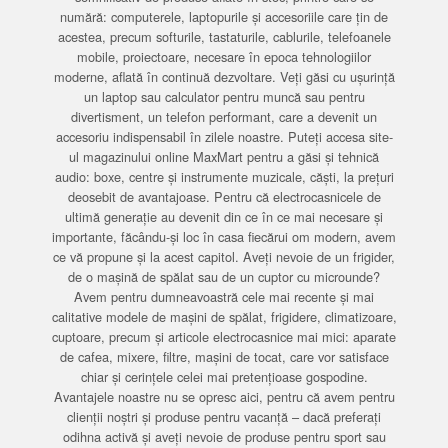
numără: computerele, laptopurile și accesoriile care țin de
acestea, precum softurile, tastaturile, cablurile, telefoanele
mobile, proiectoare, necesare în epoca tehnologiilor
moderne, aflată în continuă dezvoltare. Veți găsi cu ușurință
un laptop sau calculator pentru muncă sau pentru
divertisment, un telefon performant, care a devenit un
accesoriu indispensabil în zilele noastre. Puteți accesa site-
ul magazinului online MaxMart pentru a găsi și tehnică
audio: boxe, centre și instrumente muzicale, căști, la prețuri
deosebit de avantajoase. Pentru că electrocasnicele de
ultimă generație au devenit din ce în ce mai necesare și
importante, făcându-și loc în casa fiecărui om modern, avem
ce vă propune și la acest capitol. Aveți nevoie de un frigider,
de o mașină de spălat sau de un cuptor cu microunde?
Avem pentru dumneavoastră cele mai recente și mai
calitative modele de mașini de spălat, frigidere, climatizoare,
cuptoare, precum și articole electrocasnice mai mici: aparate
de cafea, mixere, filtre, mașini de tocat, care vor satisface
chiar și cerințele celei mai pretențioase gospodine.
Avantajele noastre nu se opresc aici, pentru că avem pentru
clienții noștri și produse pentru vacanță – dacă preferați
odihna activă și aveți nevoie de produse pentru sport sau