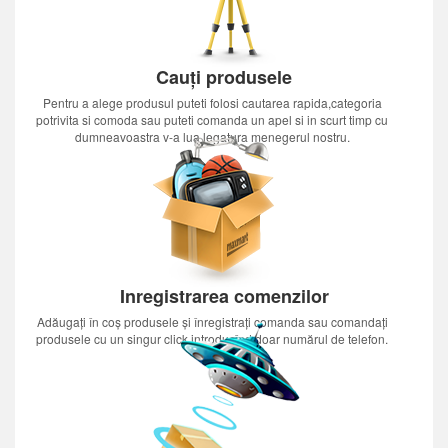
Cauți produsele
Pentru a alege produsul puteti folosi cautarea rapida,categoria
potrivita si comoda sau puteti comanda un apel si in scurt timp cu
dumneavoastra v-a lua legatura menegerul nostru.
Inregistrarea comenzilor
Adăugați în coș produsele și înregistrați comanda sau comandați
produsele cu un singur click introducînd doar numărul de telefon.