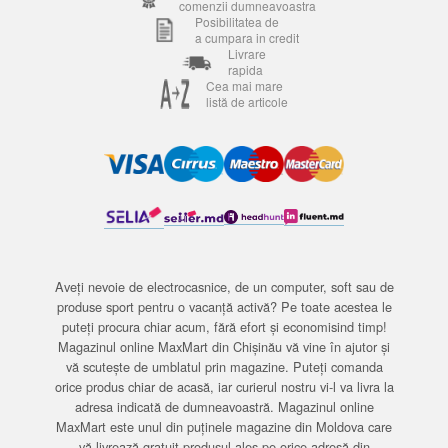
comenzii dumneavoastra
Posibilitatea de
a cumpara in credit
Livrare
rapida
Cea mai mare
listă de articole
Aveți nevoie de electrocasnice, de un computer, soft sau de
produse sport pentru o vacanță activă? Pe toate acestea le
puteți procura chiar acum, fără efort și economisind timp!
Magazinul online MaxMart din Chișinău vă vine în ajutor și
vă scutește de umblatul prin magazine. Puteți comanda
orice produs chiar de acasă, iar curierul nostru vi-l va livra la
adresa indicată de dumneavoastră. Magazinul online
MaxMart este unul din puținele magazine din Moldova care
vă livrează gratuit produsul ales pe orice adresă din