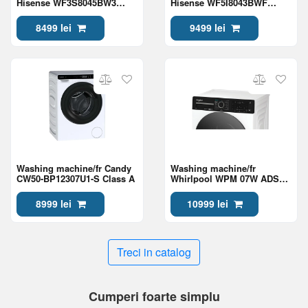
Hisense WF3S8045BW3
Hisense WF5I8043BWF
Class A
Class A
8499 lei
9499 lei
Washing machine/fr Candy
Washing machine/fr
CW50-BP12307U1-S Class A
Whirlpool WPM 07W ADS
EE Class A
8999 lei
10999 lei
Treci in catalog
Cumperi foarte simplu