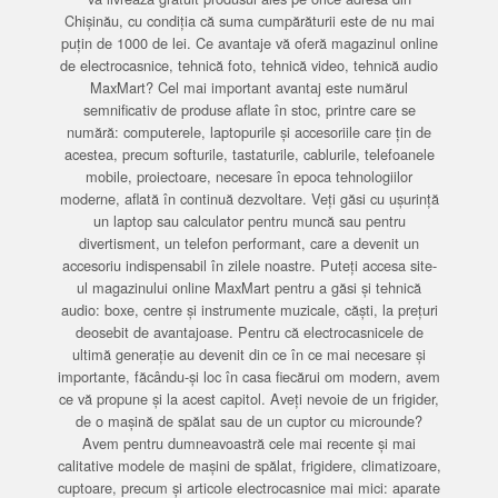
Chișinău, cu condiția că suma cumpărăturii este de nu mai
puțin de 1000 de lei. Ce avantaje vă oferă magazinul online
de electrocasnice, tehnică foto, tehnică video, tehnică audio
MaxMart? Cel mai important avantaj este numărul
semnificativ de produse aflate în stoc, printre care se
numără: computerele, laptopurile și accesoriile care țin de
acestea, precum softurile, tastaturile, cablurile, telefoanele
mobile, proiectoare, necesare în epoca tehnologiilor
moderne, aflată în continuă dezvoltare. Veți găsi cu ușurință
un laptop sau calculator pentru muncă sau pentru
divertisment, un telefon performant, care a devenit un
accesoriu indispensabil în zilele noastre. Puteți accesa site-
ul magazinului online MaxMart pentru a găsi și tehnică
audio: boxe, centre și instrumente muzicale, căști, la prețuri
deosebit de avantajoase. Pentru că electrocasnicele de
ultimă generație au devenit din ce în ce mai necesare și
importante, făcându-și loc în casa fiecărui om modern, avem
ce vă propune și la acest capitol. Aveți nevoie de un frigider,
de o mașină de spălat sau de un cuptor cu microunde?
Avem pentru dumneavoastră cele mai recente și mai
calitative modele de mașini de spălat, frigidere, climatizoare,
cuptoare, precum și articole electrocasnice mai mici: aparate