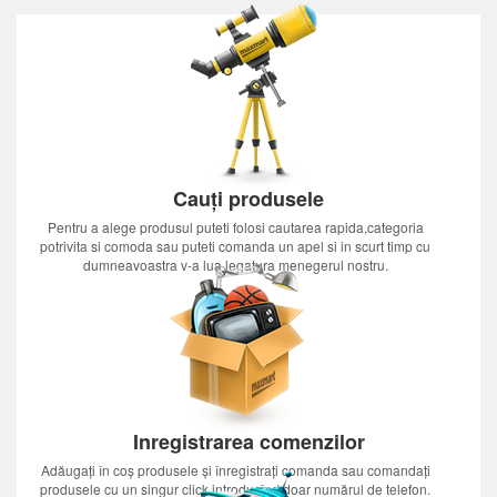
Cauți produsele
Pentru a alege produsul puteti folosi cautarea rapida,categoria
potrivita si comoda sau puteti comanda un apel si in scurt timp cu
dumneavoastra v-a lua legatura menegerul nostru.
Inregistrarea comenzilor
Adăugați în coș produsele și înregistrați comanda sau comandați
produsele cu un singur click introducînd doar numărul de telefon.