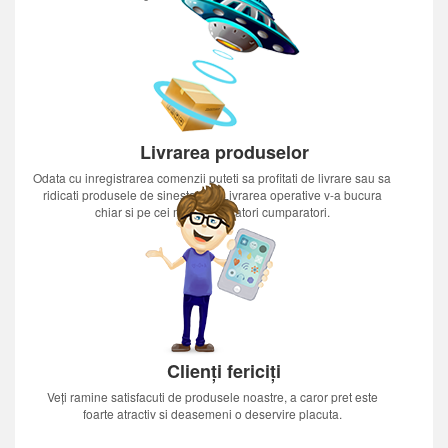
Livrarea produselor
Odata cu inregistrarea comenzii puteti sa profitati de livrare sau sa
ridicati produsele de sinestatator.Livrarea operative v-a bucura
chiar si pe cei mai nerabdatori cumparatori.
Clienți fericiți
Veți ramine satisfacuti de produsele noastre, a caror pret este
foarte atractiv si deasemeni o deservire placuta.