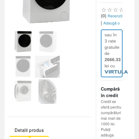
(0)
Recenzii
|
Adaugă o
recenzie
sau în
3 rate
gratuite
de
2666.33
lei cu
Cumpără
în credit
Credit se
oferă pentru
cumpărături
mai mari de
1000 lei.
Puteți
Detalii produs
adăuga