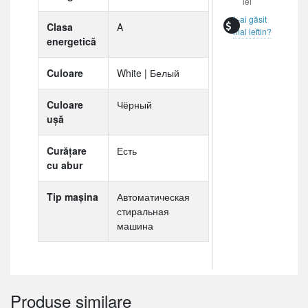
lei
L-ai găsit
Clasa
A
mai ieftin?
energetică
Culoare
White | Белый
Culoare
Чёрный
ușă
Curățare
Есть
cu abur
Tip mașina
Автоматическая
стиральная
машина
Produse similare