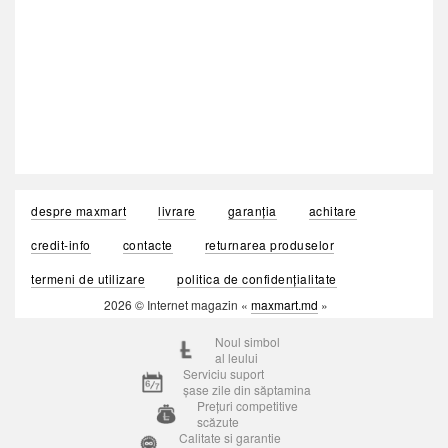
despre maxmart
livrare
garanția
achitare
credit-info
contacte
returnarea produselor
termeni de utilizare
politica de confidențialitate
2026 © Internet magazin «
maxmart.md
»
Noul simbol
al leului
Serviciu suport
șase zile din săptamina
Prețuri competitive
scăzute
Calitate si garantie