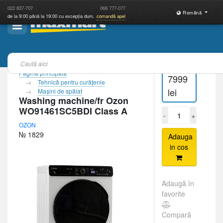
022
837-707
068
777-077
Română
de la 9:00 până la 19:00 cu excepția dum.
comandă apel
Pagina principală
7999
Tehnică pentru curăţenie
lei
Maşini de spălat
Washing machine/fr Ozon
WO91461SC5BDI Class A
-
+
OZON
№ 1829
Adauga
in cos
Adaugă în
favorite
Compară