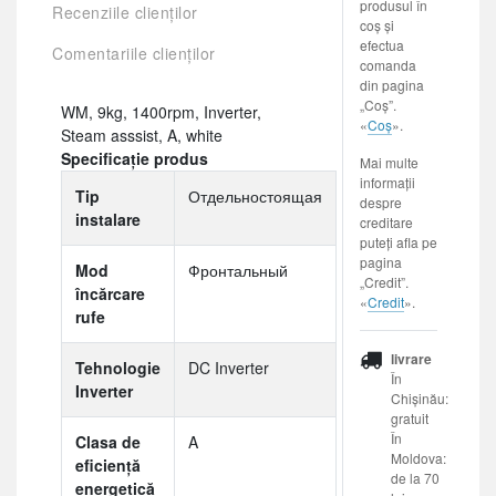
produsul în
Recenziile clienților
coș și
efectua
Comentariile clienților
comanda
din pagina
„Coș”.
WM, 9kg, 1400rpm, Inverter,
«
Coș
».
Steam asssist, A, white
Specificație produs
Mai multe
informații
Tip
Отдельностоящая
despre
instalare
creditare
puteți afla pe
pagina
Mod
Фронтальный
„Credit”.
încărcare
«
Credit
».
rufe
livrare
Tehnologie
DC Inverter
În
Inverter
Chișinău:
gratuit
În
Clasa de
A
Moldova:
eficiență
de la 70
energetică