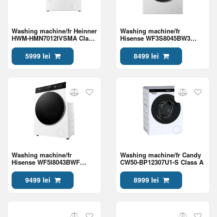
Washing machine/fr Heinner
Washing machine/fr
HWM-HMN7012IVSMA Class
Hisense WF3S8045BW3
A
Class A
5999 lei
8499 lei
Washing machine/fr
Washing machine/fr Candy
Hisense WF5I8043BWF
CW50-BP12307U1-S Class A
Class A
9499 lei
8999 lei