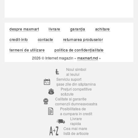
despre maxmart
livrare
garanția
achitare
credit-info
contacte
returnarea produselor
termeni de utilizare
politica de confidențialitate
2026 © Internet magazin «
maxmart.md
»
Noul simbol
al leului
Serviciu suport
șase zile din săptamina
Prețuri competitive
scăzute
Calitate si garantie
comenzii dumneavoastra
Posibilitatea de
a cumpara in credit
Livrare
rapida
Cea mai mare
listă de articole