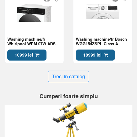
Washing machine/fr
Washing machine/fr Bosch
Whirlpool WPM 07W ADS
WGG154ZSPL Class A
EE Class A
10999 lei
18999 lei
Treci in catalog
Cumperi foarte simplu