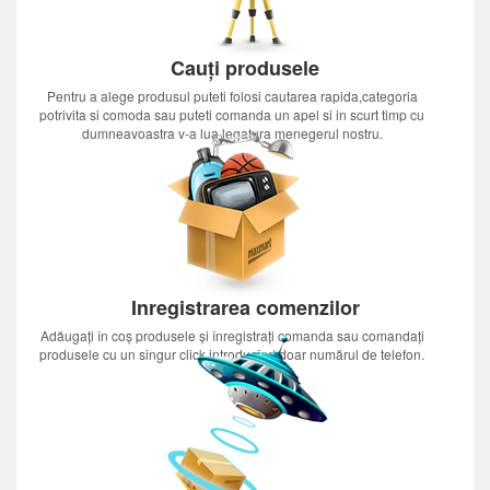
Cauți produsele
Pentru a alege produsul puteti folosi cautarea rapida,categoria
potrivita si comoda sau puteti comanda un apel si in scurt timp cu
dumneavoastra v-a lua legatura menegerul nostru.
Inregistrarea comenzilor
Adăugați în coș produsele și înregistrați comanda sau comandați
produsele cu un singur click introducînd doar numărul de telefon.