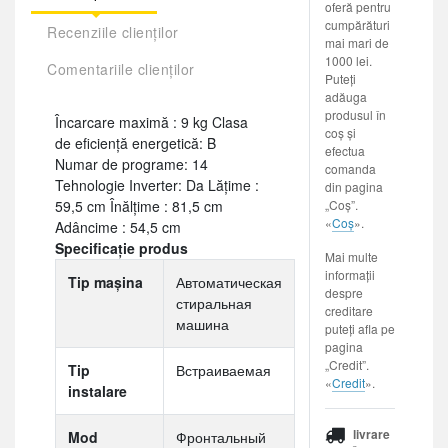
oferă pentru
cumpărături
Recenziile clienților
mai mari de
1000 lei.
Comentariile clienților
Puteți
adăuga
produsul în
Încarcare maximă : 9 kg Clasa
coș și
de eficiență energetică: B
efectua
Numar de programe: 14
comanda
Tehnologie Inverter: Da Lăţime :
din pagina
59,5 cm Înălţime : 81,5 cm
„Coș”.
«
Coș
».
Adâncime : 54,5 cm
Specificație produs
Mai multe
informații
Tip mașina
Автоматическая
despre
стиральная
creditare
машина
puteți afla pe
pagina
„Credit”.
Tip
Встраиваемая
«
Credit
».
instalare
livrare
Mod
Фронтальный