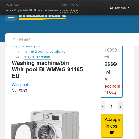
022
837-707
068
777-077
Română
de la 9:00 până la 19:00 cu excepția dum.
comandă apel
Pagina principală
10999
Tehnică pentru curăţenie
lei
Maşini de spălat
Washing machine/bin
8999
Whirlpool BI WMWG 91485
lei
EU
Ai
Whirlpool
economisit
№ 2050
(18%)
-
+
Adauga
in cos