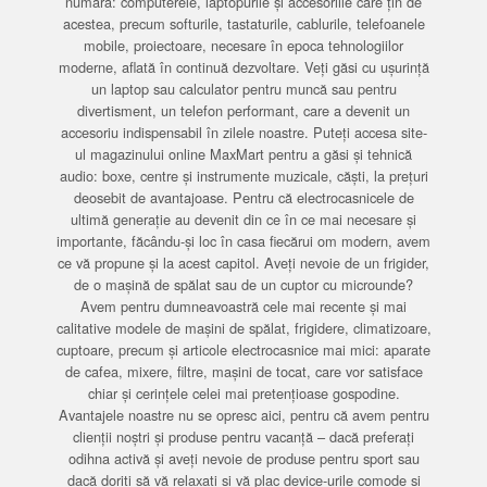
numără: computerele, laptopurile și accesoriile care țin de
acestea, precum softurile, tastaturile, cablurile, telefoanele
mobile, proiectoare, necesare în epoca tehnologiilor
moderne, aflată în continuă dezvoltare. Veți găsi cu ușurință
un laptop sau calculator pentru muncă sau pentru
divertisment, un telefon performant, care a devenit un
accesoriu indispensabil în zilele noastre. Puteți accesa site-
ul magazinului online MaxMart pentru a găsi și tehnică
audio: boxe, centre și instrumente muzicale, căști, la prețuri
deosebit de avantajoase. Pentru că electrocasnicele de
ultimă generație au devenit din ce în ce mai necesare și
importante, făcându-și loc în casa fiecărui om modern, avem
ce vă propune și la acest capitol. Aveți nevoie de un frigider,
de o mașină de spălat sau de un cuptor cu microunde?
Avem pentru dumneavoastră cele mai recente și mai
calitative modele de mașini de spălat, frigidere, climatizoare,
cuptoare, precum și articole electrocasnice mai mici: aparate
de cafea, mixere, filtre, mașini de tocat, care vor satisface
chiar și cerințele celei mai pretențioase gospodine.
Avantajele noastre nu se opresc aici, pentru că avem pentru
clienții noștri și produse pentru vacanță – dacă preferați
odihna activă și aveți nevoie de produse pentru sport sau
dacă doriți să vă relaxați și vă plac device-urile comode și