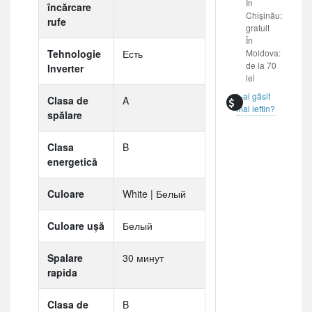
În
încărcare
Chișinău:
rufe
gratuit
În
Tehnologie
Есть
Moldova:
de la 70
Inverter
lei
L-ai găsit
Clasa de
A
mai ieftin?
spălare
Clasa
B
energetică
Culoare
White | Белый
Culoare ușă
Белый
Spalare
30 минут
rapida
Clasa de
B