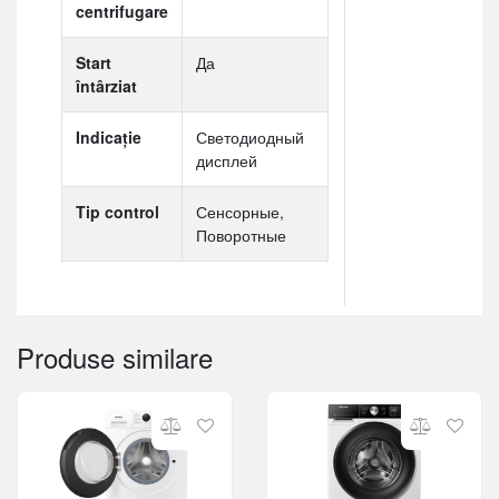
centrifugare
Start
Да
întârziat
Indicaţie
Светодиодный
дисплей
Tip control
Сенсорные,
Поворотные
Produse similare