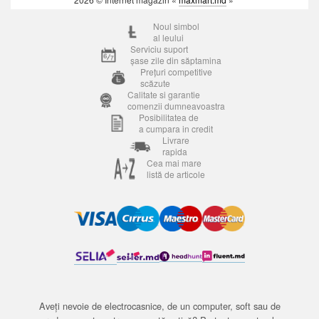
Noul simbol
al leului
Serviciu suport
șase zile din săptamina
Prețuri competitive
scăzute
Calitate si garantie
comenzii dumneavoastra
Posibilitatea de
a cumpara in credit
Livrare
rapida
Cea mai mare
listă de articole
Aveți nevoie de electrocasnice, de un computer, soft sau de