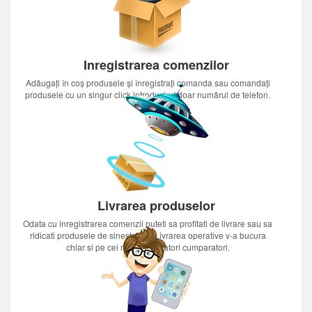
Inregistrarea comenzilor
Adăugați în coș produsele și înregistrați comanda sau comandați
produsele cu un singur click introducînd doar numărul de telefon.
Livrarea produselor
Odata cu inregistrarea comenzii puteti sa profitati de livrare sau sa
ridicati produsele de sinestatator.Livrarea operative v-a bucura
chiar si pe cei mai nerabdatori cumparatori.