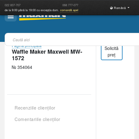
022
837-707
068
777-077
Română
de la 9:00 până la 19:00 cu excepția dum.
comandă apel
Pagina principală
Solicită
Waffle Maker Maxwell MW-
preț
1572
№ 354064
Recenziile clienților
Comentariile clienților