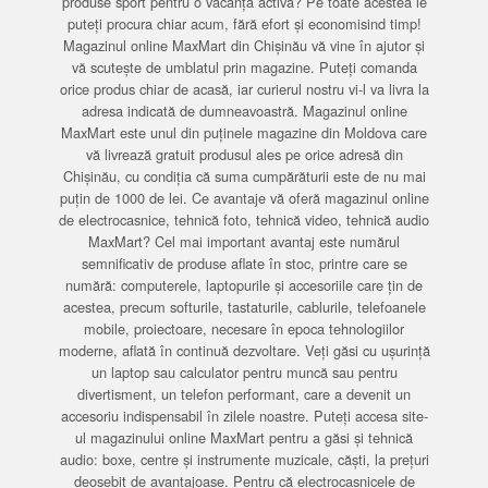
produse sport pentru o vacanță activă? Pe toate acestea le
puteți procura chiar acum, fără efort și economisind timp!
Magazinul online MaxMart din Chișinău vă vine în ajutor și
vă scutește de umblatul prin magazine. Puteți comanda
orice produs chiar de acasă, iar curierul nostru vi-l va livra la
adresa indicată de dumneavoastră. Magazinul online
MaxMart este unul din puținele magazine din Moldova care
vă livrează gratuit produsul ales pe orice adresă din
Chișinău, cu condiția că suma cumpărăturii este de nu mai
puțin de 1000 de lei. Ce avantaje vă oferă magazinul online
de electrocasnice, tehnică foto, tehnică video, tehnică audio
MaxMart? Cel mai important avantaj este numărul
semnificativ de produse aflate în stoc, printre care se
numără: computerele, laptopurile și accesoriile care țin de
acestea, precum softurile, tastaturile, cablurile, telefoanele
mobile, proiectoare, necesare în epoca tehnologiilor
moderne, aflată în continuă dezvoltare. Veți găsi cu ușurință
un laptop sau calculator pentru muncă sau pentru
divertisment, un telefon performant, care a devenit un
accesoriu indispensabil în zilele noastre. Puteți accesa site-
ul magazinului online MaxMart pentru a găsi și tehnică
audio: boxe, centre și instrumente muzicale, căști, la prețuri
deosebit de avantajoase. Pentru că electrocasnicele de