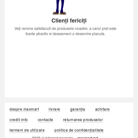
Clienți fericiți
Veți ramine satisfacuti de produsele noastre, a caror pret este
foarte atractiv si deasemeni o deservire placuta.
despre maxmart
livrare
garanția
achitare
credit-info
contacte
returnarea produselor
termeni de utilizare
politica de confidențialitate
2026 © Internet magazin «
maxmart.md
»