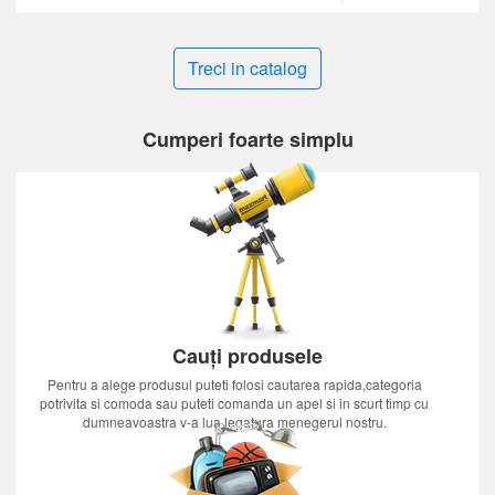
Treci in catalog
Cumperi foarte simplu
Cauți produsele
Pentru a alege produsul puteti folosi cautarea rapida,categoria
potrivita si comoda sau puteti comanda un apel si in scurt timp cu
dumneavoastra v-a lua legatura menegerul nostru.