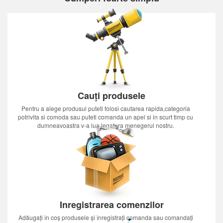
Cauți produsele
Pentru a alege produsul puteti folosi cautarea rapida,categoria
potrivita si comoda sau puteti comanda un apel si in scurt timp cu
dumneavoastra v-a lua legatura menegerul nostru.
Inregistrarea comenzilor
Adăugați în coș produsele și înregistrați comanda sau comandați