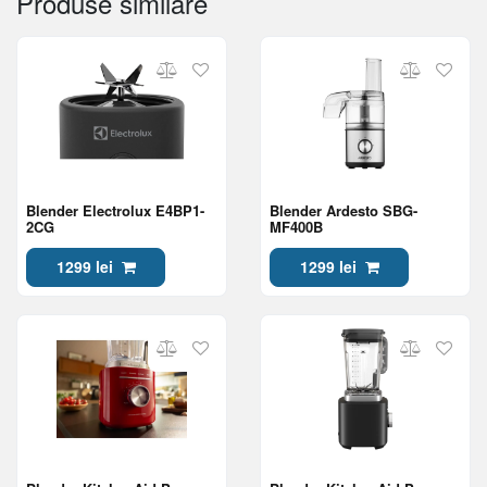
Produse similare
Blender Electrolux E4BP1-
Blender Ardesto SBG-
2CG
MF400B
1299 lei
1299 lei