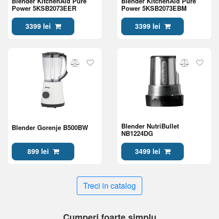
Blender KitchenAid Pure
Blender KitchenAid Pure
Power 5KSB2073EER
Power 5KSB2073EBM
3399 lei
3399 lei
Blender NutriBullet
Blender Gorenje B500BW
NB1224DG
899 lei
3499 lei
Treci in catalog
Cumperi foarte simplu