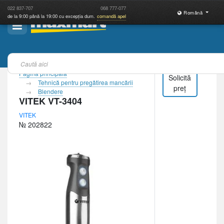
022
837-707
068
777-077
Română
de la 9:00 până la 19:00 cu excepția dum.
comandă apel
Pagina principală
Solicită
Tehnică pentru pregătirea mancării
preț
Blendere
VITEK VT-3404
VITEK
№ 202822