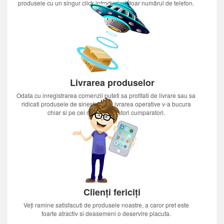
produsele cu un singur click introducînd doar numărul de telefon.
Livrarea produselor
Odata cu inregistrarea comenzii puteti sa profitati de livrare sau sa
ridicati produsele de sinestatator.Livrarea operative v-a bucura
chiar si pe cei mai nerabdatori cumparatori.
Clienți fericiți
Veți ramine satisfacuti de produsele noastre, a caror pret este
foarte atractiv si deasemeni o deservire placuta.