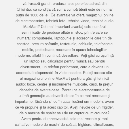
vă livrează gratuit produsul ales pe orice adresă din
Chișinău, cu condiția că suma cumpărăturii este de nu mai
puțin de 1000 de lei. Ce avantaje vă oferă magazinul online
de electrocasnice, tehnică foto, tehnică video, tehnică audio
MaxMart? Cel mai important avantaj este numărul
semnificativ de produse aflate în stoc, printre care se
numără: computerele, laptopurile și accesoriile care țin de
acestea, precum softurile, tastaturile, cablurile, telefoanele
mobile, proiectoare, necesare în epoca tehnologiilor
moderne, aflată în continuă dezvoltare. Veți găsi cu ușurință
un laptop sau calculator pentru muncă sau pentru
divertisment, un telefon performant, care a devenit un
accesoriu indispensabil în zilele noastre. Puteți accesa site-
ul magazinului online MaxMart pentru a găsi și tehnică
audio: boxe, centre și instrumente muzicale, căști, la prețuri
deosebit de avantajoase. Pentru că electrocasnicele de
ultimă generație au devenit din ce în ce mai necesare și
importante, făcându-și loc în casa fiecărui om modern, avem
ce vă propune și la acest capitol. Aveți nevoie de un frigider,
de o mașină de spălat sau de un cuptor cu microunde?
Avem pentru dumneavoastră cele mai recente și mai
calitative modele de mașini de spălat, frigidere, climatizoare,