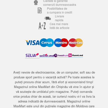
Calitate si garantie
comenzii dumneavoastra
Posibilitatea de
a cumpara in credit
Livrare
rapida
Cea mai mare
listă de articole
Aveți nevoie de electrocasnice, de un computer, soft sau de
produse sport pentru o vacanță activă? Pe toate acestea le
puteți procura chiar acum, fără efort și economisind timp!
Magazinul online MaxMart din Chișinău vă vine în ajutor și
vă scutește de umblatul prin magazine. Puteți comanda
orice produs chiar de acasă, iar curierul nostru vi-l va livra la
adresa indicată de dumneavoastră. Magazinul online
MaxMart este unul din puținele magazine din Moldova care