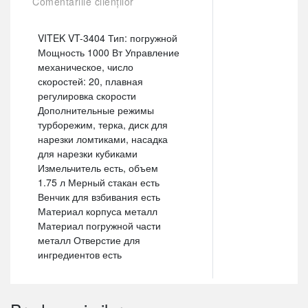
Comentariile clienților
VITEK VT-3404 Тип: погружной
Мощность 1000 Вт Управление
механическое, число
скоростей: 20, плавная
регулировка скорости
Дополнительные режимы
турборежим, терка, диск для
нарезки ломтиками, насадка
для нарезки кубиками
Измельчитель есть, объем
1.75 л Мерный стакан есть
Венчик для взбивания есть
Материал корпуса металл
Материал погружной части
металл Отверстие для
ингредиентов есть