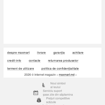
despre maxmart
livrare
garanția
achitare
credit-info
contacte
returnarea produselor
termeni de utilizare
politica de confidențialitate
2026 © Internet magazin «
maxmart.md
»
Noul simbol
al leului
Serviciu suport
șase zile din săptamina
Prețuri competitive
scăzute