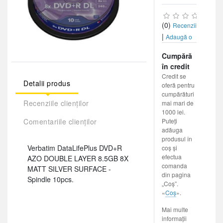
(0)
Recenzii
|
Adaugă o
recenzie
Cumpără
în credit
Credit se
Detalii produs
oferă pentru
cumpărături
Recenziile clienților
mai mari de
1000 lei.
Puteți
Comentariile clienților
adăuga
produsul în
Verbatim DataLifePlus DVD+R
coș și
efectua
AZO DOUBLE LAYER 8.5GB 8X
comanda
MATT SILVER SURFACE -
din pagina
Spindle 10pcs.
„Coș”.
«
Coș
».
Mai multe
informații