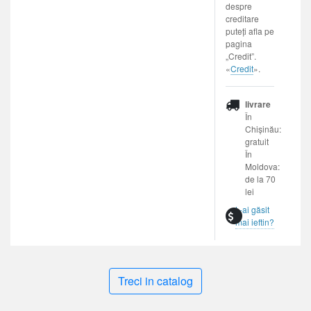
despre
creditare
puteți afla pe
pagina
„Credit”.
«
Credit
».
livrare
În
Chișinău:
gratuit
În
Moldova:
de la 70
lei
L-ai găsit
mai ieftin?
Treci in catalog