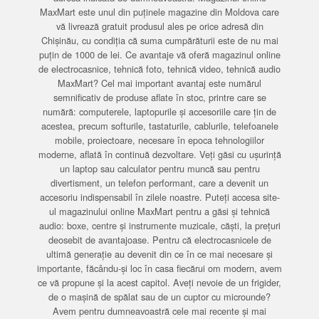
MaxMart este unul din puținele magazine din Moldova care
vă livrează gratuit produsul ales pe orice adresă din
Chișinău, cu condiția că suma cumpărăturii este de nu mai
puțin de 1000 de lei. Ce avantaje vă oferă magazinul online
de electrocasnice, tehnică foto, tehnică video, tehnică audio
MaxMart? Cel mai important avantaj este numărul
semnificativ de produse aflate în stoc, printre care se
numără: computerele, laptopurile și accesoriile care țin de
acestea, precum softurile, tastaturile, cablurile, telefoanele
mobile, proiectoare, necesare în epoca tehnologiilor
moderne, aflată în continuă dezvoltare. Veți găsi cu ușurință
un laptop sau calculator pentru muncă sau pentru
divertisment, un telefon performant, care a devenit un
accesoriu indispensabil în zilele noastre. Puteți accesa site-
ul magazinului online MaxMart pentru a găsi și tehnică
audio: boxe, centre și instrumente muzicale, căști, la prețuri
deosebit de avantajoase. Pentru că electrocasnicele de
ultimă generație au devenit din ce în ce mai necesare și
importante, făcându-și loc în casa fiecărui om modern, avem
ce vă propune și la acest capitol. Aveți nevoie de un frigider,
de o mașină de spălat sau de un cuptor cu microunde?
Avem pentru dumneavoastră cele mai recente și mai