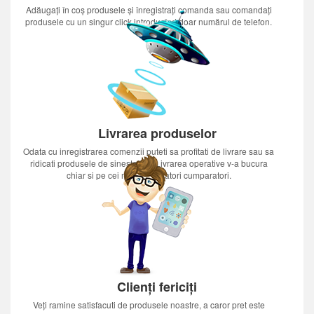
Adăugați în coș produsele și înregistrați comanda sau comandați
produsele cu un singur click introducînd doar numărul de telefon.
Livrarea produselor
Odata cu inregistrarea comenzii puteti sa profitati de livrare sau sa
ridicati produsele de sinestatator.Livrarea operative v-a bucura
chiar si pe cei mai nerabdatori cumparatori.
Clienți fericiți
Veți ramine satisfacuti de produsele noastre, a caror pret este