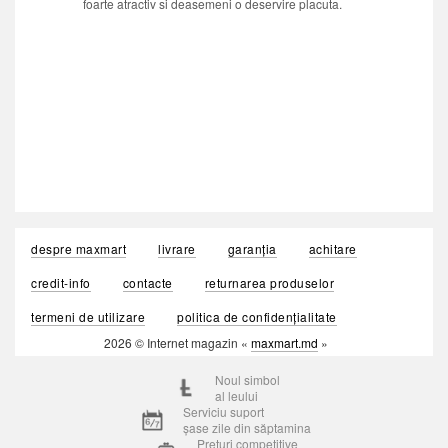
foarte atractiv si deasemeni o deservire placuta.
despre maxmart
livrare
garanția
achitare
credit-info
contacte
returnarea produselor
termeni de utilizare
politica de confidențialitate
2026 © Internet magazin «
maxmart.md
»
Noul simbol
al leului
Serviciu suport
șase zile din săptamina
Prețuri competitive