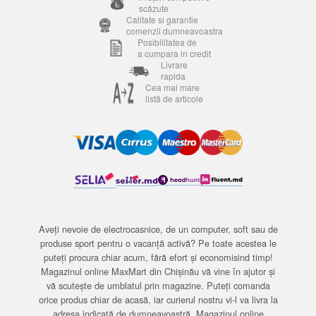
scăzute
Calitate si garantie
comenzii dumneavoastra
Posibilitatea de
a cumpara in credit
Livrare
rapida
Cea mai mare
listă de articole
Aveți nevoie de electrocasnice, de un computer, soft sau de
produse sport pentru o vacanță activă? Pe toate acestea le
puteți procura chiar acum, fără efort și economisind timp!
Magazinul online MaxMart din Chișinău vă vine în ajutor și
vă scutește de umblatul prin magazine. Puteți comanda
orice produs chiar de acasă, iar curierul nostru vi-l va livra la
adresa indicată de dumneavoastră. Magazinul online