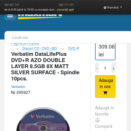
022
837-707
068
777-077
Română
de la 9:00 până la 19:00 cu excepția dum.
comandă apel
Pagina principală
309.06
Discuri CD / DVD / BD
DVD-R
Verbatim DataLifePlus
lei
DVD+R AZO DOUBLE
LAYER 8.5GB 8X MATT
-
+
SILVER SURFACE - Spindle
10pcs.
Adauga
in cos
Verbatim
№ 295927
Adaugă în
favorite
Compară