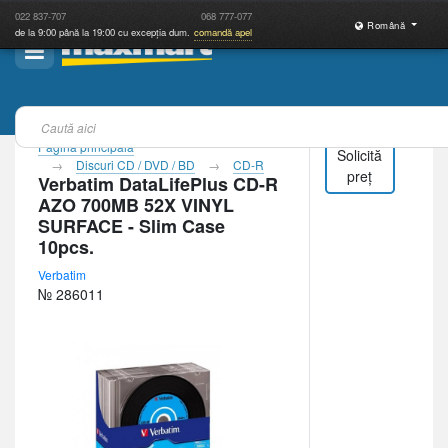
022
837-707
068
777-077
Română
de la 9:00 până la 19:00 cu excepția dum.
comandă apel
Pagina principală
Solicită
Discuri CD / DVD / BD
CD-R
preț
Verbatim DataLifePlus CD-R
AZO 700MB 52X VINYL
SURFACE - Slim Case
10pcs.
Verbatim
№ 286011