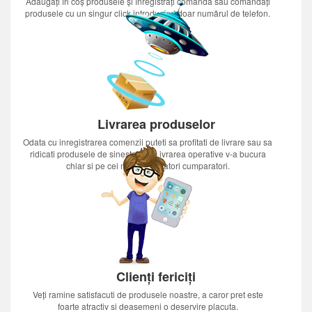
Adăugați în coș produsele și înregistrați comanda sau comandați
produsele cu un singur click introducînd doar numărul de telefon.
Livrarea produselor
Odata cu inregistrarea comenzii puteti sa profitati de livrare sau sa
ridicati produsele de sinestatator.Livrarea operative v-a bucura
chiar si pe cei mai nerabdatori cumparatori.
Clienți fericiți
Veți ramine satisfacuti de produsele noastre, a caror pret este
foarte atractiv si deasemeni o deservire placuta.