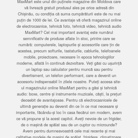
MaxMart este unul din puținele magazine din Moldova care
vă livrează gratuit produsul ales pe orice adresă din
Chișinău, cu condiția că suma cumpărăturii este de nu mai
puțin de 1000 de lei. Ce avantaje vă oferă magazinul online
de electrocasnice, tehnică foto, tehnică video, tehnică audio
MaxMart? Cel mai important avantaj este numărul
semnificativ de produse aflate în stoc, printre care se
numără: computerele, laptopurile și accesoriile care țin de
acestea, precum softurile, tastaturile, cablurile, telefoanele
mobile, proiectoare, necesare în epoca tehnologiilor
moderne, aflată în continuă dezvoltare. Veți găsi cu ușurință
un laptop sau calculator pentru muncă sau pentru
divertisment, un telefon performant, care a devenit un
accesoriu indispensabil în zilele noastre. Puteți accesa site-
ul magazinului online MaxMart pentru a găsi și tehnică
audio: boxe, centre și instrumente muzicale, căști, la prețuri
deosebit de avantajoase. Pentru că electrocasnicele de
ultimă generație au devenit din ce în ce mai necesare și
importante, făcându-și loc în casa fiecărui om modern, avem
ce vă propune și la acest capitol. Aveți nevoie de un frigider,
de o mașină de spălat sau de un cuptor cu microunde?
Avem pentru dumneavoastră cele mai recente și mai
calitative modele de mașini de spălat, frigidere, climatizoare,