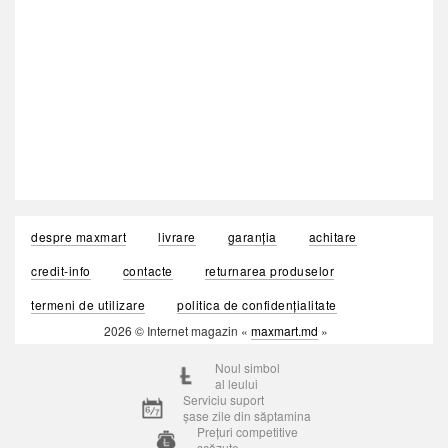
despre maxmart
livrare
garanția
achitare
credit-info
contacte
returnarea produselor
termeni de utilizare
politica de confidențialitate
2026 © Internet magazin «
maxmart.md
»
Noul simbol
al leului
Serviciu suport
șase zile din săptamina
Prețuri competitive
scăzute