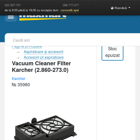
022
837-707
068
777-077
Română
de la 9:00 până la 19:00 cu excepția dum.
comandă apel
Pagina principală
Stoc
Aspiratoare şi accesorii
epuizat
Accesorii pt aspiratoare
Vacuum Cleaner Filter
Karcher (2.860-273.0)
Karcher
№ 35980