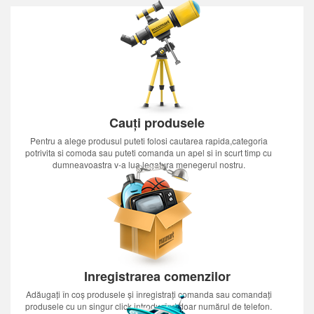
Cauți produsele
Pentru a alege produsul puteti folosi cautarea rapida,categoria
potrivita si comoda sau puteti comanda un apel si in scurt timp cu
dumneavoastra v-a lua legatura menegerul nostru.
Inregistrarea comenzilor
Adăugați în coș produsele și înregistrați comanda sau comandați
produsele cu un singur click introducînd doar numărul de telefon.