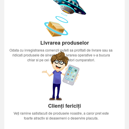
Livrarea produselor
Odata cu inregistrarea comenzii puteti sa profitati de livrare sau sa
ridicati produsele de sinestatator.Livrarea operative v-a bucura
chiar si pe cei mai nerabdatori cumparatori.
Clienți fericiți
Veți ramine satisfacuti de produsele noastre, a caror pret este
foarte atractiv si deasemeni o deservire placuta.