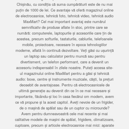
Chișinău, cu condiția că suma cumpărăturii este de nu mai
puțin de 1000 de lei. Ce avantaje vă oferă magazinul online
de electrocasnice, tehnică foto, tehnică video, tehnică audio
MaxMart? Cel mai important avantaj este numărul
semnificativ de produse aflate în stoc, printre care se
numără: computerele, laptopurile și accesoriile care țin de
acestea, precum softurile, tastaturile, cablurile, telefoanele
mobile, proiectoare, necesare în epoca tehnologiilor
moderne, aflată în continuă dezvoltare. Veți găsi cu ușurință
un laptop sau calculator pentru muncă sau pentru
divertisment, un telefon performant, care a devenit un
accesoriu indispensabil în zilele noastre. Puteți accesa site-
ul magazinului online MaxMart pentru a găsi și tehnică
audio: boxe, centre și instrumente muzicale, căști, la prețuri
deosebit de avantajoase. Pentru că electrocasnicele de
ultimă generație au devenit din ce în ce mai necesare și
importante, făcându-și loc în casa fiecărui om modern, avem
ce vă propune și la acest capitol. Aveți nevoie de un frigider,
de o mașină de spălat sau de un cuptor cu microunde?
Avem pentru dumneavoastră cele mai recente și mai
calitative modele de mașini de spălat, frigidere, climatizoare,
cuptoare, precum și articole electrocasnice mai mici: aparate