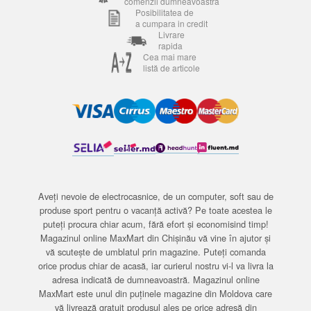
comenzii dumneavoastra
Posibilitatea de
a cumpara in credit
Livrare
rapida
Cea mai mare
listă de articole
Aveți nevoie de electrocasnice, de un computer, soft sau de
produse sport pentru o vacanță activă? Pe toate acestea le
puteți procura chiar acum, fără efort și economisind timp!
Magazinul online MaxMart din Chișinău vă vine în ajutor și
vă scutește de umblatul prin magazine. Puteți comanda
orice produs chiar de acasă, iar curierul nostru vi-l va livra la
adresa indicată de dumneavoastră. Magazinul online
MaxMart este unul din puținele magazine din Moldova care
vă livrează gratuit produsul ales pe orice adresă din