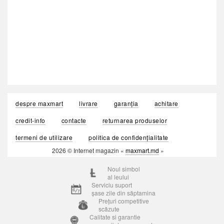
despre maxmart
livrare
garanția
achitare
credit-info
contacte
returnarea produselor
termeni de utilizare
politica de confidențialitate
2026 © Internet magazin «
maxmart.md
»
Noul simbol
al leului
Serviciu suport
șase zile din săptamina
Prețuri competitive
scăzute
Calitate si garantie