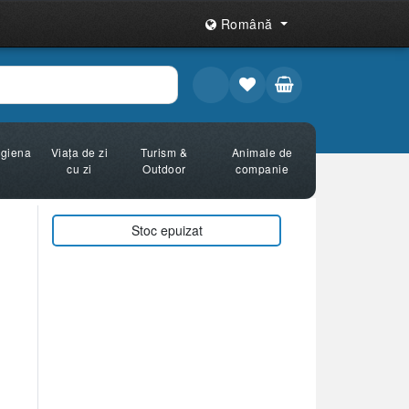
Română
Igiena
Viața de zi
Turism &
Animale de
cu zi
Outdoor
companie
Stoc epuizat