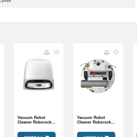
Сухая
Vacuum Robot
Vacuum Robot
Cleaner Roborock
Cleaner Roborock
Qrevo Curv 2 Pro,
Qrevo Curv 2 Flow,
White
White