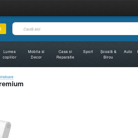
i
Lumea
Mobila si
Casa si
Sport
Şcoală &
Auto
copiilor
Decor
Reparatie
Birou
iratoare
Premium