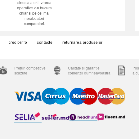
sinestatator.Livrarea
operative v-a bucura
chiar si pe cei mai
nerabdatori
cumparatori.
credit-info
contacte
returnarea produselor
Prețuri competitive
Calitate si garantie
Posi
scăzute
comenzii dumneavoastra
a c