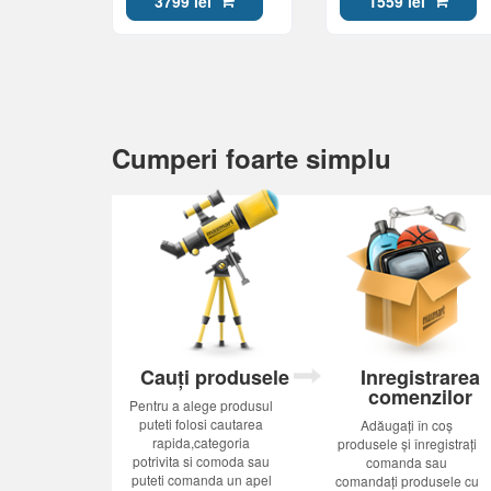
3799 lei
1559 lei
Cumperi foarte simplu
Cauți produsele
Inregistrarea
comenzilor
Pentru a alege produsul
puteti folosi cautarea
Adăugați în coș
rapida,categoria
produsele și înregistrați
potrivita si comoda sau
comanda sau
puteti comanda un apel
comandați produsele cu