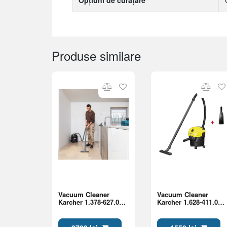
Opțiuni de curățare
Produse similare
Vacuum Cleaner
Vacuum Cleaner
Karcher 1.378-627.0
Karcher 1.628-411.0
NT 22/1 Ap L
(Set) WD 1 + Duza
Go!Further
auto WD 6.959-547.0