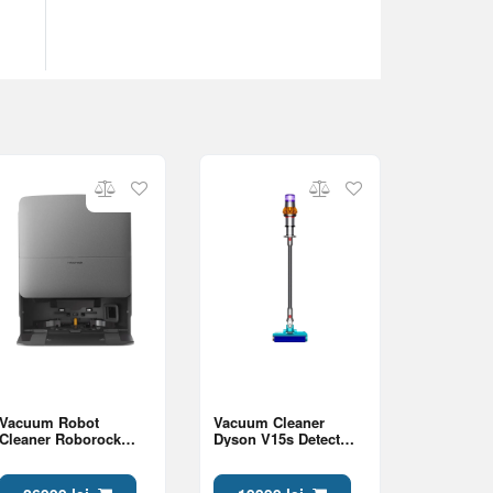
Vacuum Robot
Vacuum Cleaner
Cleaner Roborock
Dyson V15s Detect
Saros 20, Black
Submarine 2026
(494724-01)