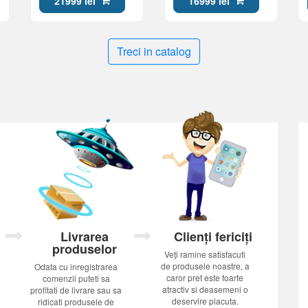
21999 lei
16999 lei
Treci in catalog
Livrarea
Clienți fericiți
produselor
Veți ramine satisfacuti
de produsele noastre, a
Odata cu inregistrarea
caror pret este foarte
comenzii puteti sa
atractiv si deasemeni o
profitati de livrare sau sa
deservire placuta.
ridicati produsele de