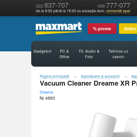
837-707
777-077
022
068
de la 9:00 până la 19:00 cu excepția dum.
comandă apel
% promo
#mărc
Gadgeturi
PC &
TV, Audio &
Tehnica uz
Office
Foto
casnic
Pagina principală
Aspiratoare şi accesorii
Asp
Vacuum Cleaner Dreame XR 
Dreame
№ 4883