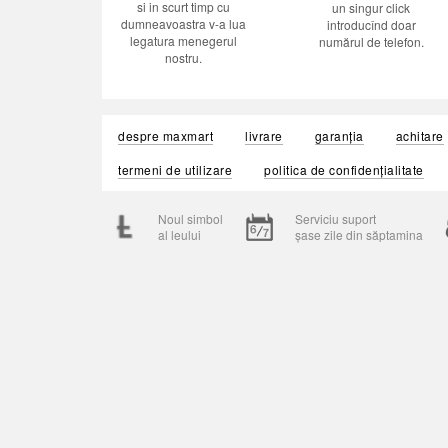
si in scurt timp cu
un singur click
dumneavoastra v-a lua
introducînd doar
legatura menegerul
numărul de telefon.
nostru.
despre maxmart
livrare
garanția
achitare
termeni de utilizare
politica de confidențialitate
Noul simbol
Serviciu suport
al leului
șase zile din săptamina