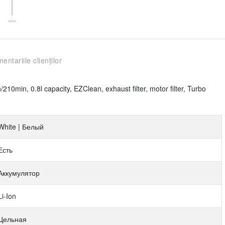
entariile clienților
10min, 0.8l capacity, EZClean, exhaust filter, motor filter, Turbo
White | Белый
Есть
Аккумулятор
Li-Ion
Цельная