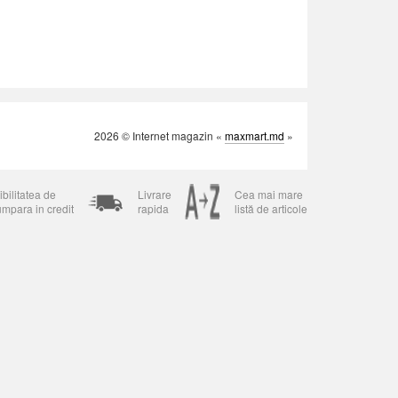
2026 © Internet magazin «
maxmart.md
»
bilitatea de
Livrare
Cea mai mare
umpara in credit
rapida
listă de articole