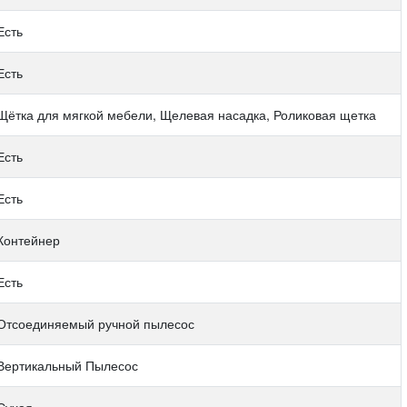
Есть
Есть
Щётка для мягкой мебели, Щелевая насадка, Роликовая щетка
Есть
Есть
Контейнер
Есть
Отсоединяемый ручной пылесос
Вертикальный Пылесос