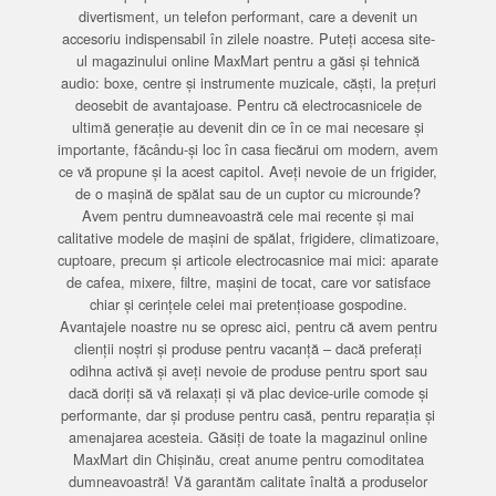
divertisment, un telefon performant, care a devenit un
accesoriu indispensabil în zilele noastre. Puteți accesa site-
ul magazinului online MaxMart pentru a găsi și tehnică
audio: boxe, centre și instrumente muzicale, căști, la prețuri
deosebit de avantajoase. Pentru că electrocasnicele de
ultimă generație au devenit din ce în ce mai necesare și
importante, făcându-și loc în casa fiecărui om modern, avem
ce vă propune și la acest capitol. Aveți nevoie de un frigider,
de o mașină de spălat sau de un cuptor cu microunde?
Avem pentru dumneavoastră cele mai recente și mai
calitative modele de mașini de spălat, frigidere, climatizoare,
cuptoare, precum și articole electrocasnice mai mici: aparate
de cafea, mixere, filtre, mașini de tocat, care vor satisface
chiar și cerințele celei mai pretențioase gospodine.
Avantajele noastre nu se opresc aici, pentru că avem pentru
clienții noștri și produse pentru vacanță – dacă preferați
odihna activă și aveți nevoie de produse pentru sport sau
dacă doriți să vă relaxați și vă plac device-urile comode și
performante, dar și produse pentru casă, pentru reparația și
amenajarea acesteia. Găsiți de toate la magazinul online
MaxMart din Chișinău, creat anume pentru comoditatea
dumneavoastră! Vă garantăm calitate înaltă a produselor