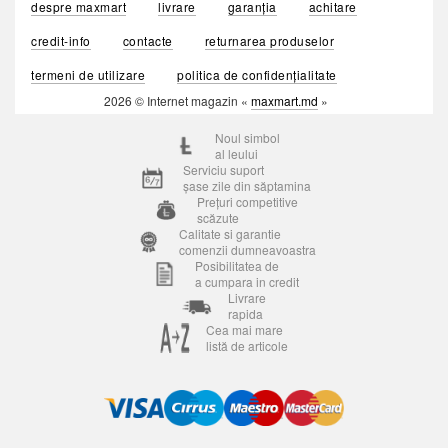
despre maxmart
livrare
garanția
achitare
credit-info
contacte
returnarea produselor
termeni de utilizare
politica de confidențialitate
2026 © Internet magazin «
maxmart.md
»
Noul simbol
al leului
Serviciu suport
șase zile din săptamina
Prețuri competitive
scăzute
Calitate si garantie
comenzii dumneavoastra
Posibilitatea de
a cumpara in credit
Livrare
rapida
Cea mai mare
listă de articole