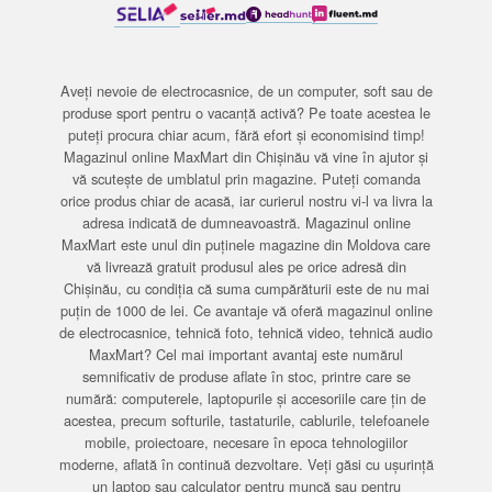
Aveți nevoie de electrocasnice, de un computer, soft sau de
produse sport pentru o vacanță activă? Pe toate acestea le
puteți procura chiar acum, fără efort și economisind timp!
Magazinul online MaxMart din Chișinău vă vine în ajutor și
vă scutește de umblatul prin magazine. Puteți comanda
orice produs chiar de acasă, iar curierul nostru vi-l va livra la
adresa indicată de dumneavoastră. Magazinul online
MaxMart este unul din puținele magazine din Moldova care
vă livrează gratuit produsul ales pe orice adresă din
Chișinău, cu condiția că suma cumpărăturii este de nu mai
puțin de 1000 de lei. Ce avantaje vă oferă magazinul online
de electrocasnice, tehnică foto, tehnică video, tehnică audio
MaxMart? Cel mai important avantaj este numărul
semnificativ de produse aflate în stoc, printre care se
numără: computerele, laptopurile și accesoriile care țin de
acestea, precum softurile, tastaturile, cablurile, telefoanele
mobile, proiectoare, necesare în epoca tehnologiilor
moderne, aflată în continuă dezvoltare. Veți găsi cu ușurință
un laptop sau calculator pentru muncă sau pentru