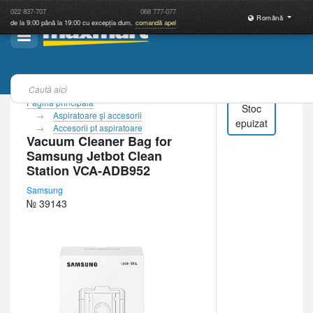
022
837-707
068
777-077
Română
de la 9:00 până la 19:00 cu excepția dum.
comandă apel
Pagina principală
Stoc
Aspiratoare şi accesorii
epuizat
Accesorii pt aspiratoare
Vacuum Cleaner Bag for
Samsung Jetbot Clean
Station VCA-ADB952
Samsung
№ 39143