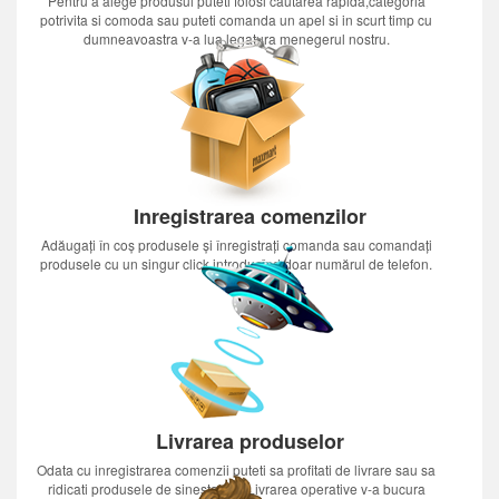
Pentru a alege produsul puteti folosi cautarea rapida,categoria
potrivita si comoda sau puteti comanda un apel si in scurt timp cu
dumneavoastra v-a lua legatura menegerul nostru.
Inregistrarea comenzilor
Adăugați în coș produsele și înregistrați comanda sau comandați
produsele cu un singur click introducînd doar numărul de telefon.
Livrarea produselor
Odata cu inregistrarea comenzii puteti sa profitati de livrare sau sa
ridicati produsele de sinestatator.Livrarea operative v-a bucura