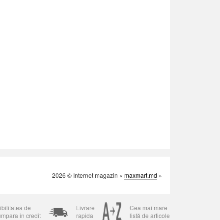
2026 © Internet magazin «
maxmart.md
»
bilitatea de
Livrare
Cea mai mare
umpara in credit
rapida
listă de articole