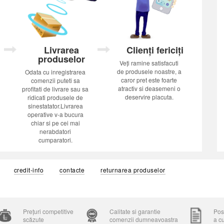
Livrarea
Clienți fericiți
produselor
Veți ramine satisfacuti
de produsele noastre, a
Odata cu inregistrarea
caror pret este foarte
comenzii puteti sa
atractiv si deasemeni o
profitati de livrare sau sa
deservire placuta.
ridicati produsele de
sinestatator.Livrarea
operative v-a bucura
chiar si pe cei mai
nerabdatori
cumparatori.
credit-info
contacte
returnarea produselor
Prețuri competitive
Calitate si garantie
Posi
scăzute
comenzii dumneavoastra
a c