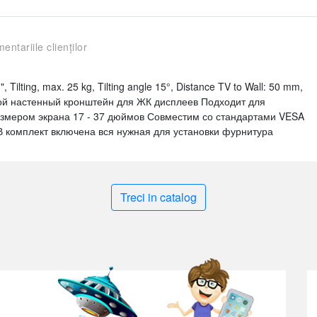
entariile clienților
Tilting, max. 25 kg, Tilting angle 15°, Distance TV to Wall: 50 mm,
ной настенный кронштейн для ЖК дисплеев Подходит для
азмером экрана 17 - 37 дюймов Совместим со стандартами VESA
 В комплект включена вся нужная для установки фурнитура
Treci in catalog