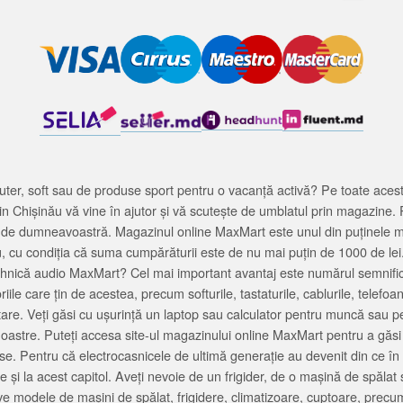
ter, soft sau de produse sport pentru o vacanță activă? Pe toate acestea
 Chișinău vă vine în ajutor și vă scutește de umblatul prin magazine. 
cată de dumneavoastră. Magazinul online MaxMart este unul din puținele 
u, cu condiția că suma cumpărăturii este de nu mai puțin de 1000 de lei
tehnică audio MaxMart? Cel mai important avantaj este numărul semnifica
ile care țin de acestea, precum softurile, tastaturile, cablurile, telef
tare. Veți găsi cu ușurință un laptop sau calculator pentru muncă sau p
noastre. Puteți accesa site-ul magazinului online MaxMart pentru a găsi
ase. Pentru că electrocasnicele de ultimă generație au devenit din ce în
și la acest capitol. Aveți nevoie de un frigider, de o mașină de spăl
e modele de mașini de spălat, frigidere, climatizoare, cuptoare, precum