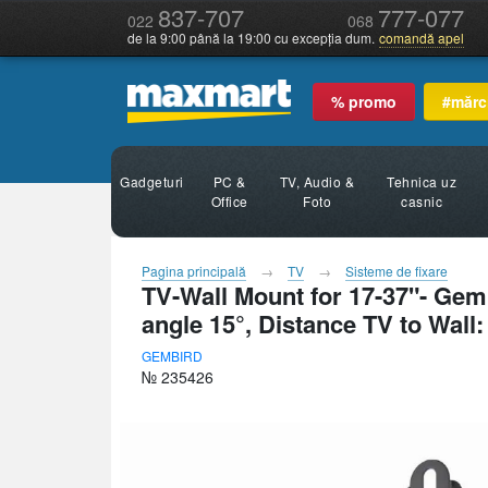
837-707
777-077
022
068
de la 9:00 până la 19:00 cu excepția dum.
comandă apel
% promo
#mărc
Gadgeturi
PC &
TV, Audio &
Tehnica uz
Office
Foto
casnic
Pagina principală
TV
Sisteme de fixare
TV-Wall Mount for 17-37"- Gemb
angle 15°, Distance TV to Wal
GEMBIRD
№ 235426