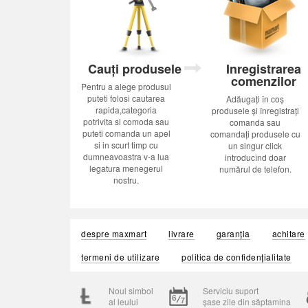
Cauți produsele
Inregistrarea
comenzilor
Pentru a alege produsul
puteti folosi cautarea
Adăugați în coș
rapida,categoria
produsele și înregistrați
potrivita si comoda sau
comanda sau
puteti comanda un apel
comandați produsele cu
si in scurt timp cu
un singur click
dumneavoastra v-a lua
introducînd doar
legatura menegerul
numărul de telefon.
nostru.
despre maxmart
livrare
garanția
achitare
termeni de utilizare
politica de confidențialitate
Noul simbol
Serviciu suport
al leului
șase zile din săptamina