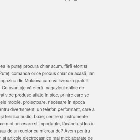
 le puteți procura chiar acum, fără efort și
Puteți comanda orice produs chiar de acasă, iar
magazine din Moldova care vă livrează gratuit
. Ce avantaje vă oferă magazinul online de
tiv de produse aflate în stoc, printre care se
oanele mobile, proiectoare, necesare în epoca
entru divertisment, un telefon performant, care a
 și tehnică audio: boxe, centre și instrumente
 ce mai necesare și importante, făcându-și loc în
at sau de un cuptor cu microunde? Avem pentru
 și articole electrocasnice mai mici: aparate de