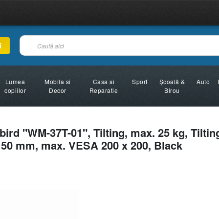
i
Lumea
Mobila si
Casa si
Sport
Şcoală &
Auto
copiilor
Decor
Reparatie
Birou
ird "WM-37T-01", Tilting, max. 25 kg, Tiltin
l: 50 mm, max. VESA 200 x 200, Black