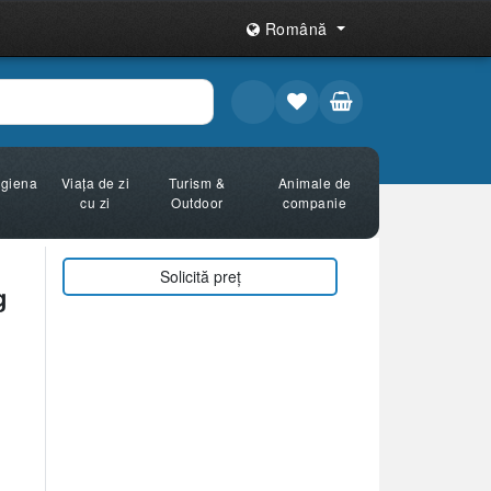
Română
Igiena
Viața de zi
Turism &
Animale de
cu zi
Outdoor
companie
Solicită preț
g