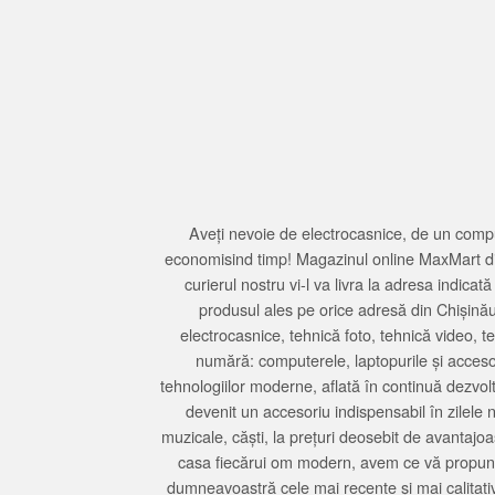
Aveți nevoie de electrocasnice, de un compu
economisind timp! Magazinul online MaxMart din
curierul nostru vi-l va livra la adresa indi
produsul ales pe orice adresă din Chișină
electrocasnice, tehnică foto, tehnică video, 
numără: computerele, laptopurile și accesori
tehnologiilor moderne, aflată în continuă dezvol
devenit un accesoriu indispensabil în zilele 
muzicale, căști, la prețuri deosebit de avantajo
casa fiecărui om modern, avem ce vă propune 
dumneavoastră cele mai recente și mai calitativ