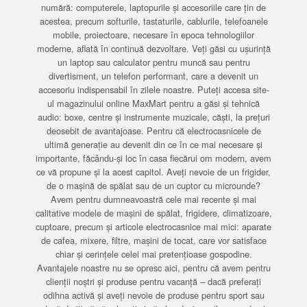
numără: computerele, laptopurile și accesoriile care țin de
acestea, precum softurile, tastaturile, cablurile, telefoanele
mobile, proiectoare, necesare în epoca tehnologiilor
moderne, aflată în continuă dezvoltare. Veți găsi cu ușurință
un laptop sau calculator pentru muncă sau pentru
divertisment, un telefon performant, care a devenit un
accesoriu indispensabil în zilele noastre. Puteți accesa site-
ul magazinului online MaxMart pentru a găsi și tehnică
audio: boxe, centre și instrumente muzicale, căști, la prețuri
deosebit de avantajoase. Pentru că electrocasnicele de
ultimă generație au devenit din ce în ce mai necesare și
importante, făcându-și loc în casa fiecărui om modern, avem
ce vă propune și la acest capitol. Aveți nevoie de un frigider,
de o mașină de spălat sau de un cuptor cu microunde?
Avem pentru dumneavoastră cele mai recente și mai
calitative modele de mașini de spălat, frigidere, climatizoare,
cuptoare, precum și articole electrocasnice mai mici: aparate
de cafea, mixere, filtre, mașini de tocat, care vor satisface
chiar și cerințele celei mai pretențioase gospodine.
Avantajele noastre nu se opresc aici, pentru că avem pentru
clienții noștri și produse pentru vacanță – dacă preferați
odihna activă și aveți nevoie de produse pentru sport sau