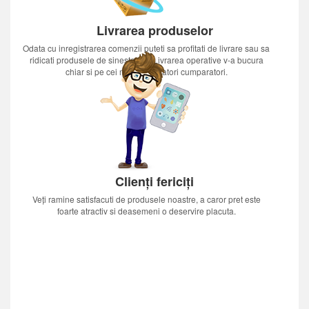
Livrarea produselor
Odata cu inregistrarea comenzii puteti sa profitati de livrare sau sa
ridicati produsele de sinestatator.Livrarea operative v-a bucura
chiar si pe cei mai nerabdatori cumparatori.
Clienți fericiți
Veți ramine satisfacuti de produsele noastre, a caror pret este
foarte atractiv si deasemeni o deservire placuta.