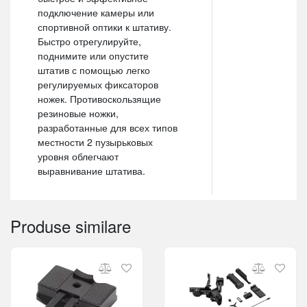
подключение камеры или
спортивной оптики к штативу.
Быстро отрегулируйте,
поднимите или опустите
штатив с помощью легко
регулируемых фиксаторов
ножек. Противоскользящие
резиновые ножки,
разработанные для всех типов
местности 2 пузырьковых
уровня облегчают
выравнивание штатива.
Produse similare