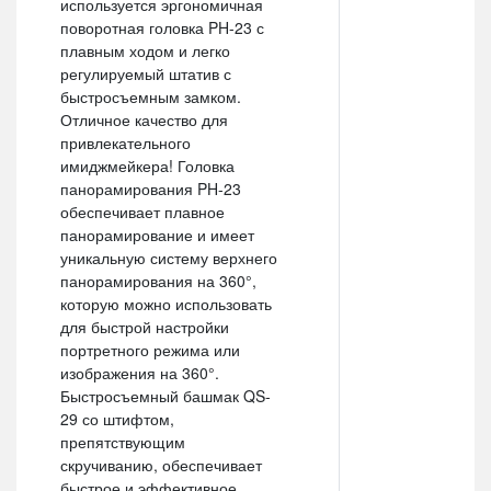
используется эргономичная
поворотная головка PH-23 с
плавным ходом и легко
регулируемый штатив с
быстросъемным замком.
Отличное качество для
привлекательного
имиджмейкера! Головка
панорамирования PH-23
обеспечивает плавное
панорамирование и имеет
уникальную систему верхнего
панорамирования на 360°,
которую можно использовать
для быстрой настройки
портретного режима или
изображения на 360°.
Быстросъемный башмак QS-
29 со штифтом,
препятствующим
скручиванию, обеспечивает
быстрое и эффективное