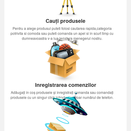
Cauți produsele
Pentru a alege produsul puteti folosi cautarea rapida,categoria
potrivita si comoda sau puteti comanda un apel si in scurt timp cu
dumneavoastra v-a lua legatura menegerul nostru.
Inregistrarea comenzilor
Adăugați în coș produsele și înregistrați comanda sau comandați
produsele cu un singur click introducînd doar numărul de telefon.