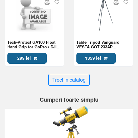
Tech-Protect GA100 Float
Table Tripod Vanguard
Hand Grip for GoPro / DJI,
VESTA GOT 233AP,
Black
Aluminum
299 lei
1359 lei
Treci in catalog
Cumperi foarte simplu