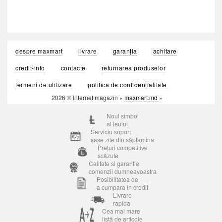
despre maxmart
livrare
garanția
achitare
credit-info
contacte
returnarea produselor
termeni de utilizare
politica de confidențialitate
2026 © Internet magazin «
maxmart.md
»
Noul simbol
al leului
Serviciu suport
șase zile din săptamina
Prețuri competitive
scăzute
Calitate si garantie
comenzii dumneavoastra
Posibilitatea de
a cumpara in credit
Livrare
rapida
Cea mai mare
listă de articole