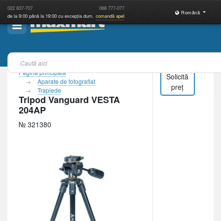
022
837-707
068
777-077
Română
de la 9:00 până la 19:00 cu excepția dum.
comandă apel
Pagina principală
Solicită
Aparate de fotografiat
preț
Trapiede
Tripod Vanguard VESTA
204AP
№ 321380