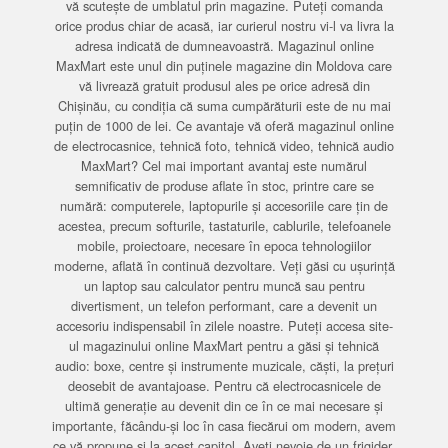
vă scutește de umblatul prin magazine. Puteți comanda
orice produs chiar de acasă, iar curierul nostru vi-l va livra la
adresa indicată de dumneavoastră. Magazinul online
MaxMart este unul din puținele magazine din Moldova care
vă livrează gratuit produsul ales pe orice adresă din
Chișinău, cu condiția că suma cumpărăturii este de nu mai
puțin de 1000 de lei. Ce avantaje vă oferă magazinul online
de electrocasnice, tehnică foto, tehnică video, tehnică audio
MaxMart? Cel mai important avantaj este numărul
semnificativ de produse aflate în stoc, printre care se
numără: computerele, laptopurile și accesoriile care țin de
acestea, precum softurile, tastaturile, cablurile, telefoanele
mobile, proiectoare, necesare în epoca tehnologiilor
moderne, aflată în continuă dezvoltare. Veți găsi cu ușurință
un laptop sau calculator pentru muncă sau pentru
divertisment, un telefon performant, care a devenit un
accesoriu indispensabil în zilele noastre. Puteți accesa site-
ul magazinului online MaxMart pentru a găsi și tehnică
audio: boxe, centre și instrumente muzicale, căști, la prețuri
deosebit de avantajoase. Pentru că electrocasnicele de
ultimă generație au devenit din ce în ce mai necesare și
importante, făcându-și loc în casa fiecărui om modern, avem
ce vă propune și la acest capitol. Aveți nevoie de un frigider,