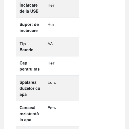
Încărcare
Нет
de la USB
Suport de
Нет
încărcare
Tip
АА
Baterie
Cap
Нет
pentru ras
Spălarea
Есть
duzelor cu
apă
Carcasă
Есть
rezistentă
la apa