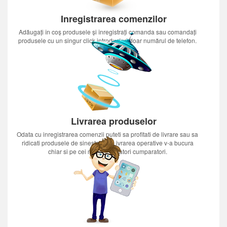
Inregistrarea comenzilor
Adăugați în coș produsele și înregistrați comanda sau comandați
produsele cu un singur click introducînd doar numărul de telefon.
Livrarea produselor
Odata cu inregistrarea comenzii puteti sa profitati de livrare sau sa
ridicati produsele de sinestatator.Livrarea operative v-a bucura
chiar si pe cei mai nerabdatori cumparatori.