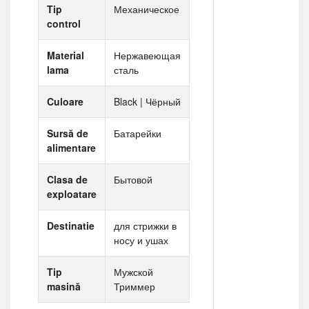
Tip
Механическое
control
Material
Нержавеющая
lama
сталь
Culoare
Black | Чёрный
Sursă de
Батарейки
alimentare
Clasa de
Бытовой
exploatare
Destinatie
для стрижки в
носу и ушах
Tip
Мужской
masină
Триммер