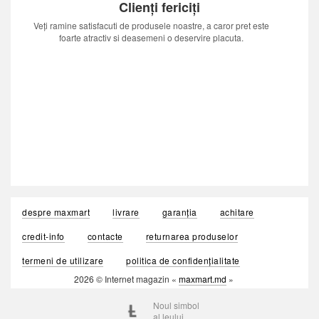
Clienți fericiți
Veți ramine satisfacuti de produsele noastre, a caror pret este
foarte atractiv si deasemeni o deservire placuta.
despre maxmart
livrare
garanția
achitare
credit-info
contacte
returnarea produselor
termeni de utilizare
politica de confidențialitate
2026 © Internet magazin «
maxmart.md
»
Noul simbol
al leului