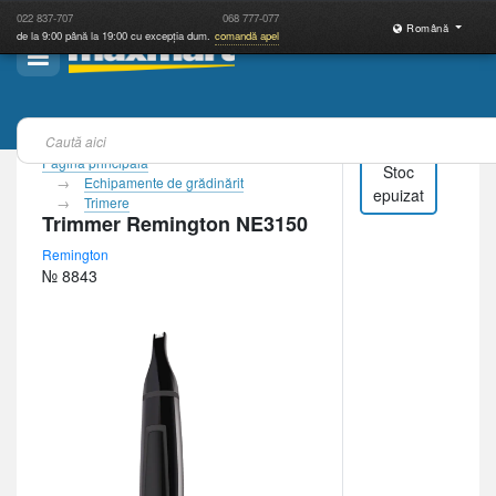
022
837-707
068
777-077
Română
de la 9:00 până la 19:00 cu excepția dum.
comandă apel
Pagina principală
Stoc
Echipamente de grădinărit
epuizat
Trimere
Trimmer Remington NE3150
Remington
№ 8843