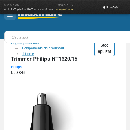
022
837-707
068
777-077
Română
de la 9:00 până la 19:00 cu excepția dum.
comandă apel
Pagina principală
Stoc
Echipamente de grădinărit
epuizat
Trimere
Trimmer Philips NT1620/15
Philips
№ 8845