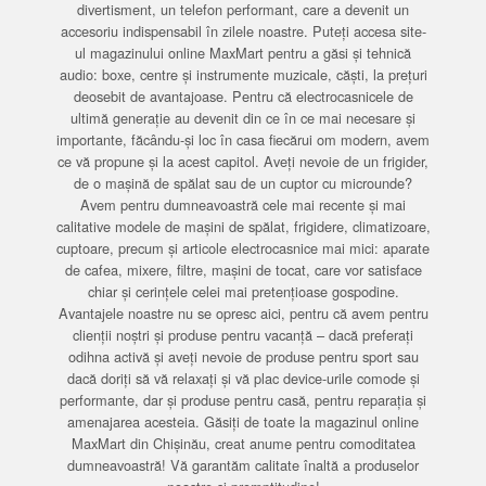
divertisment, un telefon performant, care a devenit un
accesoriu indispensabil în zilele noastre. Puteți accesa site-
ul magazinului online MaxMart pentru a găsi și tehnică
audio: boxe, centre și instrumente muzicale, căști, la prețuri
deosebit de avantajoase. Pentru că electrocasnicele de
ultimă generație au devenit din ce în ce mai necesare și
importante, făcându-și loc în casa fiecărui om modern, avem
ce vă propune și la acest capitol. Aveți nevoie de un frigider,
de o mașină de spălat sau de un cuptor cu microunde?
Avem pentru dumneavoastră cele mai recente și mai
calitative modele de mașini de spălat, frigidere, climatizoare,
cuptoare, precum și articole electrocasnice mai mici: aparate
de cafea, mixere, filtre, mașini de tocat, care vor satisface
chiar și cerințele celei mai pretențioase gospodine.
Avantajele noastre nu se opresc aici, pentru că avem pentru
clienții noștri și produse pentru vacanță – dacă preferați
odihna activă și aveți nevoie de produse pentru sport sau
dacă doriți să vă relaxați și vă plac device-urile comode și
performante, dar și produse pentru casă, pentru reparația și
amenajarea acesteia. Găsiți de toate la magazinul online
MaxMart din Chișinău, creat anume pentru comoditatea
dumneavoastră! Vă garantăm calitate înaltă a produselor