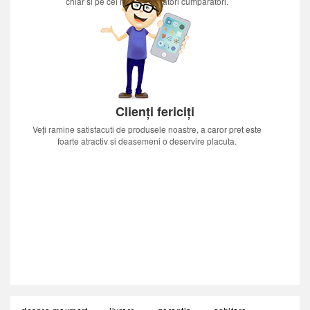
chiar si pe cei mai nerabdatori cumparatori.
Clienți fericiți
Veți ramine satisfacuti de produsele noastre, a caror pret este
foarte atractiv si deasemeni o deservire placuta.