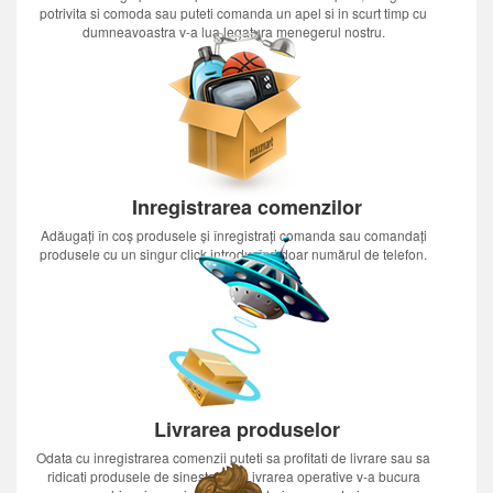
potrivita si comoda sau puteti comanda un apel si in scurt timp cu
dumneavoastra v-a lua legatura menegerul nostru.
Inregistrarea comenzilor
Adăugați în coș produsele și înregistrați comanda sau comandați
produsele cu un singur click introducînd doar numărul de telefon.
Livrarea produselor
Odata cu inregistrarea comenzii puteti sa profitati de livrare sau sa
ridicati produsele de sinestatator.Livrarea operative v-a bucura