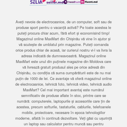
Aveți nevoie de electrocasnice, de un computer, soft sau de
produse sport pentru o vacanță activă? Pe toate acestea le
puteți procura chiar acum, fără efort și economisind timp!
Magazinul online MaxMart din Chișinău vă vine în ajutor și
vă scutește de umblatul prin magazine. Puteți comanda
orice produs chiar de acasă, iar curierul nostru vi-l va livra la
adresa indicată de dumneavoastră. Magazinul online
MaxMart este unul din puținele magazine din Moldova care
vă livrează gratuit produsul ales pe orice adresă din
Chișinău, cu condiția că suma cumpărăturii este de nu mai
puțin de 1000 de lei. Ce avantaje vă oferă magazinul online
de electrocasnice, tehnică foto, tehnică video, tehnică audio
MaxMart? Cel mai important avantaj este numărul
semnificativ de produse aflate în stoc, printre care se
numără: computerele, laptopurile și accesoriile care țin de
acestea, precum softurile, tastaturile, cablurile, telefoanele
mobile, proiectoare, necesare în epoca tehnologiilor
moderne, aflată în continuă dezvoltare. Veți găsi cu ușurință
un laptop sau calculator pentru muncă sau pentru