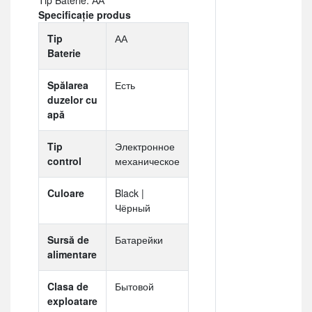
Specificație produs
Tip
АА
Baterie
Spălarea
Есть
duzelor cu
apă
Tip
Электронное
control
механическое
Culoare
Black |
Чёрный
Sursă de
Батарейки
alimentare
Clasa de
Бытовой
exploatare