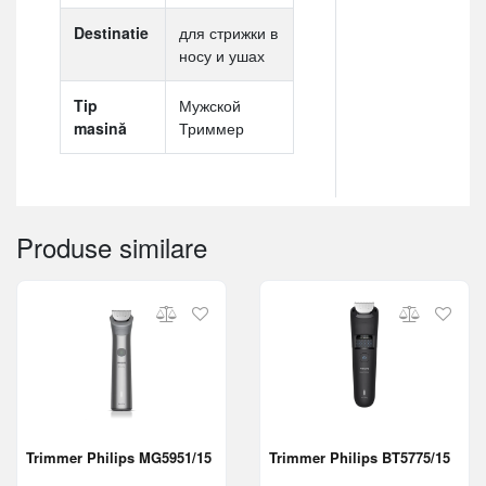
Destinatie
для стрижки в
носу и ушах
Tip
Мужской
masină
Триммер
Produse similare
Trimmer Philips MG5951/15
Trimmer Philips BT5775/15