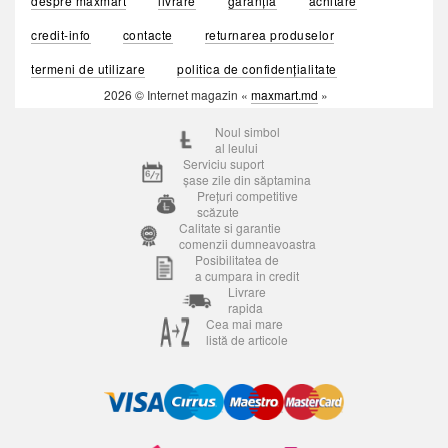
despre maxmart
livrare
garanția
achitare
credit-info
contacte
returnarea produselor
termeni de utilizare
politica de confidențialitate
2026 © Internet magazin «
maxmart.md
»
Noul simbol
al leului
Serviciu suport
șase zile din săptamina
Prețuri competitive
scăzute
Calitate si garantie
comenzii dumneavoastra
Posibilitatea de
a cumpara in credit
Livrare
rapida
Cea mai mare
listă de articole