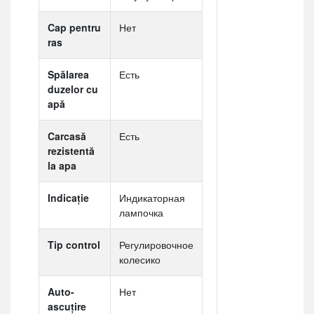
Cap pentru
Нет
ras
Spălarea
Есть
duzelor cu
apă
Carcasă
Есть
rezistentă
la apa
Indicaţie
Индикаторная
лампочка
Tip control
Регулировочное
колесико
Auto-
Нет
ascuțire