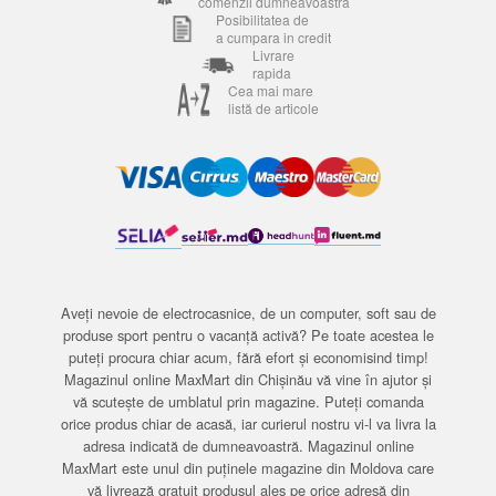
comenzii dumneavoastra
Posibilitatea de
a cumpara in credit
Livrare
rapida
Cea mai mare
listă de articole
Aveți nevoie de electrocasnice, de un computer, soft sau de
produse sport pentru o vacanță activă? Pe toate acestea le
puteți procura chiar acum, fără efort și economisind timp!
Magazinul online MaxMart din Chișinău vă vine în ajutor și
vă scutește de umblatul prin magazine. Puteți comanda
orice produs chiar de acasă, iar curierul nostru vi-l va livra la
adresa indicată de dumneavoastră. Magazinul online
MaxMart este unul din puținele magazine din Moldova care
vă livrează gratuit produsul ales pe orice adresă din