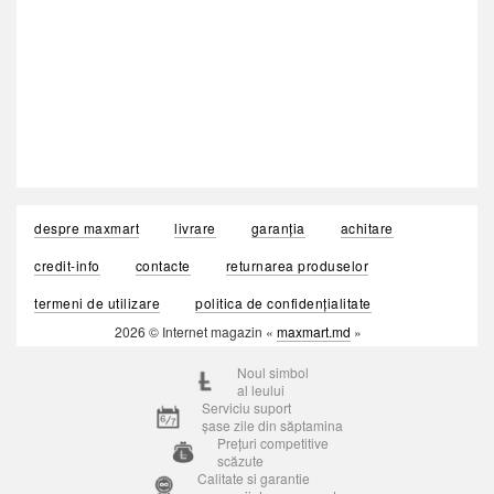
despre maxmart
livrare
garanția
achitare
credit-info
contacte
returnarea produselor
termeni de utilizare
politica de confidențialitate
2026 © Internet magazin «
maxmart.md
»
Noul simbol
al leului
Serviciu suport
șase zile din săptamina
Prețuri competitive
scăzute
Calitate si garantie