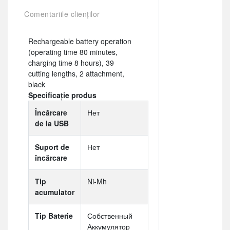
Comentariile clienților
Rechargeable battery operation
(operating time 80 minutes,
charging time 8 hours), 39
cutting lengths, 2 attachment,
black
Specificație produs
Încărcare
Нет
de la USB
Suport de
Нет
încărcare
Tip
Ni-Mh
acumulator
Tip Baterie
Собственный
Аккумулятор