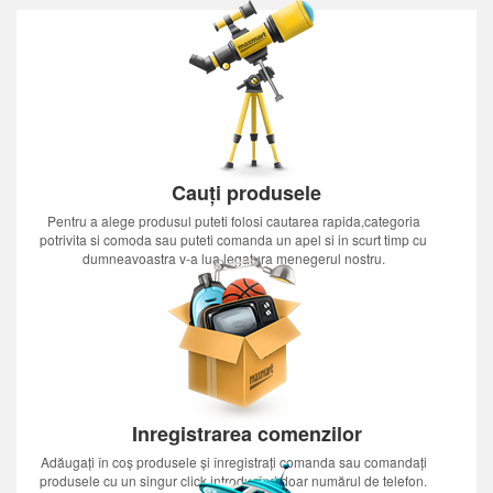
Cauți produsele
Pentru a alege produsul puteti folosi cautarea rapida,categoria
potrivita si comoda sau puteti comanda un apel si in scurt timp cu
dumneavoastra v-a lua legatura menegerul nostru.
Inregistrarea comenzilor
Adăugați în coș produsele și înregistrați comanda sau comandați
produsele cu un singur click introducînd doar numărul de telefon.