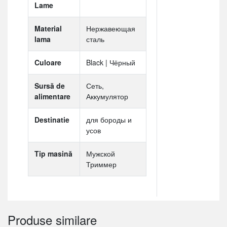
Lame
Material
Нержавеющая
lama
сталь
Culoare
Black | Чёрный
Sursă de
Сеть,
alimentare
Аккумулятор
Destinatie
для бороды и
усов
Tip masină
Мужской
Триммер
Produse similare