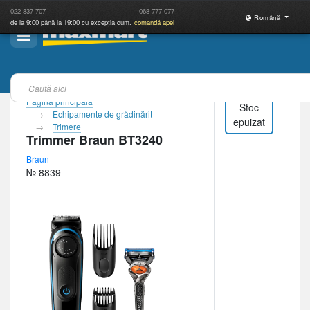
022
837-707
068
777-077
Română
de la 9:00 până la 19:00 cu excepția dum.
comandă apel
Pagina principală
Stoc
Echipamente de grădinărit
epuizat
Trimere
Trimmer Braun BT3240
Braun
№ 8839