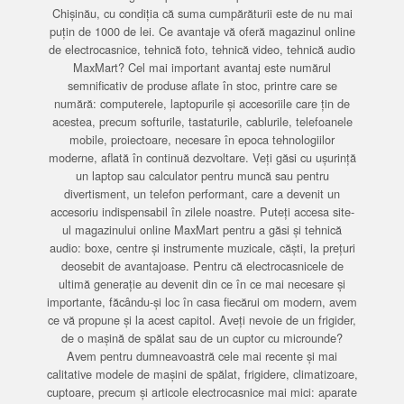
Chișinău, cu condiția că suma cumpărăturii este de nu mai
puțin de 1000 de lei. Ce avantaje vă oferă magazinul online
de electrocasnice, tehnică foto, tehnică video, tehnică audio
MaxMart? Cel mai important avantaj este numărul
semnificativ de produse aflate în stoc, printre care se
numără: computerele, laptopurile și accesoriile care țin de
acestea, precum softurile, tastaturile, cablurile, telefoanele
mobile, proiectoare, necesare în epoca tehnologiilor
moderne, aflată în continuă dezvoltare. Veți găsi cu ușurință
un laptop sau calculator pentru muncă sau pentru
divertisment, un telefon performant, care a devenit un
accesoriu indispensabil în zilele noastre. Puteți accesa site-
ul magazinului online MaxMart pentru a găsi și tehnică
audio: boxe, centre și instrumente muzicale, căști, la prețuri
deosebit de avantajoase. Pentru că electrocasnicele de
ultimă generație au devenit din ce în ce mai necesare și
importante, făcându-și loc în casa fiecărui om modern, avem
ce vă propune și la acest capitol. Aveți nevoie de un frigider,
de o mașină de spălat sau de un cuptor cu microunde?
Avem pentru dumneavoastră cele mai recente și mai
calitative modele de mașini de spălat, frigidere, climatizoare,
cuptoare, precum și articole electrocasnice mai mici: aparate