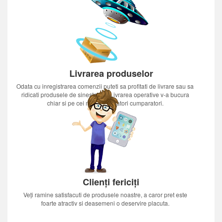
Livrarea produselor
Odata cu inregistrarea comenzii puteti sa profitati de livrare sau sa
ridicati produsele de sinestatator.Livrarea operative v-a bucura
chiar si pe cei mai nerabdatori cumparatori.
Clienți fericiți
Veți ramine satisfacuti de produsele noastre, a caror pret este
foarte atractiv si deasemeni o deservire placuta.