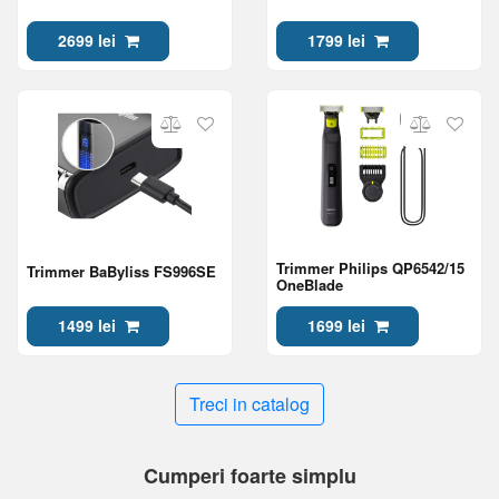
2699 lei
1799 lei
Trimmer Philips QP6542/15
Trimmer BaByliss FS996SE
OneBlade
1499 lei
1699 lei
Treci in catalog
Cumperi foarte simplu