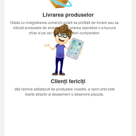
Livrarea produselor
Odata cu inregistrarea comenzii puteti sa profitati de livrare sau sa
ridicati produsele de sinestatator.Livrarea operative v-a bucura
chiar si pe cei mai nerabdatori cumparatori.
Clienți fericiți
Veți ramine satisfacuti de produsele noastre, a caror pret este
foarte atractiv si deasemeni o deservire placuta.