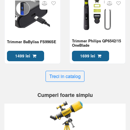
Trimmer Philips QP6542/15
Trimmer BaByliss FS996SE
OneBlade
1499 lei
1699 lei
Treci in catalog
Cumperi foarte simplu