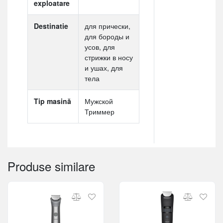
exploatare
Destinatie
для прически,
для бороды и
усов, для
стрижки в носу
и ушах, для
тела
Tip masină
Мужской
Триммер
Produse similare