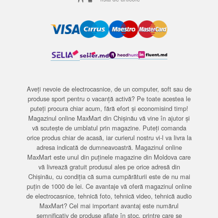
Aveți nevoie de electrocasnice, de un computer, soft sau de
produse sport pentru o vacanță activă? Pe toate acestea le
puteți procura chiar acum, fără efort și economisind timp!
Magazinul online MaxMart din Chișinău vă vine în ajutor și
vă scutește de umblatul prin magazine. Puteți comanda
orice produs chiar de acasă, iar curierul nostru vi-l va livra la
adresa indicată de dumneavoastră. Magazinul online
MaxMart este unul din puținele magazine din Moldova care
vă livrează gratuit produsul ales pe orice adresă din
Chișinău, cu condiția că suma cumpărăturii este de nu mai
puțin de 1000 de lei. Ce avantaje vă oferă magazinul online
de electrocasnice, tehnică foto, tehnică video, tehnică audio
MaxMart? Cel mai important avantaj este numărul
semnificativ de produse aflate în stoc, printre care se