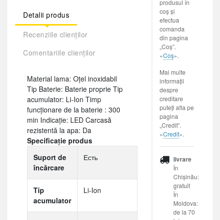
produsul în
coș și
Detalii produs
efectua
comanda
Recenziile clienților
din pagina
„Coș”.
Comentariile clienților
«
Coș
».
Mai multe
Material lama: Oțel inoxidabil
informații
Tip Baterie: Baterie proprie Tip
despre
acumulator: Li-Ion Timp
creditare
puteți afla pe
funcționare de la baterie : 300
pagina
min Indicaţie: LED Carcasă
„Credit”.
rezistentă la apa: Da
«
Credit
».
Specificație produs
Suport de
Есть
livrare
încărcare
În
Chișinău:
gratuit
Tip
Li-Ion
În
acumulator
Moldova:
de la 70