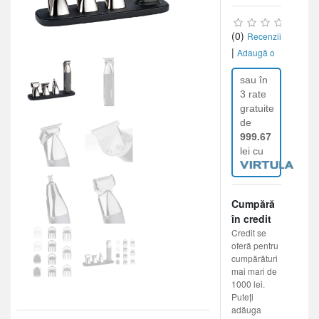
(0)
Recenzii
|
Adaugă o
recenzie
sau în
3 rate
gratuite
de
999.67
lei cu
Cumpără
în credit
Credit se
oferă pentru
cumpărături
mai mari de
1000 lei.
Puteți
adăuga