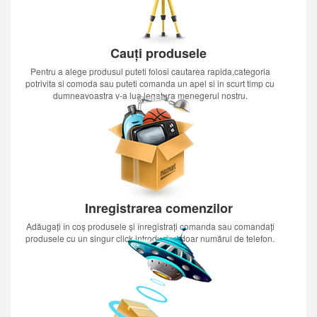
Cauți produsele
Pentru a alege produsul puteti folosi cautarea rapida,categoria
potrivita si comoda sau puteti comanda un apel si in scurt timp cu
dumneavoastra v-a lua legatura menegerul nostru.
Inregistrarea comenzilor
Adăugați în coș produsele și înregistrați comanda sau comandați
produsele cu un singur click introducînd doar numărul de telefon.