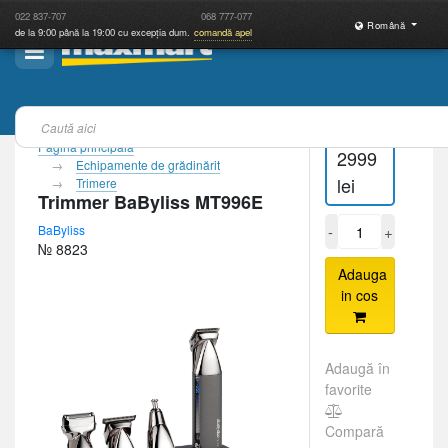
022
837-707
068
777-077
Română
de la 9:00 până la 19:00 cu excepția dum.
comandă apel
Pagina principală
2999
Echipamente de grădinărit
lei
Trimere
Trimmer BaByliss MT996E
-
+
BaByliss
№ 8823
Adauga
in cos
Adaugă în
favorite
Compară