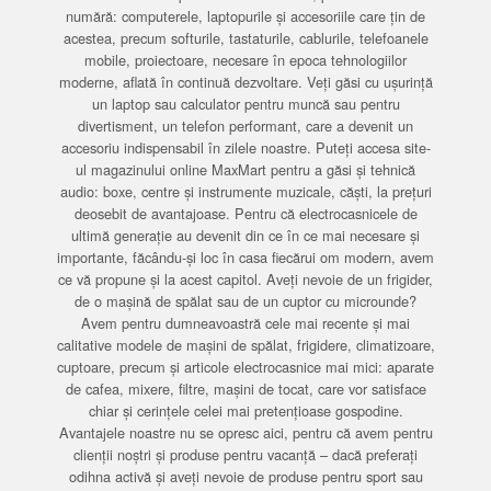
numără: computerele, laptopurile și accesoriile care țin de
acestea, precum softurile, tastaturile, cablurile, telefoanele
mobile, proiectoare, necesare în epoca tehnologiilor
moderne, aflată în continuă dezvoltare. Veți găsi cu ușurință
un laptop sau calculator pentru muncă sau pentru
divertisment, un telefon performant, care a devenit un
accesoriu indispensabil în zilele noastre. Puteți accesa site-
ul magazinului online MaxMart pentru a găsi și tehnică
audio: boxe, centre și instrumente muzicale, căști, la prețuri
deosebit de avantajoase. Pentru că electrocasnicele de
ultimă generație au devenit din ce în ce mai necesare și
importante, făcându-și loc în casa fiecărui om modern, avem
ce vă propune și la acest capitol. Aveți nevoie de un frigider,
de o mașină de spălat sau de un cuptor cu microunde?
Avem pentru dumneavoastră cele mai recente și mai
calitative modele de mașini de spălat, frigidere, climatizoare,
cuptoare, precum și articole electrocasnice mai mici: aparate
de cafea, mixere, filtre, mașini de tocat, care vor satisface
chiar și cerințele celei mai pretențioase gospodine.
Avantajele noastre nu se opresc aici, pentru că avem pentru
clienții noștri și produse pentru vacanță – dacă preferați
odihna activă și aveți nevoie de produse pentru sport sau