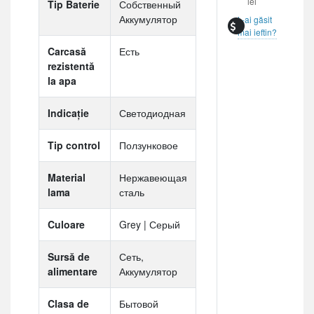
lei
Tip Baterie
Собственный
Аккумулятор
L-ai găsit
mai ieftin?
Carcasă
Есть
rezistentă
la apa
Indicaţie
Светодиодная
Tip control
Ползунковое
Material
Нержавеющая
lama
сталь
Culoare
Grey | Серый
Sursă de
Сеть,
alimentare
Аккумулятор
Clasa de
Бытовой