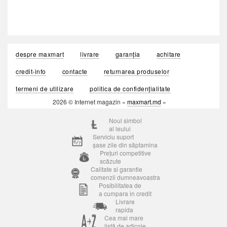
despre maxmart
livrare
garanția
achitare
credit-info
contacte
returnarea produselor
termeni de utilizare
politica de confidențialitate
2026 © Internet magazin «
maxmart.md
»
Noul simbol
al leului
Serviciu suport
șase zile din săptamina
Prețuri competitive
scăzute
Calitate si garantie
comenzii dumneavoastra
Posibilitatea de
a cumpara in credit
Livrare
rapida
Cea mai mare
listă de articole