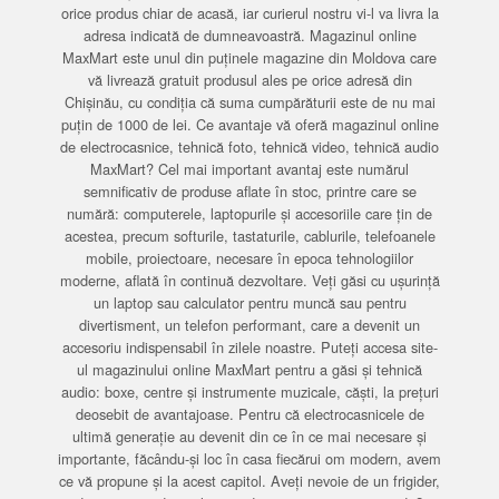
orice produs chiar de acasă, iar curierul nostru vi-l va livra la
adresa indicată de dumneavoastră. Magazinul online
MaxMart este unul din puținele magazine din Moldova care
vă livrează gratuit produsul ales pe orice adresă din
Chișinău, cu condiția că suma cumpărăturii este de nu mai
puțin de 1000 de lei. Ce avantaje vă oferă magazinul online
de electrocasnice, tehnică foto, tehnică video, tehnică audio
MaxMart? Cel mai important avantaj este numărul
semnificativ de produse aflate în stoc, printre care se
numără: computerele, laptopurile și accesoriile care țin de
acestea, precum softurile, tastaturile, cablurile, telefoanele
mobile, proiectoare, necesare în epoca tehnologiilor
moderne, aflată în continuă dezvoltare. Veți găsi cu ușurință
un laptop sau calculator pentru muncă sau pentru
divertisment, un telefon performant, care a devenit un
accesoriu indispensabil în zilele noastre. Puteți accesa site-
ul magazinului online MaxMart pentru a găsi și tehnică
audio: boxe, centre și instrumente muzicale, căști, la prețuri
deosebit de avantajoase. Pentru că electrocasnicele de
ultimă generație au devenit din ce în ce mai necesare și
importante, făcându-și loc în casa fiecărui om modern, avem
ce vă propune și la acest capitol. Aveți nevoie de un frigider,