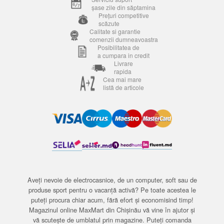
șase zile din săptamina
Prețuri competitive
scăzute
Calitate si garantie
comenzii dumneavoastra
Posibilitatea de
a cumpara in credit
Livrare
rapida
Cea mai mare
listă de articole
Aveți nevoie de electrocasnice, de un computer, soft sau de
produse sport pentru o vacanță activă? Pe toate acestea le
puteți procura chiar acum, fără efort și economisind timp!
Magazinul online MaxMart din Chișinău vă vine în ajutor și
vă scutește de umblatul prin magazine. Puteți comanda