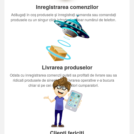
Inregistrarea comenzilor
Adăugați în coș produsele și înregistrați comanda sau comandați
produsele cu un singur click introducînd doar numărul de telefon.
Livrarea produselor
Odata cu inregistrarea comenzii puteti sa profitati de livrare sau sa
ridicati produsele de sinestatator.Livrarea operative v-a bucura
chiar si pe cei mai nerabdatori cumparatori.
Clienți fericiți