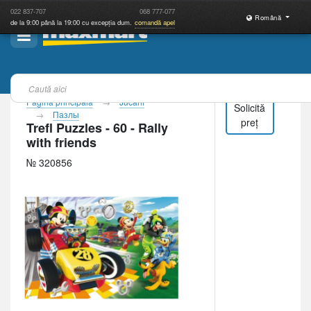
022
837-707
068
777-077
Română
de la 9:00 până la 19:00 cu excepția dum.
comandă apel
Pagina principală
Jucării
Solicită
Пазлы
preț
Trefl Puzzles - 60 - Rally
with friends
№ 320856