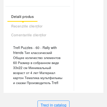
Detalii produs
Recenziile clienților
Comentariile clienților
Trefl Puzzles - 60 - Rally with
friends Тип классический
Общее количество элементов
60 Размер в собранном виде
33x22 см Минимальный
возраст от 4 лет Материал
картон Тематика мультфильмы
и сказки Производитель Trefl
Treci in catalog