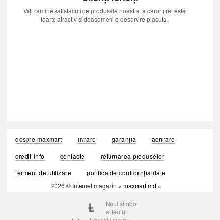
Veți ramine satisfacuti de produsele noastre, a caror pret este
foarte atractiv si deasemeni o deservire placuta.
despre maxmart
livrare
garanția
achitare
credit-info
contacte
returnarea produselor
termeni de utilizare
politica de confidențialitate
2026 © Internet magazin «
maxmart.md
»
Noul simbol
al leului
Serviciu suport