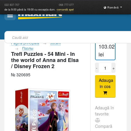
022
837-707
068
777-077
Română
de la 9:00 până la 19:00 cu excepția dum.
comandă apel
Pagina principală
Jucării
103.02
Пазлы
Trefl Puzzles - 54 Mini - In
lei
the world of Anna and Elsa
/ Disney Frozen 2
-
+
№ 320695
Adauga
in cos
Adaugă în
favorite
Compară