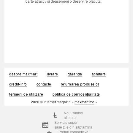
foarte atractiv si deasemeni o deservire placuta.
despre maxmart
livrare
garanția
achitare
credit-info
contacte
returnarea produselor
termeni de utilizare
politica de confidențialitate
2026 © Internet magazin «
maxmart.md
»
Noul simbol
al leului
Serviciu suport
șase zile din săptamina
Prețuri competitive