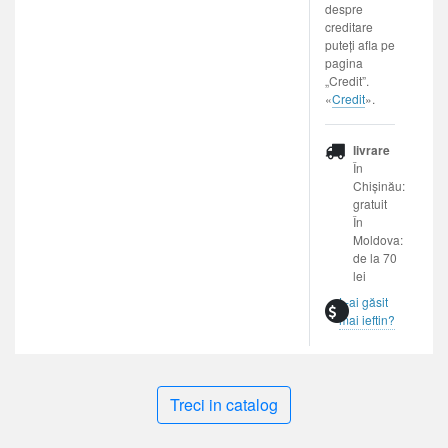
despre
creditare
puteți afla pe
pagina
„Credit”.
«
Credit
».
livrare
În
Chișinău:
gratuit
În
Moldova:
de la 70
lei
L-ai găsit
mai ieftin?
Treci in catalog