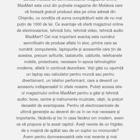
MaxMart este unul din puținele magazine din Moldova care
vă livrează gratuit produsul ales pe orice adresă din
Chișinău, cu condiția că suma cumpărăturii este de nu mai
puțin de 1000 de lei. Ce avantaje vă oferă magazinul online
de electrocasnice, tehnică foto, tehnică video, tehnică audio
MaxMart? Cel mai important avantaj este numărul
semnificativ de produse aflate în stoc, printre care se
numără: computerele, laptopurile și accesoriile care țin de
acestea, precum softurile, tastaturile, cablurile, telefoanele
mobile, proiectoare, necesare în epoca tehnologiilor
moderne, aflată în continuă dezvoltare. Veți găsi cu ușurință
un laptop sau calculator pentru muncă sau pentru
divertisment, un telefon performant, care a devenit un
accesoriu indispensabil în zilele noastre. Puteți accesa site-
ul magazinului online MaxMart pentru a găsi și tehnică
audio: boxe, centre și instrumente muzicale, căști, la prețuri
deosebit de avantajoase. Pentru că electrocasnicele de
ultimă generație au devenit din ce în ce mai necesare și
importante, făcându-și loc în casa fiecărui om modern, avem
ce vă propune și la acest capitol. Aveți nevoie de un frigider,
de o mașină de spălat sau de un cuptor cu microunde?
Avem pentru dumneavoastră cele mai recente și mai