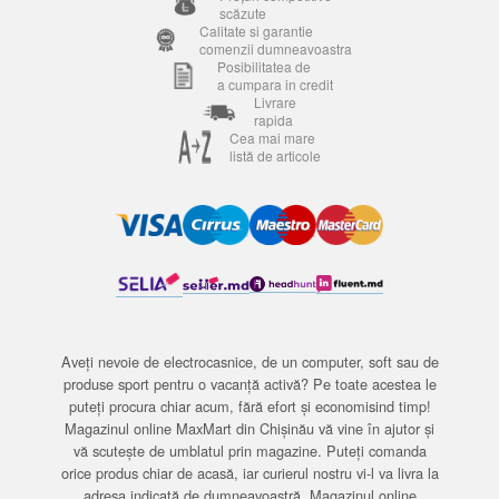
scăzute
Calitate si garantie
comenzii dumneavoastra
Posibilitatea de
a cumpara in credit
Livrare
rapida
Cea mai mare
listă de articole
Aveți nevoie de electrocasnice, de un computer, soft sau de
produse sport pentru o vacanță activă? Pe toate acestea le
puteți procura chiar acum, fără efort și economisind timp!
Magazinul online MaxMart din Chișinău vă vine în ajutor și
vă scutește de umblatul prin magazine. Puteți comanda
orice produs chiar de acasă, iar curierul nostru vi-l va livra la
adresa indicată de dumneavoastră. Magazinul online