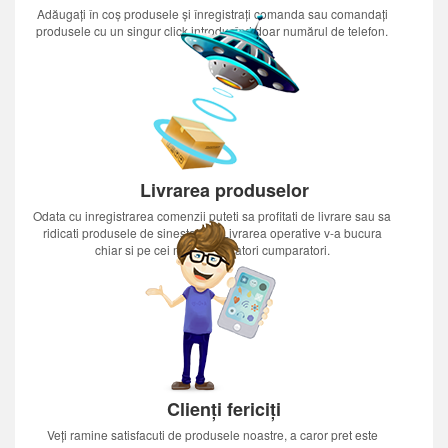
Adăugați în coș produsele și înregistrați comanda sau comandați
produsele cu un singur click introducînd doar numărul de telefon.
Livrarea produselor
Odata cu inregistrarea comenzii puteti sa profitati de livrare sau sa
ridicati produsele de sinestatator.Livrarea operative v-a bucura
chiar si pe cei mai nerabdatori cumparatori.
Clienți fericiți
Veți ramine satisfacuti de produsele noastre, a caror pret este