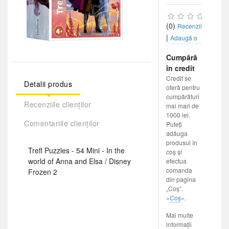
(0)
Recenzii
|
Adaugă o
recenzie
Cumpără
în credit
Credit se
Detalii produs
oferă pentru
cumpărături
Recenziile clienților
mai mari de
1000 lei.
Comentariile clienților
Puteți
adăuga
produsul în
Trefl Puzzles - 54 Mini - In the
coș și
world of Anna and Elsa / Disney
efectua
comanda
Frozen 2
din pagina
„Coș”.
«
Coș
».
Mai multe
informații