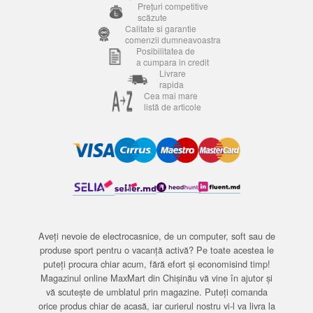
Prețuri competitive
scăzute
Calitate si garantie
comenzii dumneavoastra
Posibilitatea de
a cumpara in credit
Livrare
rapida
Cea mai mare
listă de articole
Aveți nevoie de electrocasnice, de un computer, soft sau de
produse sport pentru o vacanță activă? Pe toate acestea le
puteți procura chiar acum, fără efort și economisind timp!
Magazinul online MaxMart din Chișinău vă vine în ajutor și
vă scutește de umblatul prin magazine. Puteți comanda
orice produs chiar de acasă, iar curierul nostru vi-l va livra la