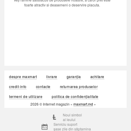
foarte atractiv si deasemeni o deservire placuta.
despre maxmart
livrare
garanția
achitare
credit-info
contacte
returnarea produselor
termeni de utilizare
politica de confidențialitate
2026 © Internet magazin «
maxmart.md
»
Noul simbol
al leului
Serviciu suport
șase zile din săptamina