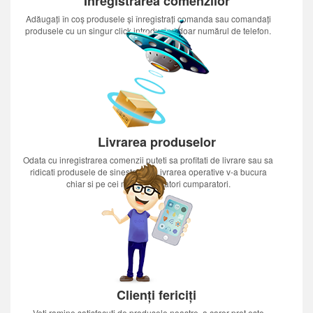
Inregistrarea comenzilor
Adăugați în coș produsele și înregistrați comanda sau comandați
produsele cu un singur click introducînd doar numărul de telefon.
Livrarea produselor
Odata cu inregistrarea comenzii puteti sa profitati de livrare sau sa
ridicati produsele de sinestatator.Livrarea operative v-a bucura
chiar si pe cei mai nerabdatori cumparatori.
Clienți fericiți
Veți ramine satisfacuti de produsele noastre, a caror pret este