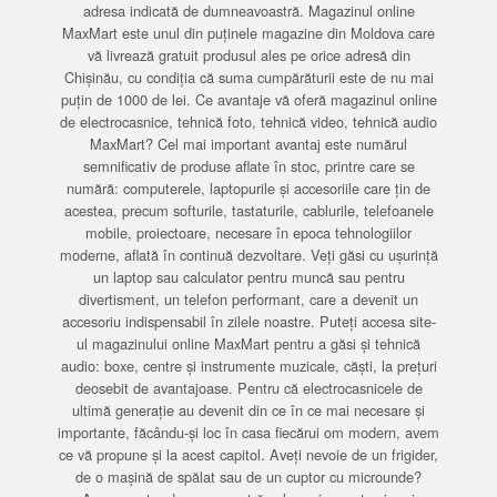
adresa indicată de dumneavoastră. Magazinul online
MaxMart este unul din puținele magazine din Moldova care
vă livrează gratuit produsul ales pe orice adresă din
Chișinău, cu condiția că suma cumpărăturii este de nu mai
puțin de 1000 de lei. Ce avantaje vă oferă magazinul online
de electrocasnice, tehnică foto, tehnică video, tehnică audio
MaxMart? Cel mai important avantaj este numărul
semnificativ de produse aflate în stoc, printre care se
numără: computerele, laptopurile și accesoriile care țin de
acestea, precum softurile, tastaturile, cablurile, telefoanele
mobile, proiectoare, necesare în epoca tehnologiilor
moderne, aflată în continuă dezvoltare. Veți găsi cu ușurință
un laptop sau calculator pentru muncă sau pentru
divertisment, un telefon performant, care a devenit un
accesoriu indispensabil în zilele noastre. Puteți accesa site-
ul magazinului online MaxMart pentru a găsi și tehnică
audio: boxe, centre și instrumente muzicale, căști, la prețuri
deosebit de avantajoase. Pentru că electrocasnicele de
ultimă generație au devenit din ce în ce mai necesare și
importante, făcându-și loc în casa fiecărui om modern, avem
ce vă propune și la acest capitol. Aveți nevoie de un frigider,
de o mașină de spălat sau de un cuptor cu microunde?