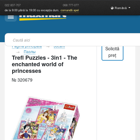
022
837-707
068
777-077
Română
de la 9:00 până la 19:00 cu excepția dum.
comandă apel
Pagina principală
Jucării
Solicită
Пазлы
preț
Trefl Puzzles - 3in1 - The
enchanted world of
princesses
№ 320679