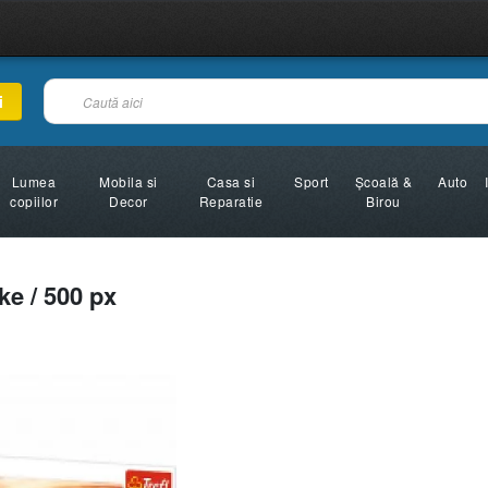
i
Lumea
Mobila si
Casa si
Sport
Şcoală &
Auto
copiilor
Decor
Reparatie
Birou
ake / 500 px