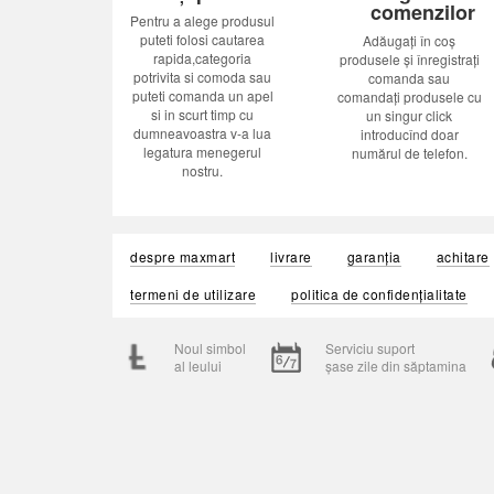
comenzilor
Pentru a alege produsul
puteti folosi cautarea
Adăugați în coș
rapida,categoria
produsele și înregistrați
potrivita si comoda sau
comanda sau
puteti comanda un apel
comandați produsele cu
si in scurt timp cu
un singur click
dumneavoastra v-a lua
introducînd doar
legatura menegerul
numărul de telefon.
nostru.
despre maxmart
livrare
garanția
achitare
termeni de utilizare
politica de confidențialitate
Noul simbol
Serviciu suport
al leului
șase zile din săptamina