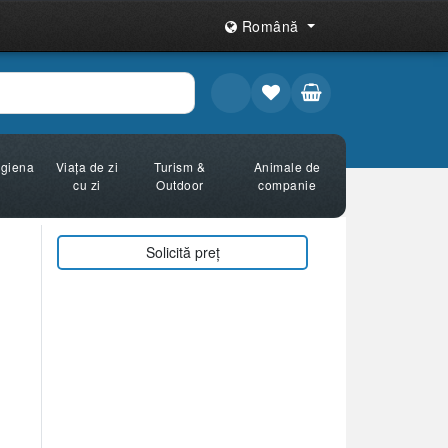
Română
Igiena
Viața de zi
Turism &
Animale de
cu zi
Outdoor
companie
Solicită preț