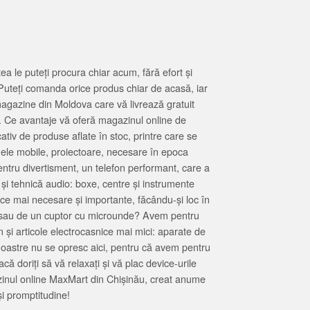
 le puteți procura chiar acum, fără efort și
Puteți comanda orice produs chiar de acasă, iar
magazine din Moldova care vă livrează gratuit
. Ce avantaje vă oferă magazinul online de
tiv de produse aflate în stoc, printre care se
oanele mobile, proiectoare, necesare în epoca
entru divertisment, un telefon performant, care a
 și tehnică audio: boxe, centre și instrumente
 ce mai necesare și importante, făcându-și loc în
at sau de un cuptor cu microunde? Avem pentru
 și articole electrocasnice mai mici: aparate de
e noastre nu se opresc aici, pentru că avem pentru
ă doriți să vă relaxați și vă plac device-urile
zinul online MaxMart din Chișinău, creat anume
i promptitudine!