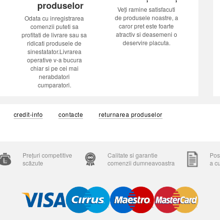
produselor
Veți ramine satisfacuti
de produsele noastre, a
Odata cu inregistrarea
caror pret este foarte
comenzii puteti sa
atractiv si deasemeni o
profitati de livrare sau sa
deservire placuta.
ridicati produsele de
sinestatator.Livrarea
operative v-a bucura
chiar si pe cei mai
nerabdatori
cumparatori.
credit-info
contacte
returnarea produselor
Prețuri competitive
Calitate si garantie
Posi
scăzute
comenzii dumneavoastra
a c