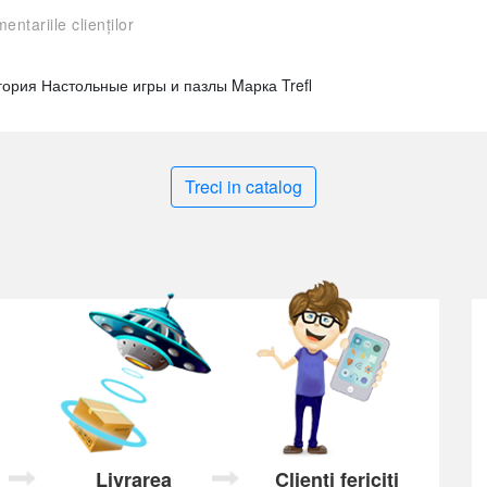
entariile clienților
атегория Настольные игры и пазлы Mарка Trefl
Treci in catalog
Livrarea
Clienți fericiți