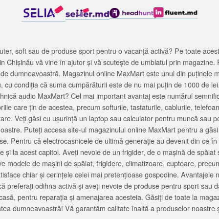
ter, soft sau de produse sport pentru o vacanță activă? Pe toate acestea
 Chișinău vă vine în ajutor și vă scutește de umblatul prin magazine. 
cată de dumneavoastră. Magazinul online MaxMart este unul din puținele 
u, cu condiția că suma cumpărăturii este de nu mai puțin de 1000 de lei
tehnică audio MaxMart? Cel mai important avantaj este numărul semnifica
ile care țin de acestea, precum softurile, tastaturile, cablurile, telef
tare. Veți găsi cu ușurință un laptop sau calculator pentru muncă sau p
noastre. Puteți accesa site-ul magazinului online MaxMart pentru a găsi
ase. Pentru că electrocasnicele de ultimă generație au devenit din ce în
și la acest capitol. Aveți nevoie de un frigider, de o mașină de spăl
e modele de mașini de spălat, frigidere, climatizoare, cuptoare, precum
satisface chiar și cerințele celei mai pretențioase gospodine. Avantajel
că preferați odihna activă și aveți nevoie de produse pentru sport sau dac
casă, pentru reparația și amenajarea acesteia. Găsiți de toate la maga
tea dumneavoastră! Vă garantăm calitate înaltă a produselor noastre ș