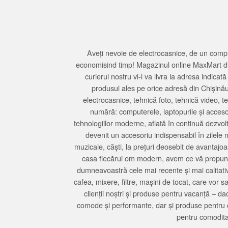
Aveți nevoie de electrocasnice, de un compu
economisind timp! Magazinul online MaxMart din
curierul nostru vi-l va livra la adresa indi
produsul ales pe orice adresă din Chișină
electrocasnice, tehnică foto, tehnică video, 
numără: computerele, laptopurile și accesori
tehnologiilor moderne, aflată în continuă dezvol
devenit un accesoriu indispensabil în zilele 
muzicale, căști, la prețuri deosebit de avantajo
casa fiecărui om modern, avem ce vă propune 
dumneavoastră cele mai recente și mai calitativ
cafea, mixere, filtre, mașini de tocat, care vor 
clienții noștri și produse pentru vacanță – da
comode și performante, dar și produse pentru 
pentru comodita