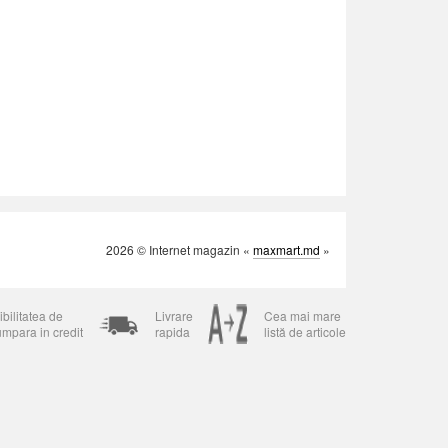
2026 © Internet magazin «
maxmart.md
»
bilitatea de
Livrare
Cea mai mare
umpara in credit
rapida
listă de articole