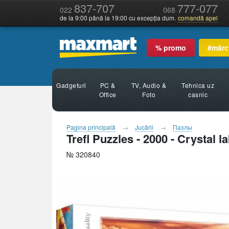
837-707
777-077
022
068
de la 9:00 până la 19:00 cu excepția dum.
comandă apel
% promo
#mărc
Gadgeturi
PC &
TV, Audio &
Tehnica uz
Office
Foto
casnic
Pagina principală
Jucării
Пазлы
Trefl Puzzles - 2000 - Crystal l
№ 320840