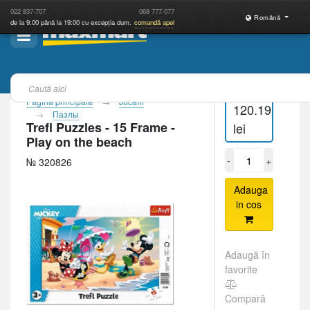
022
837-707
068
777-077
Română
de la 9:00 până la 19:00 cu excepția dum.
comandă apel
Pagina principală
Jucării
120.19
Пазлы
Trefl Puzzles - 15 Frame -
lei
Play on the beach
-
+
№ 320826
Adauga
in cos
Adaugă în
favorite
Compară