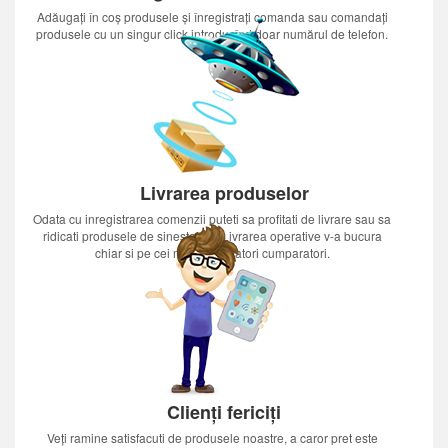
Adăugați în coș produsele și înregistrați comanda sau comandați
produsele cu un singur click introducînd doar numărul de telefon.
Livrarea produselor
Odata cu inregistrarea comenzii puteti sa profitati de livrare sau sa
ridicati produsele de sinestatator.Livrarea operative v-a bucura
chiar si pe cei mai nerabdatori cumparatori.
Clienți fericiți
Veți ramine satisfacuti de produsele noastre, a caror pret este