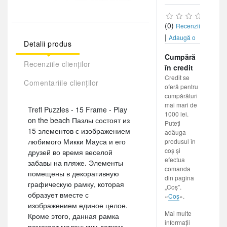
(0)
Recenzii
|
Adaugă o
Detalii produs
recenzie
Cumpără
Recenziile clienților
în credit
Credit se
Comentariile clienților
oferă pentru
cumpărături
mai mari de
Trefl Puzzles - 15 Frame - Play
1000 lei.
on the beach Пазлы состоят из
Puteți
15 элементов с изображением
adăuga
любимого Микки Мауса и его
produsul în
coș și
друзей во время веселой
efectua
забавы на пляже. Элементы
comanda
помещены в декоративную
din pagina
графическую рамку, которая
„Coș”.
образует вместе с
«
Coș
».
изображением единое целое.
Mai multe
Кроме этого, данная рамка
informații
помогает маленьким деткам