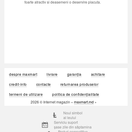
foarte atractiv si deasemeni o deservire placuta.
despre maxmart
livrare
garanția
achitare
credit-info
contacte
returnarea produselor
termeni de utilizare
politica de confidențialitate
2026 © Internet magazin «
maxmart.md
»
Noul simbol
al leului
Serviciu suport
șase zile din săptamina
Prețuri competitive