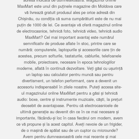
MaxMart este unul din puținele magazine din Moldova care
vă livrează gratuit produsul ales pe orice adresă din
Chișinău, cu condiția că suma cumpărăturii este de nu mai
puțin de 1000 de lei. Ce avantaje vă oferă magazinul online
de electrocasnice, tehnică foto, tehnică video, tehnică audio
MaxMart? Cel mai important avantaj este numărul
semnificativ de produse aflate în stoc, printre care se
numără: computerele, laptopurile și accesoriile care țin de
acestea, precum softurile, tastaturile, cablurile, telefoanele
mobile, proiectoare, necesare în epoca tehnologiilor
moderne, aflată în continuă dezvoltare. Veți găsi cu ușurință
un laptop sau calculator pentru muncă sau pentru
divertisment, un telefon performant, care a devenit un
accesoriu indispensabil în zilele noastre. Puteți accesa site-
ul magazinului online MaxMart pentru a găsi și tehnică
audio: boxe, centre și instrumente muzicale, căști, la prețuri
deosebit de avantajoase. Pentru că electrocasnicele de
ultimă generație au devenit din ce în ce mai necesare și
importante, făcându-și loc în casa fiecărui om modern, avem
ce vă propune și la acest capitol. Aveți nevoie de un frigider,
de o mașină de spălat sau de un cuptor cu microunde?
Avem pentru dumneavoastră cele mai recente și mai