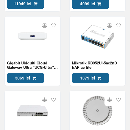
WAN/LAN, 8x1GE RJ45
WAN, 1xGbit SFP LAN/WAN,
11949 lei
4099 lei
WAN/LAN, 2xUSB3.0
USB3.0
Gigabit Ubiquiti Cloud
Mikrotik RB952Ui-5ac2nD
Gateway Ultra "UCG-Ultra",
hAP ac lite
2.5G WAN, 4xGbit LAN,
16Gb Storage, RAM 3Gb,
3069 lei
1379 lei
UniFi Controller, USB-C
Power