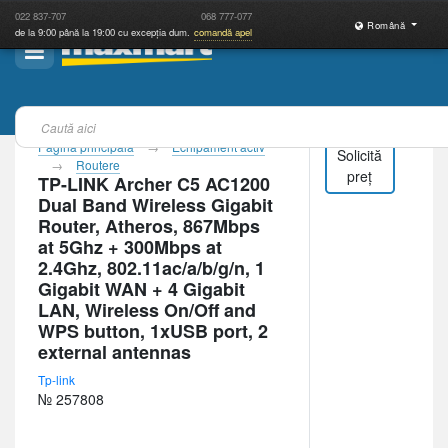
022
837-707
068
777-077
Română
de la 9:00 până la 19:00 cu excepția dum.
comandă apel
Pagina principală
Echipament activ
Solicită
Routere
preț
TP-LINK Archer C5 AC1200
Dual Band Wireless Gigabit
Router, Atheros, 867Mbps
at 5Ghz + 300Mbps at
2.4Ghz, 802.11ac/a/b/g/n, 1
Gigabit WAN + 4 Gigabit
LAN, Wireless On/Off and
WPS button, 1xUSB port, 2
external antennas
Tp-link
№ 257808