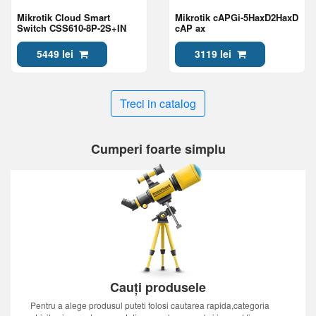
Mikrotik Cloud Smart
Mikrotik cAPGi-5HaxD2HaxD
Switch CSS610-8P-2S+IN
cAP ax
5449 lei
3119 lei
Treci in catalog
Cumperi foarte simplu
Cauți produsele
Pentru a alege produsul puteti folosi cautarea rapida,categoria