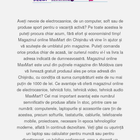
Aveți nevoie de electrocasnice, de un computer, soft sau de
produse sport pentru o vacanță activă? Pe toate acestea le
puteți procura chiar acum, fără efort și economisind timp!
Magazinul online MaxMart din Chișinău vă vine în ajutor și
vă scutește de umblatul prin magazine. Puteți comanda
orice produs chiar de acasă, iar curierul nostru vi-l va livra la
adresa indicată de dumneavoastră. Magazinul online
MaxMart este unul din puținele magazine din Moldova care
vă livrează gratuit produsul ales pe orice adresă din
Chișinău, cu condiția că suma cumpărăturii este de nu mai
puțin de 1000 de lei. Ce avantaje vă oferă magazinul online
de electrocasnice, tehnică foto, tehnică video, tehnică audio
MaxMart? Cel mai important avantaj este numărul
semnificativ de produse aflate în stoc, printre care se
numără: computerele, laptopurile și accesoriile care țin de
acestea, precum softurile, tastaturile, cablurile, telefoanele
mobile, proiectoare, necesare în epoca tehnologiilor
moderne, aflată în continuă dezvoltare. Veți găsi cu ușurință
un laptop sau calculator pentru muncă sau pentru
divertisment, un telefon performant, care a devenit un