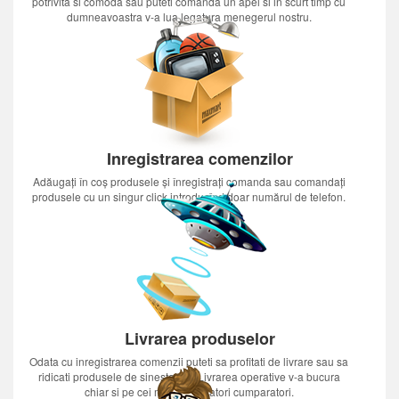
potrivita si comoda sau puteti comanda un apel si in scurt timp cu
dumneavoastra v-a lua legatura menegerul nostru.
Inregistrarea comenzilor
Adăugați în coș produsele și înregistrați comanda sau comandați
produsele cu un singur click introducînd doar numărul de telefon.
Livrarea produselor
Odata cu inregistrarea comenzii puteti sa profitati de livrare sau sa
ridicati produsele de sinestatator.Livrarea operative v-a bucura
chiar si pe cei mai nerabdatori cumparatori.