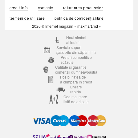
credit-info
contacte
returnarea produselor
termeni de utilizare
politica de confidențialitate
2026 © Internet magazin «
maxmart.md
»
Noul simbol
al leului
Serviciu suport
șase zile din săptamina
Prețuri competitive
scăzute
Calitate si garantie
comenzii dumneavoastra
Posibilitatea de
a cumpara in credit
Livrare
rapida
Cea mai mare
listă de articole