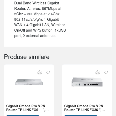
Dual Band Wireless Gigabit
Router, Atheros, 867Mbps at
5Ghz + 300Mbps at 2.4Ghz,
802.11ac/a/b/g/n, 1 Gigabit
WAN + 4 Gigabit LAN, Wireless
On/Off and WPS button, 1xUSB
port, 2 external antennas
Produse similare
Gigabit Omada Pro VPN
Gigabit Omada Pro VPN
Router TP-LINK "G611 ",
Router TP-LINK "G36 ",
2x10GE SFP+, 1x1GE SFP
4xGbit WAN/LAN, 1x Gbit