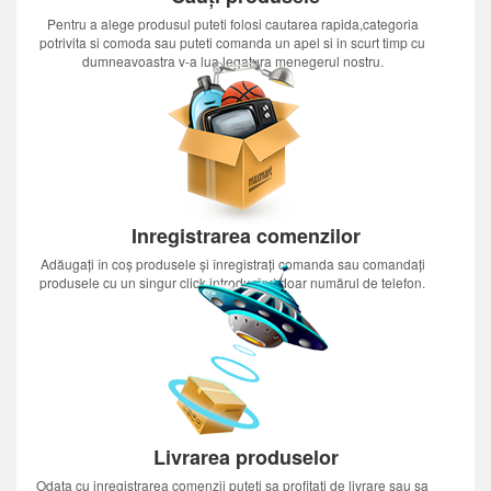
Pentru a alege produsul puteti folosi cautarea rapida,categoria
potrivita si comoda sau puteti comanda un apel si in scurt timp cu
dumneavoastra v-a lua legatura menegerul nostru.
Inregistrarea comenzilor
Adăugați în coș produsele și înregistrați comanda sau comandați
produsele cu un singur click introducînd doar numărul de telefon.
Livrarea produselor
Odata cu inregistrarea comenzii puteti sa profitati de livrare sau sa