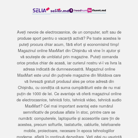
Aveți nevoie de electrocasnice, de un computer, soft sau de
produse sport pentru o vacanță activă? Pe toate acestea le
puteți procura chiar acum, fără efort și economisind timp!
Magazinul online MaxMart din Chișinău vă vine în ajutor și
vă scutește de umblatul prin magazine. Puteți comanda
orice produs chiar de acasă, iar curierul nostru vi-l va livra la
adresa indicată de dumneavoastră. Magazinul online
MaxMart este unul din puținele magazine din Moldova care
vă livrează gratuit produsul ales pe orice adresă din
Chișinău, cu condiția că suma cumpărăturii este de nu mai
puțin de 1000 de lei. Ce avantaje vă oferă magazinul online
de electrocasnice, tehnică foto, tehnică video, tehnică audio
MaxMart? Cel mai important avantaj este numărul
semnificativ de produse aflate în stoc, printre care se
numără: computerele, laptopurile și accesoriile care țin de
acestea, precum softurile, tastaturile, cablurile, telefoanele
mobile, proiectoare, necesare în epoca tehnologiilor
moderne, aflată în continuă dezvoltare. Veți găsi cu ușurință