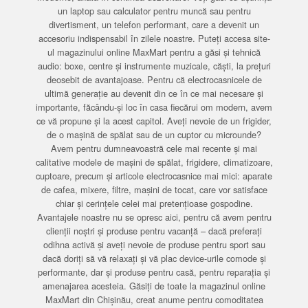
un laptop sau calculator pentru muncă sau pentru
divertisment, un telefon performant, care a devenit un
accesoriu indispensabil în zilele noastre. Puteți accesa site-
ul magazinului online MaxMart pentru a găsi și tehnică
audio: boxe, centre și instrumente muzicale, căști, la prețuri
deosebit de avantajoase. Pentru că electrocasnicele de
ultimă generație au devenit din ce în ce mai necesare și
importante, făcându-și loc în casa fiecărui om modern, avem
ce vă propune și la acest capitol. Aveți nevoie de un frigider,
de o mașină de spălat sau de un cuptor cu microunde?
Avem pentru dumneavoastră cele mai recente și mai
calitative modele de mașini de spălat, frigidere, climatizoare,
cuptoare, precum și articole electrocasnice mai mici: aparate
de cafea, mixere, filtre, mașini de tocat, care vor satisface
chiar și cerințele celei mai pretențioase gospodine.
Avantajele noastre nu se opresc aici, pentru că avem pentru
clienții noștri și produse pentru vacanță – dacă preferați
odihna activă și aveți nevoie de produse pentru sport sau
dacă doriți să vă relaxați și vă plac device-urile comode și
performante, dar și produse pentru casă, pentru reparația și
amenajarea acesteia. Găsiți de toate la magazinul online
MaxMart din Chișinău, creat anume pentru comoditatea