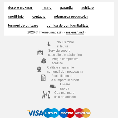
despre maxmart
livrare
garanția
achitare
credit-info
contacte
returnarea produselor
termeni de utilizare
politica de confidențialitate
2026 © Internet magazin «
maxmart.md
»
Noul simbol
al leului
Serviciu suport
șase zile din săptamina
Prețuri competitive
scăzute
Calitate si garantie
comenzii dumneavoastra
Posibilitatea de
a cumpara in credit
Livrare
rapida
Cea mai mare
listă de articole