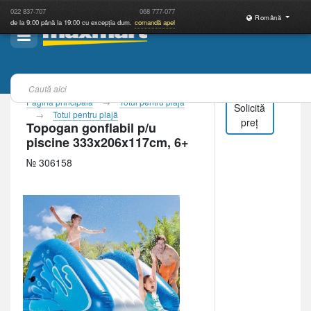
022
837-707
068
777-077
Română
de la 9:00 până la 19:00 cu excepția dum.
comandă apel
Pagina principală
Totul pentru plajă
Solicită
Totul pentru plajă
preț
Topogan gonflabil p/u
piscine 333x206x117cm, 6+
№ 306158