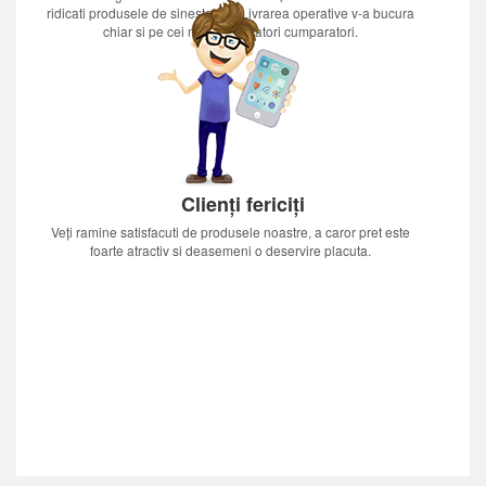
ridicati produsele de sinestatator.Livrarea operative v-a bucura
chiar si pe cei mai nerabdatori cumparatori.
Clienți fericiți
Veți ramine satisfacuti de produsele noastre, a caror pret este
foarte atractiv si deasemeni o deservire placuta.