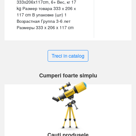
333x206x117cm, 6+ Вес, кг 17
kg Размер товара 333 х 206 х
117 cm В упаковке (шт) 1
Возрастная Группа 3-6 лет
Размеры 333 x 206 x 117 cm
Treci in catalog
Cumperi foarte simplu
Cauți produsele