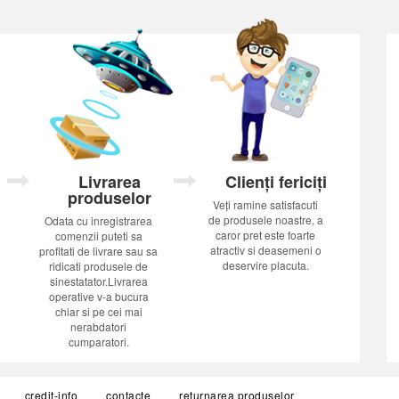
Livrarea
Clienți fericiți
produselor
Veți ramine satisfacuti
de produsele noastre, a
Odata cu inregistrarea
caror pret este foarte
comenzii puteti sa
atractiv si deasemeni o
profitati de livrare sau sa
deservire placuta.
ridicati produsele de
sinestatator.Livrarea
operative v-a bucura
chiar si pe cei mai
nerabdatori
cumparatori.
credit-info
contacte
returnarea produselor