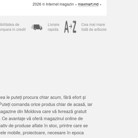
2026 © Internet magazin «
maxmart.md
»
bilitatea de
Livrare
Cea mai mare
umpara in credit
rapida
listă de articole
 le puteți procura chiar acum, fără efort și
Puteți comanda orice produs chiar de acasă, iar
magazine din Moldova care vă livrează gratuit
. Ce avantaje vă oferă magazinul online de
tiv de produse aflate în stoc, printre care se
oanele mobile, proiectoare, necesare în epoca