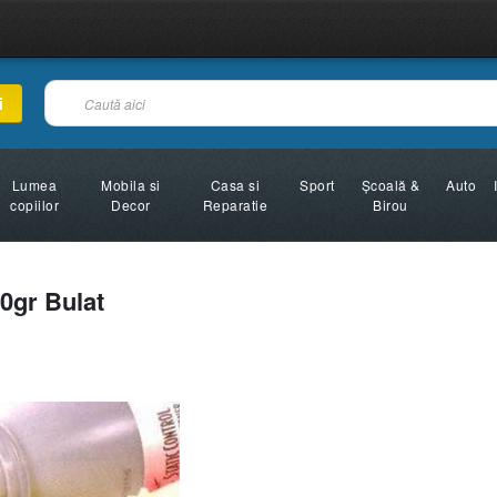
i
Lumea
Mobila si
Casa si
Sport
Şcoală &
Auto
copiilor
Decor
Reparatie
Birou
0gr Bulat