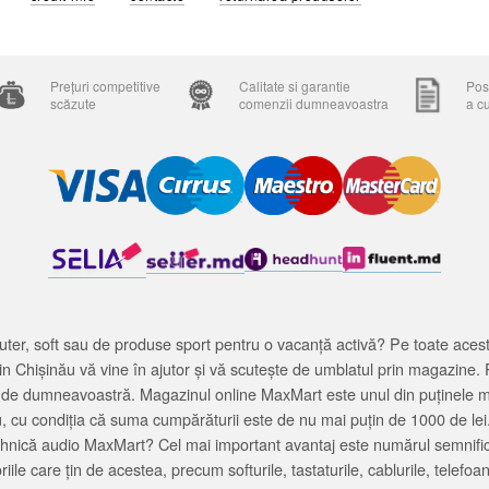
Prețuri competitive
Calitate si garantie
Posi
scăzute
comenzii dumneavoastra
a c
ter, soft sau de produse sport pentru o vacanță activă? Pe toate acestea
 Chișinău vă vine în ajutor și vă scutește de umblatul prin magazine. 
cată de dumneavoastră. Magazinul online MaxMart este unul din puținele 
u, cu condiția că suma cumpărăturii este de nu mai puțin de 1000 de lei
tehnică audio MaxMart? Cel mai important avantaj este numărul semnifica
ile care țin de acestea, precum softurile, tastaturile, cablurile, telef