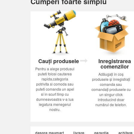
Cumperi foarte simplu
Cauți produsele
Inregistrarea
comenzilor
Pentru a alege produsul
puteti folosi cautarea
Adăugați în coș
rapida,categoria
produsele și înregistrați
potrivita si comoda sau
comanda sau
puteti comanda un apel
comandați produsele cu
si in scurt timp cu
un singur click
dumneavoastra v-a lua
introducînd doar
legatura menegerul
numărul de telefon.
nostru.
despre maxmart
livrare
garanția
achitare