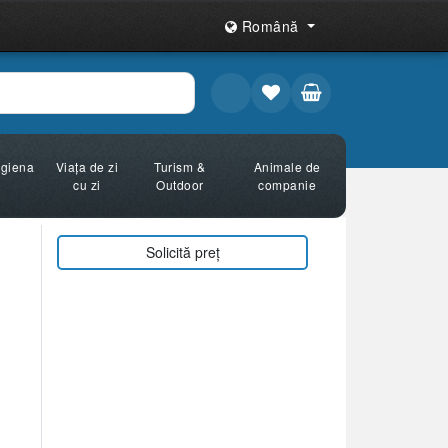
Română
Igiena
Viața de zi
Turism &
Animale de
cu zi
Outdoor
companie
Solicită preț