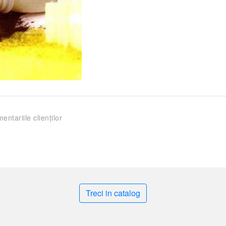
entariile clienților
Treci in catalog