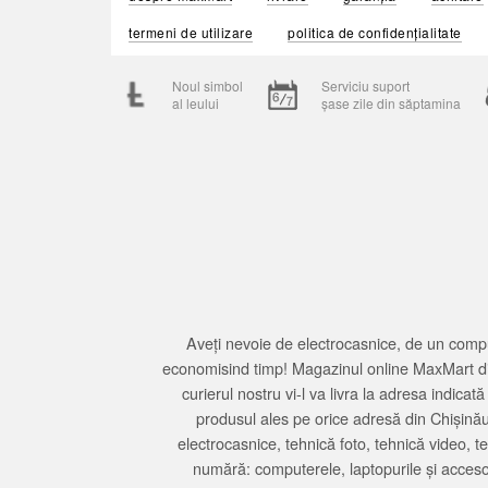
termeni de utilizare
politica de confidențialitate
Noul simbol
Serviciu suport
al leului
șase zile din săptamina
Aveți nevoie de electrocasnice, de un compu
economisind timp! Magazinul online MaxMart din
curierul nostru vi-l va livra la adresa indi
produsul ales pe orice adresă din Chișină
electrocasnice, tehnică foto, tehnică video, 
numără: computerele, laptopurile și accesori