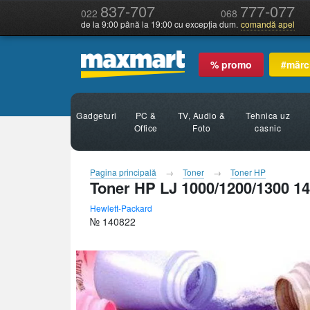
837-707
777-077
022
068
de la 9:00 până la 19:00 cu excepția dum.
comandă apel
% promo
#mărc
Gadgeturi
PC &
TV, Audio &
Tehnica uz
Office
Foto
casnic
Pagina principală
Toner
Toner HP
Toner HP LJ 1000/1200/1300 14
Hewlett-Packard
№ 140822