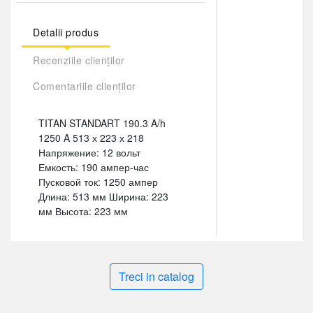
Detalii produs
Recenziile clienților
Comentariile clienților
TITAN STANDART 190.3 A/h
1250 A 513 х 223 х 218
Напряжение: 12 вольт
Емкость: 190 ампер-час
Пусковой ток: 1250 ампер
Длина: 513 мм Ширина: 223
мм Высота: 223 мм
Treci in catalog