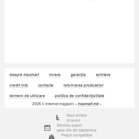
despre maxmart
livrare
garanția
achitare
credit-info
contacte
returnarea produselor
termeni de utilizare
politica de confidențialitate
2026 © Internet magazin «
maxmart.md
»
Noul simbol
al leului
Serviciu suport
șase zile din săptamina
Prețuri competitive