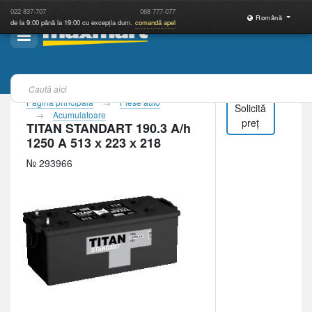
022
837-707
068
777-077
Română
de la 9:00 până la 19:00 cu excepția dum.
comandă apel
Pagina principală
Piese auto
Solicită
Acumulatoare
preț
TITAN STANDART 190.3 A/h
1250 A 513 х 223 х 218
№ 293966