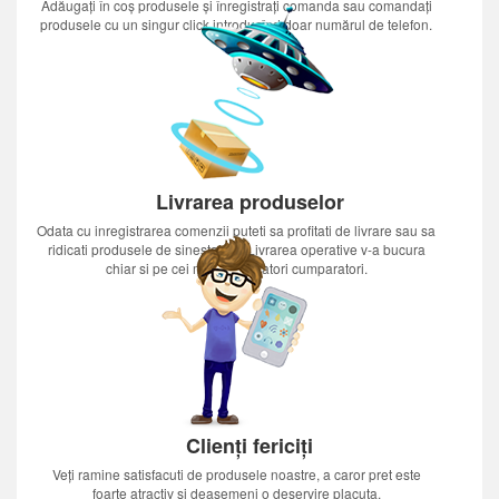
Adăugați în coș produsele și înregistrați comanda sau comandați
produsele cu un singur click introducînd doar numărul de telefon.
Livrarea produselor
Odata cu inregistrarea comenzii puteti sa profitati de livrare sau sa
ridicati produsele de sinestatator.Livrarea operative v-a bucura
chiar si pe cei mai nerabdatori cumparatori.
Clienți fericiți
Veți ramine satisfacuti de produsele noastre, a caror pret este
foarte atractiv si deasemeni o deservire placuta.