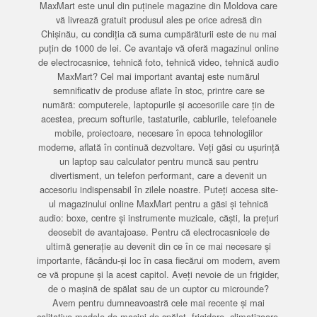
MaxMart este unul din puținele magazine din Moldova care
vă livrează gratuit produsul ales pe orice adresă din
Chișinău, cu condiția că suma cumpărăturii este de nu mai
puțin de 1000 de lei. Ce avantaje vă oferă magazinul online
de electrocasnice, tehnică foto, tehnică video, tehnică audio
MaxMart? Cel mai important avantaj este numărul
semnificativ de produse aflate în stoc, printre care se
numără: computerele, laptopurile și accesoriile care țin de
acestea, precum softurile, tastaturile, cablurile, telefoanele
mobile, proiectoare, necesare în epoca tehnologiilor
moderne, aflată în continuă dezvoltare. Veți găsi cu ușurință
un laptop sau calculator pentru muncă sau pentru
divertisment, un telefon performant, care a devenit un
accesoriu indispensabil în zilele noastre. Puteți accesa site-
ul magazinului online MaxMart pentru a găsi și tehnică
audio: boxe, centre și instrumente muzicale, căști, la prețuri
deosebit de avantajoase. Pentru că electrocasnicele de
ultimă generație au devenit din ce în ce mai necesare și
importante, făcându-și loc în casa fiecărui om modern, avem
ce vă propune și la acest capitol. Aveți nevoie de un frigider,
de o mașină de spălat sau de un cuptor cu microunde?
Avem pentru dumneavoastră cele mai recente și mai
calitative modele de mașini de spălat, frigidere, climatizoare,