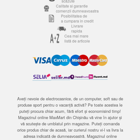
scăzute
Calitate si garantie
comenzii dumneavoastra
Posibilitatea de
a cumpara in credit
Livrare
rapida
Cea mai mare
listă de articole
Aveți nevoie de electrocasnice, de un computer, soft sau de
produse sport pentru o vacanță activă? Pe toate acestea le
puteți procura chiar acum, fără efort și economisind timp!
Magazinul online MaxMart din Chișinău vă vine în ajutor și
vă scutește de umblatul prin magazine. Puteți comanda
orice produs chiar de acasă, iar curierul nostru vi-l va livra la
adresa indicată de dumneavoastră. Magazinul online