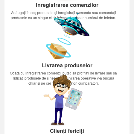
Inregistrarea comenzilor
Adăugați în coș produsele și înregistrați comanda sau comandați
produsele cu un singur click introducînd doar numărul de telefon.
Livrarea produselor
Odata cu inregistrarea comenzii puteti sa profitati de livrare sau sa
ridicati produsele de sinestatator.Livrarea operative v-a bucura
chiar si pe cei mai nerabdatori cumparatori.
Clienți fericiți