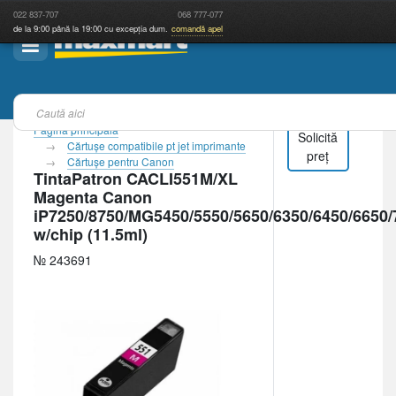
022
837-707
068
777-077
de la 9:00 până la 19:00 cu excepția dum.
comandă apel
Pagina principală
Solicită
Cărtuşe compatibile pt jet imprimante
preț
Cărtuşe pentru Canon
TintaPatron CACLI551M/XL
Magenta Canon
iP7250/8750/MG5450/5550/5650/6350/6450/6650/
w/chip (11.5ml)
№ 243691