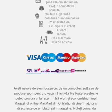
șase zile din săptamina
Prețuri competitive
scăzute
Calitate si garantie
comenzii dumneavoastra
Posibilitatea de
a cumpara in credit
Livrare
rapida
Cea mai mare
listă de articole
Aveți nevoie de electrocasnice, de un computer, soft sau de
produse sport pentru o vacanță activă? Pe toate acestea le
puteți procura chiar acum, fără efort și economisind timp!
Magazinul online MaxMart din Chișinău vă vine în ajutor și
vă scutește de umblatul prin magazine. Puteți comanda