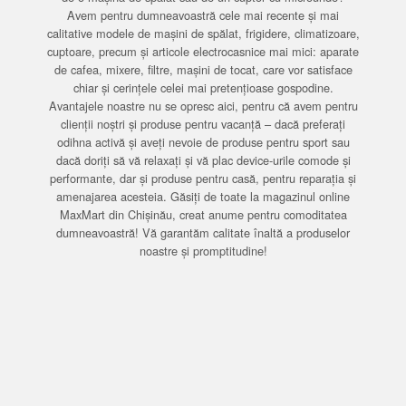
Avem pentru dumneavoastră cele mai recente și mai
calitative modele de mașini de spălat, frigidere, climatizoare,
cuptoare, precum și articole electrocasnice mai mici: aparate
de cafea, mixere, filtre, mașini de tocat, care vor satisface
chiar și cerințele celei mai pretențioase gospodine.
Avantajele noastre nu se opresc aici, pentru că avem pentru
clienții noștri și produse pentru vacanță – dacă preferați
odihna activă și aveți nevoie de produse pentru sport sau
dacă doriți să vă relaxați și vă plac device-urile comode și
performante, dar și produse pentru casă, pentru reparația și
amenajarea acesteia. Găsiți de toate la magazinul online
MaxMart din Chișinău, creat anume pentru comoditatea
dumneavoastră! Vă garantăm calitate înaltă a produselor
noastre și promptitudine!