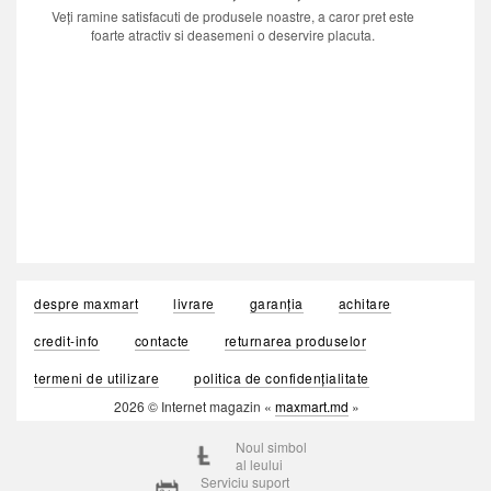
Veți ramine satisfacuti de produsele noastre, a caror pret este
foarte atractiv si deasemeni o deservire placuta.
despre maxmart
livrare
garanția
achitare
credit-info
contacte
returnarea produselor
termeni de utilizare
politica de confidențialitate
2026 © Internet magazin «
maxmart.md
»
Noul simbol
al leului
Serviciu suport