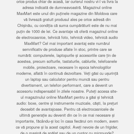
orice produs chiar de acasă, iar curierul nostru vi-l va livra la
adresa indicată de dumneavoastră. Magazinul online
MaxMart este unul din puținele magazine din Moldova care
vă livrează gratuit produsul ales pe orice adresă din
Chișinău, cu condiția că suma cumpărăturii este de nu mai
puțin de 1000 de lei. Ce avantaje vă oferă magazinul online
de electrocasnice, tehnică foto, tehnică video, tehnică audio
MaxMart? Cel mai important avantaj este numărul
semnificativ de produse aflate în stoc, printre care se
numără: computerele, laptopurile și accesoriile care țin de
acestea, precum softurile, tastaturile, cablurile, telefoanele
mobile, proiectoare, necesare în epoca tehnologiilor
moderne, aflată în continuă dezvoltare. Veți găsi cu ușurință
un laptop sau calculator pentru muncă sau pentru
divertisment, un telefon performant, care a devenit un
accesoriu indispensabil în zilele noastre. Puteți accesa site-
ul magazinului online MaxMart pentru a găsi și tehnică
audio: boxe, centre și instrumente muzicale, căști, la prețuri
deosebit de avantajoase. Pentru că electrocasnicele de
ultimă generație au devenit din ce în ce mai necesare și
importante, făcându-și loc în casa fiecărui om modern, avem
ce vă propune și la acest capitol. Aveți nevoie de un frigider,
de o mașină de spălat sau de un cuptor cu microunde?