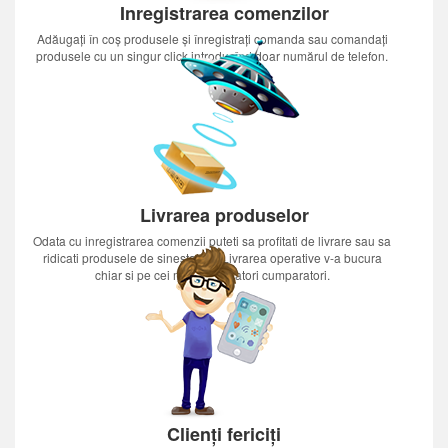
Inregistrarea comenzilor
Adăugați în coș produsele și înregistrați comanda sau comandați
produsele cu un singur click introducînd doar numărul de telefon.
Livrarea produselor
Odata cu inregistrarea comenzii puteti sa profitati de livrare sau sa
ridicati produsele de sinestatator.Livrarea operative v-a bucura
chiar si pe cei mai nerabdatori cumparatori.
Clienți fericiți