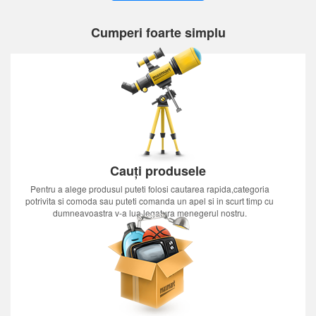
Cumperi foarte simplu
Cauți produsele
Pentru a alege produsul puteti folosi cautarea rapida,categoria
potrivita si comoda sau puteti comanda un apel si in scurt timp cu
dumneavoastra v-a lua legatura menegerul nostru.