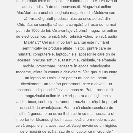
orice produs chiar de acasă, iar curierul nostru vi-l va livra la
adresa indicată de dumneavoastră. Magazinul online
MaxMart este unul din puținele magazine din Moldova care
vă livrează gratuit produsul ales pe orice adresă din
Chișinău, cu condiția că suma cumpărăturii este de nu mai
puțin de 1000 de lei. Ce avantaje vă oferă magazinul online
de electrocasnice, tehnică foto, tehnică video, tehnică audio
MaxMart? Cel mai important avantaj este numărul
semnificativ de produse aflate în stoc, printre care se
numără: computerele, laptopurile și accesoriile care țin de
acestea, precum softurile, tastaturile, cablurile, telefoanele
mobile, proiectoare, necesare în epoca tehnologiilor
moderne, aflată în continuă dezvoltare. Veți găsi cu ușurință
un laptop sau calculator pentru muncă sau pentru
divertisment, un telefon performant, care a devenit un
accesoriu indispensabil în zilele noastre. Puteți accesa site-
ul magazinului online MaxMart pentru a găsi și tehnică
audio: boxe, centre și instrumente muzicale, căști, la prețuri
deosebit de avantajoase. Pentru că electrocasnicele de
ultimă generație au devenit din ce în ce mai necesare și
importante, făcându-și loc în casa fiecărui om modern, avem
ce vă propune și la acest capitol. Aveți nevoie de un frigider,
de o mașină de spălat sau de un cuptor cu microunde?