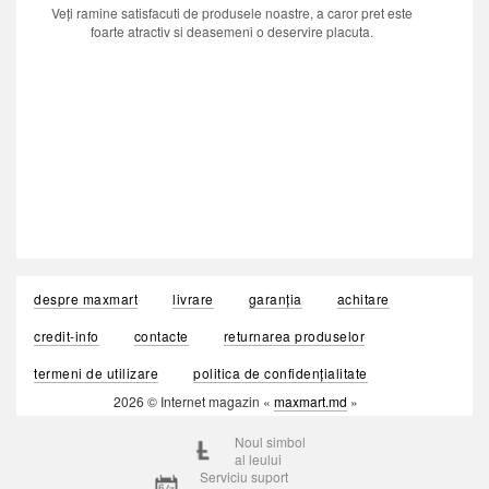
Veți ramine satisfacuti de produsele noastre, a caror pret este
foarte atractiv si deasemeni o deservire placuta.
despre maxmart
livrare
garanția
achitare
credit-info
contacte
returnarea produselor
termeni de utilizare
politica de confidențialitate
2026 © Internet magazin «
maxmart.md
»
Noul simbol
al leului
Serviciu suport