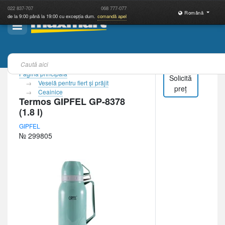
022
837-707
068
777-077
Română
de la 9:00 până la 19:00 cu excepția dum.
comandă apel
Pagina principală
Solicită
Veselă pentru fiert şi prăjit
preț
Ceainice
Termos GIPFEL GP-8378
(1.8 l)
GIPFEL
№ 299805