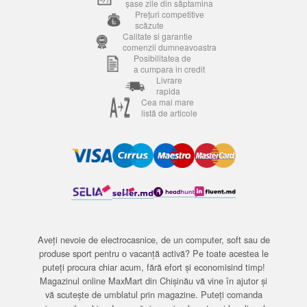
șase zile din săptamina
Prețuri competitive
scăzute
Calitate si garantie
comenzii dumneavoastra
Posibilitatea de
a cumpara in credit
Livrare
rapida
Cea mai mare
listă de articole
Aveți nevoie de electrocasnice, de un computer, soft sau de
produse sport pentru o vacanță activă? Pe toate acestea le
puteți procura chiar acum, fără efort și economisind timp!
Magazinul online MaxMart din Chișinău vă vine în ajutor și
vă scutește de umblatul prin magazine. Puteți comanda