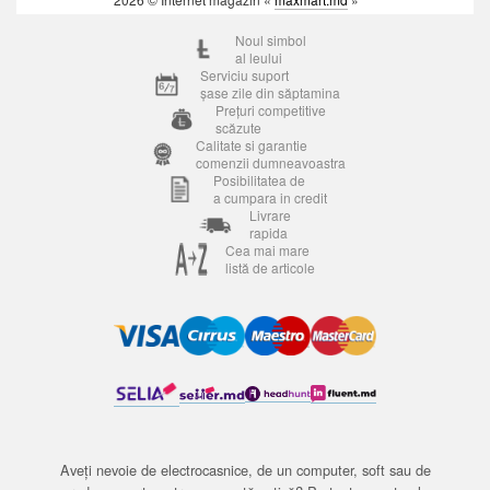
Noul simbol
al leului
Serviciu suport
șase zile din săptamina
Prețuri competitive
scăzute
Calitate si garantie
comenzii dumneavoastra
Posibilitatea de
a cumpara in credit
Livrare
rapida
Cea mai mare
listă de articole
Aveți nevoie de electrocasnice, de un computer, soft sau de