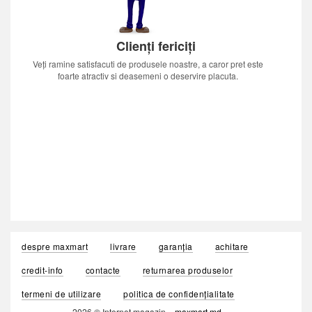
Clienți fericiți
Veți ramine satisfacuti de produsele noastre, a caror pret este
foarte atractiv si deasemeni o deservire placuta.
despre maxmart
livrare
garanția
achitare
credit-info
contacte
returnarea produselor
termeni de utilizare
politica de confidențialitate
2026 © Internet magazin «
maxmart.md
»