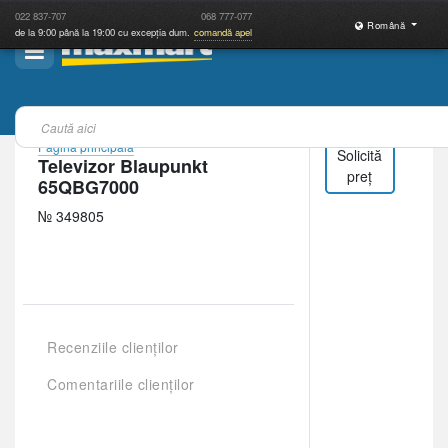
022
837-707
068
777-077
Română
de la 9:00 până la 19:00 cu excepția dum.
comandă apel
Pagina principală
Solicită
Televizor Blaupunkt
preț
65QBG7000
№ 349805
Recenziile clienților
Comentariile clienților