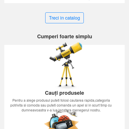
Treci in catalog
Cumperi foarte simplu
Cauți produsele
Pentru a alege produsul puteti folosi cautarea rapida,categoria
potrivita si comoda sau puteti comanda un apel si in scurt timp cu
dumneavoastra v-a lua legatura menegerul nostru.