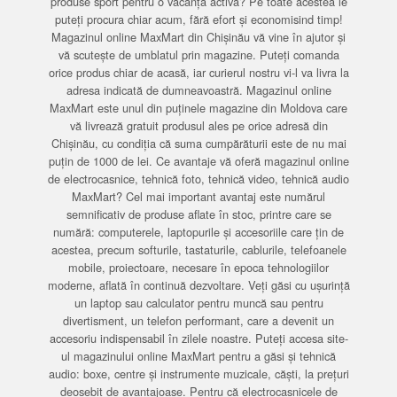
produse sport pentru o vacanță activă? Pe toate acestea le
puteți procura chiar acum, fără efort și economisind timp!
Magazinul online MaxMart din Chișinău vă vine în ajutor și
vă scutește de umblatul prin magazine. Puteți comanda
orice produs chiar de acasă, iar curierul nostru vi-l va livra la
adresa indicată de dumneavoastră. Magazinul online
MaxMart este unul din puținele magazine din Moldova care
vă livrează gratuit produsul ales pe orice adresă din
Chișinău, cu condiția că suma cumpărăturii este de nu mai
puțin de 1000 de lei. Ce avantaje vă oferă magazinul online
de electrocasnice, tehnică foto, tehnică video, tehnică audio
MaxMart? Cel mai important avantaj este numărul
semnificativ de produse aflate în stoc, printre care se
numără: computerele, laptopurile și accesoriile care țin de
acestea, precum softurile, tastaturile, cablurile, telefoanele
mobile, proiectoare, necesare în epoca tehnologiilor
moderne, aflată în continuă dezvoltare. Veți găsi cu ușurință
un laptop sau calculator pentru muncă sau pentru
divertisment, un telefon performant, care a devenit un
accesoriu indispensabil în zilele noastre. Puteți accesa site-
ul magazinului online MaxMart pentru a găsi și tehnică
audio: boxe, centre și instrumente muzicale, căști, la prețuri
deosebit de avantajoase. Pentru că electrocasnicele de