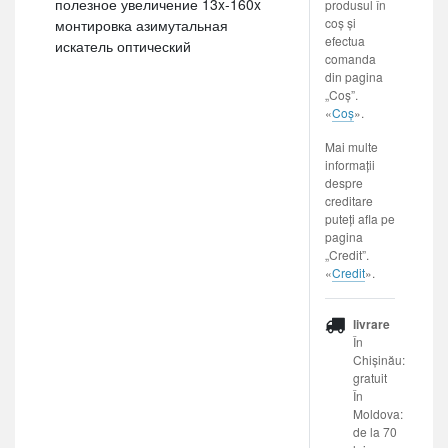
полезное увеличение 13x-160x
produsul în
coș și
монтировка азимутальная
efectua
искатель оптический
comanda
din pagina
„Coș”.
«
Coș
».
Mai multe
informații
despre
creditare
puteți afla pe
pagina
„Credit”.
«
Credit
».
livrare
În
Chișinău:
gratuit
În
Moldova:
de la 70