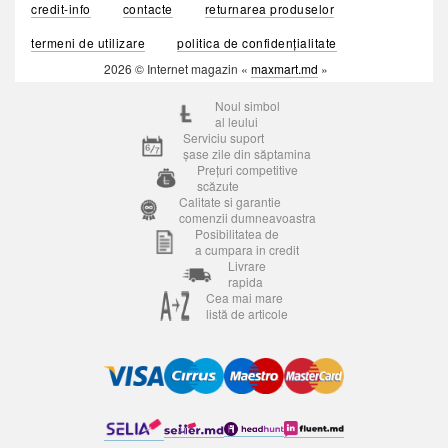
credit-info
contacte
returnarea produselor
termeni de utilizare
politica de confidențialitate
2026 © Internet magazin «
maxmart.md
»
Noul simbol
al leului
Serviciu suport
șase zile din săptamina
Prețuri competitive
scăzute
Calitate si garantie
comenzii dumneavoastra
Posibilitatea de
a cumpara in credit
Livrare
rapida
Cea mai mare
listă de articole