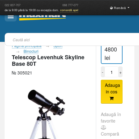
022
837-707
068
777-077
Română
de la 9:00 până la 19:00 cu excepția dum.
comandă apel
Pagina principală
Sport
4800
Binocluri
Telescop Levenhuk Skyline
lei
Base 80T
-
+
№ 305021
Adauga
in cos
Adaugă în
favorite
Compară