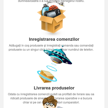
dumneavoastra v-a lua legatura menegerul nostru.
Inregistrarea comenzilor
Adăugați în coș produsele și înregistrați comanda sau comandați
produsele cu un singur click introducînd doar numărul de telefon.
Livrarea produselor
Odata cu inregistrarea comenzii puteti sa profitati de livrare sau sa
ridicati produsele de sinestatator.Livrarea operative v-a bucura
chiar si pe cei mai nerabdatori cumparatori.