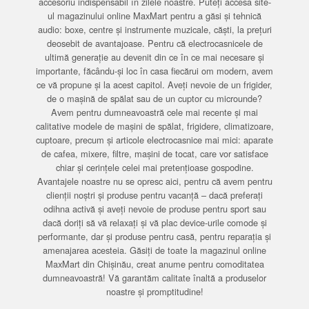
accesoriu indispensabil în zilele noastre. Puteți accesa site-
ul magazinului online MaxMart pentru a găsi și tehnică
audio: boxe, centre și instrumente muzicale, căști, la prețuri
deosebit de avantajoase. Pentru că electrocasnicele de
ultimă generație au devenit din ce în ce mai necesare și
importante, făcându-și loc în casa fiecărui om modern, avem
ce vă propune și la acest capitol. Aveți nevoie de un frigider,
de o mașină de spălat sau de un cuptor cu microunde?
Avem pentru dumneavoastră cele mai recente și mai
calitative modele de mașini de spălat, frigidere, climatizoare,
cuptoare, precum și articole electrocasnice mai mici: aparate
de cafea, mixere, filtre, mașini de tocat, care vor satisface
chiar și cerințele celei mai pretențioase gospodine.
Avantajele noastre nu se opresc aici, pentru că avem pentru
clienții noștri și produse pentru vacanță – dacă preferați
odihna activă și aveți nevoie de produse pentru sport sau
dacă doriți să vă relaxați și vă plac device-urile comode și
performante, dar și produse pentru casă, pentru reparația și
amenajarea acesteia. Găsiți de toate la magazinul online
MaxMart din Chișinău, creat anume pentru comoditatea
dumneavoastră! Vă garantăm calitate înaltă a produselor
noastre și promptitudine!