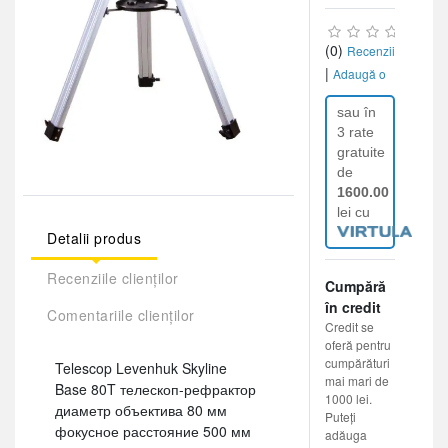
(0)
Recenzii
|
Adaugă o
recenzie
sau în
3 rate
gratuite
de
1600.00
lei cu
Detalii produs
Recenziile clienților
Cumpără
în credit
Comentariile clienților
Credit se
oferă pentru
cumpărături
Telescop Levenhuk Skyline
mai mari de
Base 80T телескоп-рефрактор
1000 lei.
диаметр объектива 80 мм
Puteți
фокусное расстояние 500 мм
adăuga