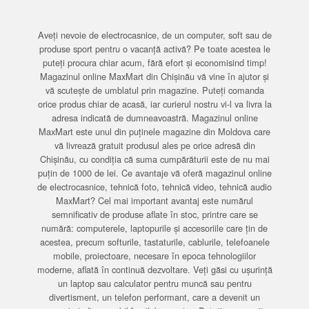
Aveți nevoie de electrocasnice, de un computer, soft sau de
produse sport pentru o vacanță activă? Pe toate acestea le
puteți procura chiar acum, fără efort și economisind timp!
Magazinul online MaxMart din Chișinău vă vine în ajutor și
vă scutește de umblatul prin magazine. Puteți comanda
orice produs chiar de acasă, iar curierul nostru vi-l va livra la
adresa indicată de dumneavoastră. Magazinul online
MaxMart este unul din puținele magazine din Moldova care
vă livrează gratuit produsul ales pe orice adresă din
Chișinău, cu condiția că suma cumpărăturii este de nu mai
puțin de 1000 de lei. Ce avantaje vă oferă magazinul online
de electrocasnice, tehnică foto, tehnică video, tehnică audio
MaxMart? Cel mai important avantaj este numărul
semnificativ de produse aflate în stoc, printre care se
numără: computerele, laptopurile și accesoriile care țin de
acestea, precum softurile, tastaturile, cablurile, telefoanele
mobile, proiectoare, necesare în epoca tehnologiilor
moderne, aflată în continuă dezvoltare. Veți găsi cu ușurință
un laptop sau calculator pentru muncă sau pentru
divertisment, un telefon performant, care a devenit un