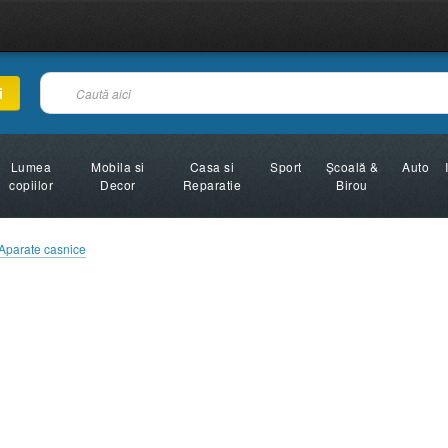
i
Lumea
Mobila si
Casa si
Sport
Şcoală &
Auto
copiilor
Decor
Reparatie
Birou
Aparate casnice