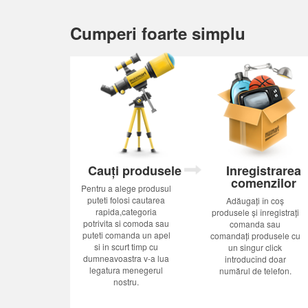
Cumperi foarte simplu
Cauți produsele
Inregistrarea
comenzilor
Pentru a alege produsul
puteti folosi cautarea
Adăugați în coș
rapida,categoria
produsele și înregistrați
potrivita si comoda sau
comanda sau
puteti comanda un apel
comandați produsele cu
si in scurt timp cu
un singur click
dumneavoastra v-a lua
introducînd doar
legatura menegerul
numărul de telefon.
nostru.