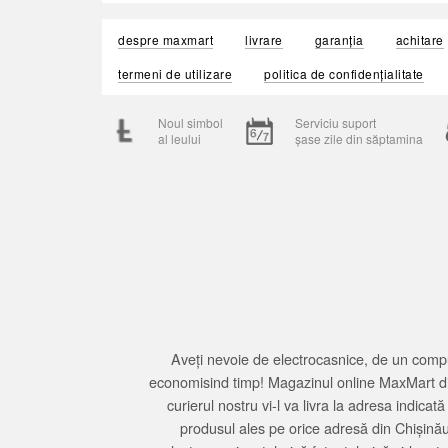
despre maxmart
livrare
garanția
achitare
termeni de utilizare
politica de confidențialitate
Noul simbol
Serviciu suport
al leului
șase zile din săptamina
Aveți nevoie de electrocasnice, de un compu
economisind timp! Magazinul online MaxMart din
curierul nostru vi-l va livra la adresa indi
produsul ales pe orice adresă din Chișină