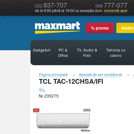
837-707
777-077
022
068
de la 9:00 până la 19:00 cu excepția dum.
comandă apel
% promo
#mărc
Gadgeturi
PC &
TV, Audio &
Tehnica uz
Office
Foto
casnic
Pagina principală
Aparate de aer condiţionat
TCL TAC-12CHSA/IFI
TCL
№ 235275