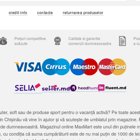
credit-info
contacte
returnarea produselor
Prețuri competitive
Calitate si garantie
Posi
scăzute
comenzii dumneavoastra
a c
ter, soft sau de produse sport pentru o vacanță activă? Pe toate acestea
 Chișinău vă vine în ajutor și vă scutește de umblatul prin magazine. 
cată de dumneavoastră. Magazinul online MaxMart este unul din puținele 
u, cu condiția că suma cumpărăturii este de nu mai puțin de 1000 de lei