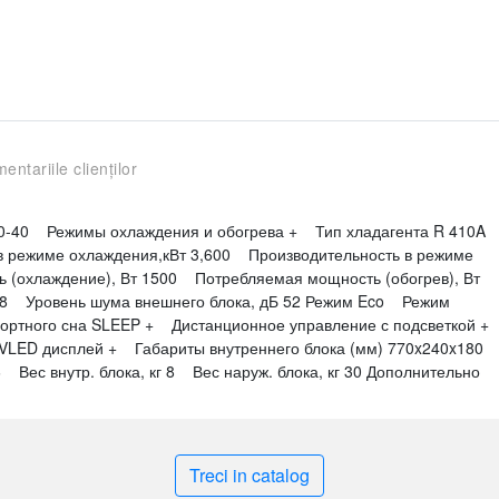
entariile clienților
-40 Режимы охлаждения и обогрева + Тип хладагента R 410A
 режиме охлаждения,кВт 3,600 Производительность в режиме
 (охлаждение), Вт 1500 Потребляемая мощность (обогрев), Вт
38 Уровень шума внешнего блока, дБ 52 Режим Eco Режим
ртного сна SLEEP + Дистанционное управление с подсветкой +
ED дисплей + Габариты внутреннего блока (мм) 770x240x180
Вес внутр. блока, кг 8 Вес наруж. блока, кг 30 Дополнительно
Treci in catalog