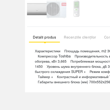
Detalii produs
Recenziile clienților
Com
Характеристики Площадь помещения, m2 30
Компрессор Toshiba Производительность в
обогрева, кВт 3,665 Потребляемая мощность
1450 Уровень шума внутреннего блока, дБ 
быстрого охлаждения SUPER + Режим комфо
Таймер + Контрастный и информативный VL
Габариты внешнего блока (мм) 700x552x256 