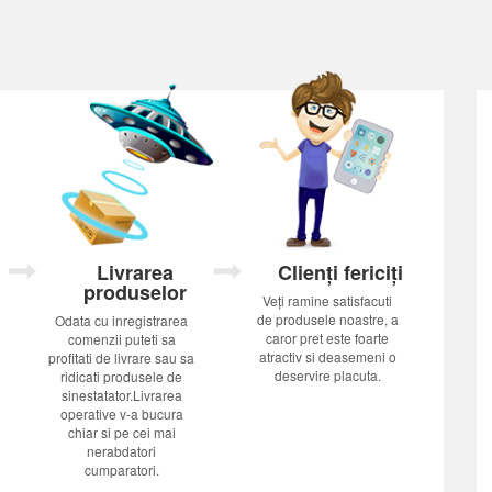
Livrarea
Clienți fericiți
produselor
Veți ramine satisfacuti
de produsele noastre, a
Odata cu inregistrarea
caror pret este foarte
comenzii puteti sa
atractiv si deasemeni o
profitati de livrare sau sa
deservire placuta.
ridicati produsele de
sinestatator.Livrarea
operative v-a bucura
chiar si pe cei mai
nerabdatori
cumparatori.