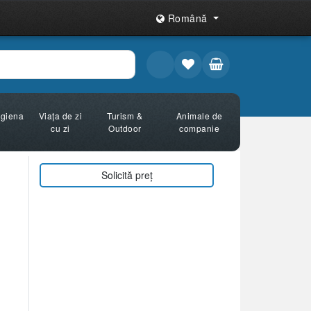
Română
Igiena
Viața de zi
Turism &
Animale de
cu zi
Outdoor
companie
Solicită preț