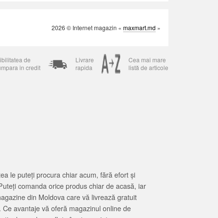
2026 © Internet magazin «
maxmart.md
»
bilitatea de
Livrare
Cea mai mare
umpara in credit
rapida
listă de articole
 le puteți procura chiar acum, fără efort și
Puteți comanda orice produs chiar de acasă, iar
magazine din Moldova care vă livrează gratuit
. Ce avantaje vă oferă magazinul online de