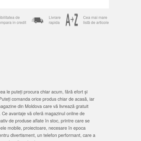
bilitatea de
Livrare
Cea mai mare
umpara in credit
rapida
listă de articole
 le puteți procura chiar acum, fără efort și
Puteți comanda orice produs chiar de acasă, iar
magazine din Moldova care vă livrează gratuit
. Ce avantaje vă oferă magazinul online de
tiv de produse aflate în stoc, printre care se
oanele mobile, proiectoare, necesare în epoca
entru divertisment, un telefon performant, care a