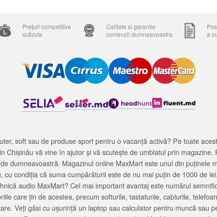
Prețuri competitive
Calitate si garantie
Posi
scăzute
comenzii dumneavoastra
a c
ter, soft sau de produse sport pentru o vacanță activă? Pe toate acestea
 Chișinău vă vine în ajutor și vă scutește de umblatul prin magazine. 
cată de dumneavoastră. Magazinul online MaxMart este unul din puținele 
u, cu condiția că suma cumpărăturii este de nu mai puțin de 1000 de lei
tehnică audio MaxMart? Cel mai important avantaj este numărul semnifica
ile care țin de acestea, precum softurile, tastaturile, cablurile, telef
tare. Veți găsi cu ușurință un laptop sau calculator pentru muncă sau p