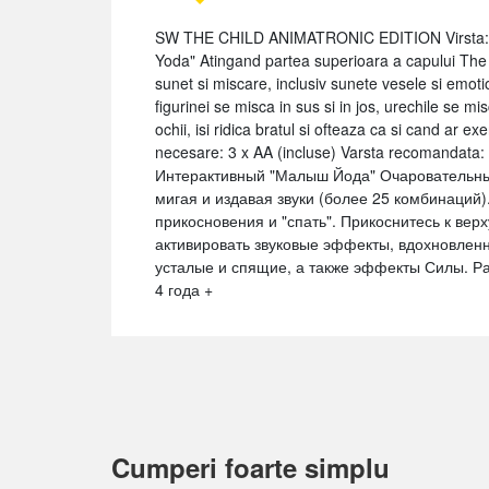
SW THE CHILD ANIMATRONIC EDITION Virsta: 4+
Yoda" Atingand partea superioara a capului The 
sunet si miscare, inclusiv sunete vesele si emotion
figurinei se misca in sus si in jos, urechile se mi
ochii, isi ridica bratul si ofteaza ca si cand ar 
necesare: 3 x AA (incluse) Varsta recomandata
Интерактивный "Малыш Йода" Очаровательный
мигая и издавая звуки (более 25 комбинаций)
прикосновения и "спать". Прикоснитесь к верх
активировать звуковые эффекты, вдохновлен
усталые и спящие, а также эффекты Силы. Ра
4 года +
Cumperi foarte simplu