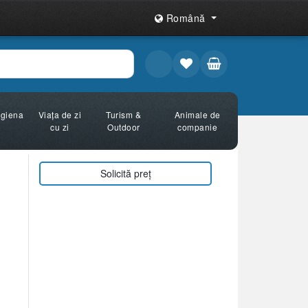
Română
Igiena
Viața de zi
Turism &
Animale de
cu zi
Outdoor
companie
Solicită preț