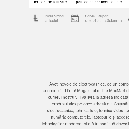
termeni de utilizare
politica de confidențialitate
Noul simbol
Serviciu suport
al leului
șase zile din săptamina
Aveți nevoie de electrocasnice, de un compu
economisind timp! Magazinul online MaxMart din
curierul nostru vi-l va livra la adresa indi
produsul ales pe orice adresă din Chișină
electrocasnice, tehnică foto, tehnică video, 
numără: computerele, laptopurile și accesori
tehnologiilor moderne, aflată în continuă dezvol