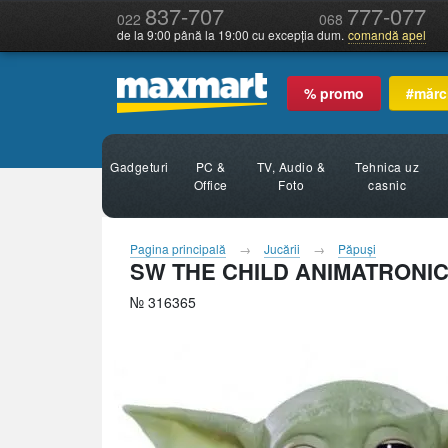
837-707
777-077
022
068
de la 9:00 până la 19:00 cu excepția dum.
comandă apel
% promo
#mărc
Gadgeturi
PC &
TV, Audio &
Tehnica uz
Office
Foto
casnic
Pagina principală
Jucării
Păpuşi
SW THE CHILD ANIMATRONIC
№ 316365