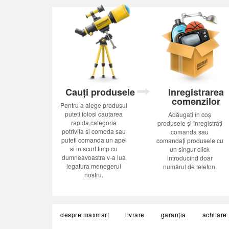
Cauți produsele
Inregistrarea
comenzilor
Pentru a alege produsul
puteti folosi cautarea
Adăugați în coș
rapida,categoria
produsele și înregistrați
potrivita si comoda sau
comanda sau
puteti comanda un apel
comandați produsele cu
si in scurt timp cu
un singur click
dumneavoastra v-a lua
introducînd doar
legatura menegerul
numărul de telefon.
nostru.
despre maxmart
livrare
garanția
achitare