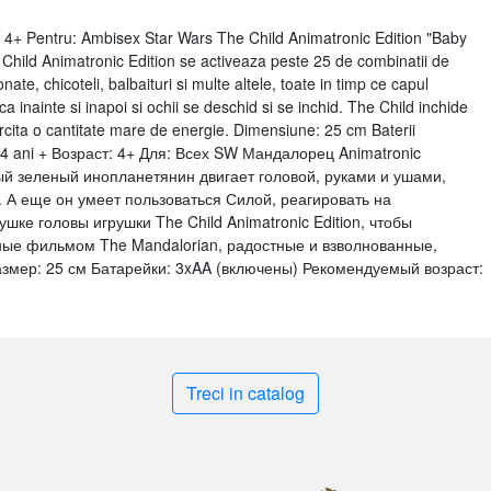
 Pentru: Ambisex Star Wars The Child Animatronic Edition "Baby
Child Animatronic Edition se activeaza peste 25 de combinatii de
ate, chicoteli, balbaituri si multe altele, toate in timp ce capul
sca inainte si inapoi si ochii se deschid si se inchid. The Child inchide
exercita o cantitate mare de energie. Dimensiune: 25 cm Baterii
: 4 ani + Возраст: 4+ Для: Всех SW Мандалорец Animatronic
 зеленый инопланетянин двигает головой, руками и ушами,
. А еще он умеет пользоваться Силой, реагировать на
ушке головы игрушки The Child Animatronic Edition, чтобы
ные фильмом The Mandalorian, радостные и взволнованные,
змер: 25 см Батарейки: 3xAA (включены) Рекомендуемый возраст:
Treci in catalog