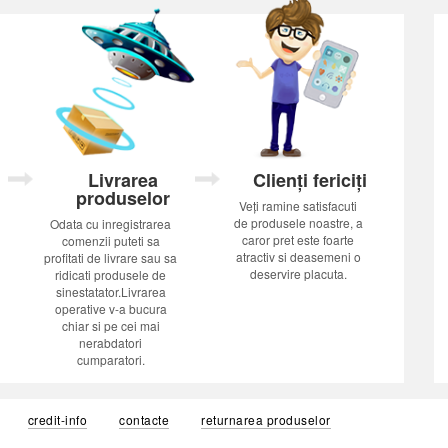
Livrarea
Clienți fericiți
produselor
Veți ramine satisfacuti
de produsele noastre, a
Odata cu inregistrarea
caror pret este foarte
comenzii puteti sa
atractiv si deasemeni o
profitati de livrare sau sa
deservire placuta.
ridicati produsele de
sinestatator.Livrarea
operative v-a bucura
chiar si pe cei mai
nerabdatori
cumparatori.
credit-info
contacte
returnarea produselor