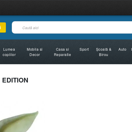
i
Lumea
Mobila si
Casa si
Sport
Şcoală &
Auto
copiilor
Decor
Reparatie
Birou
 EDITION