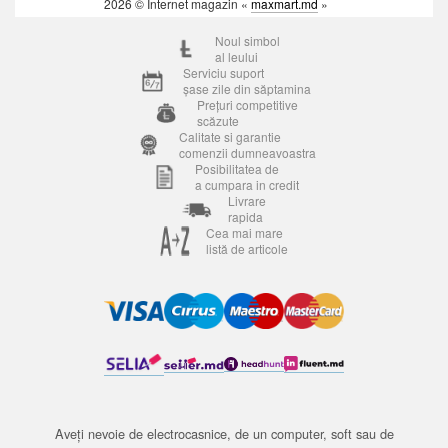
2026 © Internet magazin «
maxmart.md
»
Noul simbol
al leului
Serviciu suport
șase zile din săptamina
Prețuri competitive
scăzute
Calitate si garantie
comenzii dumneavoastra
Posibilitatea de
a cumpara in credit
Livrare
rapida
Cea mai mare
listă de articole
Aveți nevoie de electrocasnice, de un computer, soft sau de