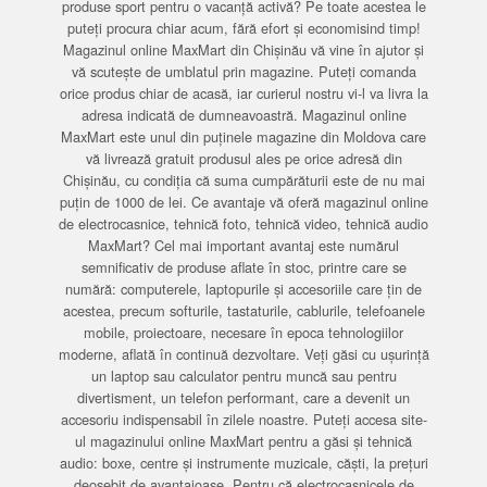
produse sport pentru o vacanță activă? Pe toate acestea le
puteți procura chiar acum, fără efort și economisind timp!
Magazinul online MaxMart din Chișinău vă vine în ajutor și
vă scutește de umblatul prin magazine. Puteți comanda
orice produs chiar de acasă, iar curierul nostru vi-l va livra la
adresa indicată de dumneavoastră. Magazinul online
MaxMart este unul din puținele magazine din Moldova care
vă livrează gratuit produsul ales pe orice adresă din
Chișinău, cu condiția că suma cumpărăturii este de nu mai
puțin de 1000 de lei. Ce avantaje vă oferă magazinul online
de electrocasnice, tehnică foto, tehnică video, tehnică audio
MaxMart? Cel mai important avantaj este numărul
semnificativ de produse aflate în stoc, printre care se
numără: computerele, laptopurile și accesoriile care țin de
acestea, precum softurile, tastaturile, cablurile, telefoanele
mobile, proiectoare, necesare în epoca tehnologiilor
moderne, aflată în continuă dezvoltare. Veți găsi cu ușurință
un laptop sau calculator pentru muncă sau pentru
divertisment, un telefon performant, care a devenit un
accesoriu indispensabil în zilele noastre. Puteți accesa site-
ul magazinului online MaxMart pentru a găsi și tehnică
audio: boxe, centre și instrumente muzicale, căști, la prețuri
deosebit de avantajoase. Pentru că electrocasnicele de