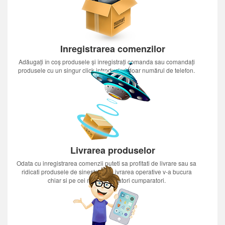
Inregistrarea comenzilor
Adăugați în coș produsele și înregistrați comanda sau comandați
produsele cu un singur click introducînd doar numărul de telefon.
Livrarea produselor
Odata cu inregistrarea comenzii puteti sa profitati de livrare sau sa
ridicati produsele de sinestatator.Livrarea operative v-a bucura
chiar si pe cei mai nerabdatori cumparatori.