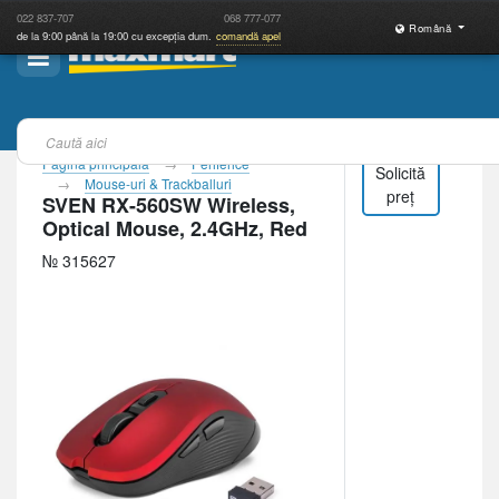
022
837-707
068
777-077
Română
de la 9:00 până la 19:00 cu excepția dum.
comandă apel
Pagina principală
Periferice
Solicită
Mouse-uri & Trackballuri
preț
SVEN RX-560SW Wireless,
Optical Mouse, 2.4GHz, Red
№ 315627