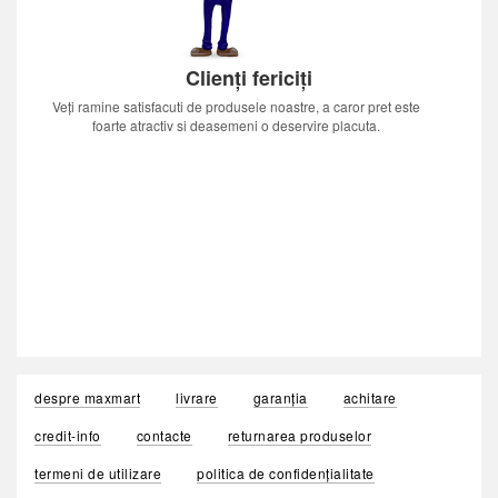
Clienți fericiți
Veți ramine satisfacuti de produsele noastre, a caror pret este
foarte atractiv si deasemeni o deservire placuta.
despre maxmart
livrare
garanția
achitare
credit-info
contacte
returnarea produselor
termeni de utilizare
politica de confidențialitate