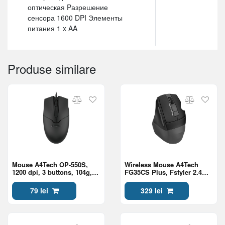
оптическая Pазрешение
сенсора 1600 DPI Элементы
питания 1 x AA
Produse similare
Mouse A4Tech OP-550S,
Wireless Mouse A4Tech
1200 dpi, 3 buttons, 104g,
FG35CS Plus, Fstyler 2.4G
Optical, USB, 1.5m, With
Rechargeable With Silent
Silent Button, Black
Button , Gray
79 lei
329 lei