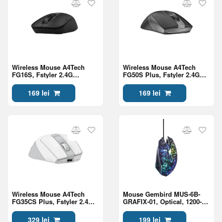
Wireless Mouse A4Tech
Wireless Mouse A4Tech
FG16S, Fstyler 2.4G
FG50S Plus, Fstyler 2.4G
Wireless Mouse USB
Optical With Silent Button ,
Black/With Silent Button,
Black
169 lei
169 lei
Black
Wireless Mouse A4Tech
Mouse Gembird MUS-6B-
FG35CS Plus, Fstyler 2.4G
GRAFIX-01, Optical, 1200-
Rechargeable With Silent
3600 dpi, 6 buttons, LED,
Button , White
Ambidextrous, 1.5m, Black
329 lei
199 lei